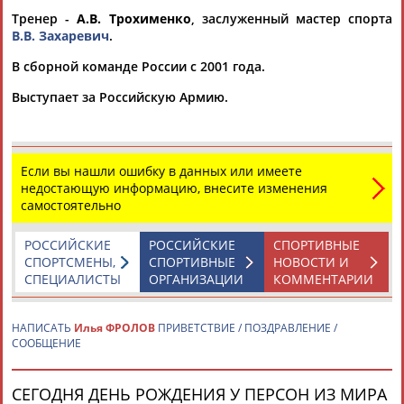
Тренер -
А.В. Трохименко
, заслуженный мастер спорта
В.В. Захаревич
.
В сборной команде России с 2001 года.
Выступает за Российскую Армию.
Каримжан
Аделя
Андрей
Герман
АБДРАХМАНОВ
АБДРАХМАНОВА
АБДУВАЛИЕВ
АБДУЛАЕВ
Если вы нашли ошибку в данных или имеете
недостающую информацию, внесите изменения
самостоятельно
Рамазан
Тагир
Камиль
Загалав
РОССИЙСКИЕ
РОССИЙСКИЕ
СПОРТИВНЫЕ
АБДУЛАЕВ
АБДУЛАЕВ
АБДУЛАЗИЗОВ
АБДУЛБЕКОВ
СПОРТСМЕНЫ,
СПОРТИВНЫЕ
НОВОСТИ И
СПЕЦИАЛИСТЫ
ОРГАНИЗАЦИИ
КОММЕНТАРИИ
НАПИСАТЬ
Илья ФРОЛОВ
ПРИВЕТСТВИЕ / ПОЗДРАВЛЕНИЕ /
Камалудин
Абдула
Магомед
Назир
СООБЩЕНИЕ
АБДУЛДАУДОВ
АБДУЛЖАЛИЛОВ
АБДУЛКАГИРОВ
АБДУЛЛАЕВ
СЕГОДНЯ ДЕНЬ РОЖДЕНИЯ У ПЕРСОН ИЗ МИРА