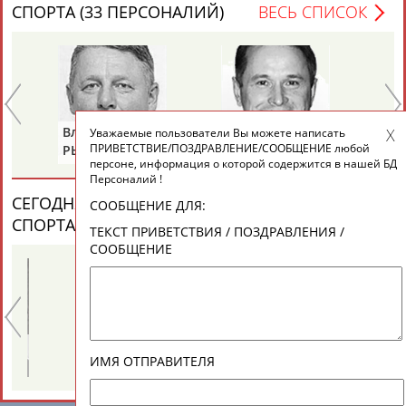
ЕЩЁ ПЕРСОНЫ
СПОРТА (33 ПЕРСОНАЛИЙ)
ВЕСЬ СПИСОК
24 персон из 13181
Владимир
Александр
Ла
Уважаемые пользователи Вы можете написать
ТАБЛО АКТИВНОСТИ
ПРИВЕТСТВИЕ/ПОЗДРАВЛЕНИЕ/СООБЩЕНИЕ любой
РЫБАКОВ
ДИТЯТИН
КА
персоне, информация о которой содержится в нашей БД
Персоналий !
ЦЕЛИ ПРОЕКТА
КОНТАКТЫ
НАШИ КНОПКИ
РЕКЛАМА
СЕГОДНЯ ДЕНЬ ПАМЯТИ У ПЕРСОН ИЗ МИРА
СООБЩЕНИЕ ДЛЯ:
СПОРТА (6 ПЕРСОНАЛИЙ)
ВЕСЬ СПИСОК
ТЕКСТ ПРИВЕТСТВИЯ / ПОЗДРАВЛЕНИЯ /
СООБЩЕНИЕ
Вопросы сотрудничества и совместной деятельности
inform@infosport.ru
Адресов в новостной рассылке: 996
Александр
Геннадий
Подпишись
ИМЯ ОТПРАВИТЕЛЯ
ЯГУБКИН
ТУРЕЦКИЙ
©
Стадион, 1998-2026