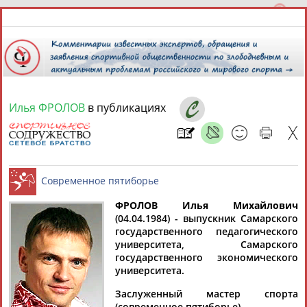
Илья ФРОЛОВ
в публикациях
7 августа 2026 года,
17:19
СПОРТСМЕНЫ, ТРЕНЕРЫ И СПЕЦИАЛИСТЫ
13181
персон
Расширенный поиск
Найдено:
ФРОЛОВ Илья Михайлович
(04.04.1984) - выпускник Самарского
государственного педагогического
Современное пятиборье
университета, Самарского
государственного экономического
университета.
Аслаудин
Елена
Мария
Юлия
Заслуженный мастер спорта
АБАЕВ
АБАИМОВА
АБАКУМОВА
АБАЛАКИНА
(современное пятиборье).