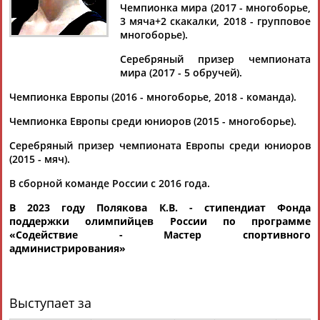
Дмитрий
Тамилла
Рамазан
Ростом
Чемпионка мира (2017 - многоборье,
АБАРЕНОВ
АБАСОВА
АБАЧАРАЕВ
АБАШИДЗЕ
3 мяча+2 скакалки, 2018 - групповое
многоборье).
Серебряный призер чемпионата
мира (2017 - 5 обручей).
Флюра
Татьяна
Акжана
Артур
Чемпионка Европы (2016 - многоборье, 2018 - команда).
АББАТЕ-
АББЯСОВА
АБДИКАРИМОВА
АБДРАХМАНОВ
БУЛАТОВА
Чемпионка Европы среди юниоров (2015 - многоборье).
Серебряный призер чемпионата Европы среди юниоров
(2015 - мяч).
В сборной команде России с 2016 года.
В 2023 году Полякова К.В. - стипендиат Фонда
поддержки олимпийцев России по программе
«
Содействие - Мастер спортивного
администрирования
»
Выступает за