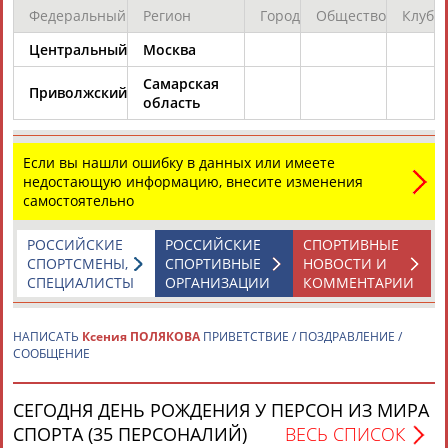
Федеральный
Регион
Город
Общество
Клуб
Центральный
Москва
Каримжан
Аделя
Андрей
Герман
АБДРАХМАНОВ
АБДРАХМАНОВА
АБДУВАЛИЕВ
АБДУЛАЕВ
Самарская
Приволжский
область
Если вы нашли ошибку в данных или имеете
Рамазан
Тагир
Камиль
Загалав
недостающую информацию, внесите изменения
АБДУЛАЕВ
АБДУЛАЕВ
АБДУЛАЗИЗОВ
АБДУЛБЕКОВ
самостоятельно
РОССИЙСКИЕ
РОССИЙСКИЕ
СПОРТИВНЫЕ
СПОРТСМЕНЫ,
СПОРТИВНЫЕ
НОВОСТИ И
СПЕЦИАЛИСТЫ
ОРГАНИЗАЦИИ
КОММЕНТАРИИ
Камалудин
Абдула
Магомед
Назир
АБДУЛДАУДОВ
АБДУЛЖАЛИЛОВ
АБДУЛКАГИРОВ
АБДУЛЛАЕВ
НАПИСАТЬ
Ксения ПОЛЯКОВА
ПРИВЕТСТВИЕ / ПОЗДРАВЛЕНИЕ /
СООБЩЕНИЕ
ЕЩЁ ПЕРСОНЫ
СЕГОДНЯ ДЕНЬ РОЖДЕНИЯ У ПЕРСОН ИЗ МИРА
СПОРТА (35 ПЕРСОНАЛИЙ)
ВЕСЬ СПИСОК
24 персон из 13181