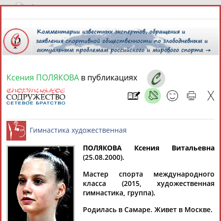
6 августа 2026 года,
21:05
СПОРТСМЕНЫ, ТРЕНЕРЫ И СПЕЦИАЛИСТЫ
Ксения ПОЛЯКОВА
в публикациях
13181
персон
Расширенный поиск
Найдено:
ПОЛЯКОВА Ксения Витальевна
(25.08.2000).
Аслаудин
Елена
Мария
Юлия
Гимнастика художественная
АБАЕВ
АБАИМОВА
АБАКУМОВА
АБАЛАКИНА
Мастер спорта международного
класса (2015, художественная
гимнастика, группа).
Родилась в Самаре. Живет в Москве.