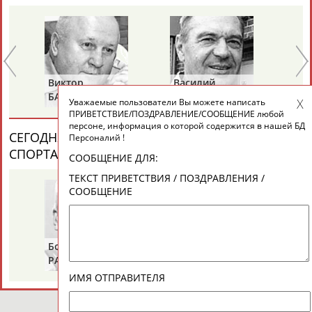
ТАБЛО АКТИВНОСТИ
Виктор
Василий
Ев
ЦЕЛИ ПРОЕКТА
КОНТАКТЫ
НАШИ КНОПКИ
РЕКЛАМА
БАЖЕНОВ
СТАНКОВИЧ
З
Уважаемые пользователи Вы можете написать
ПРИВЕТСТВИЕ/ПОЗДРАВЛЕНИЕ/СООБЩЕНИЕ любой
персоне, информация о которой содержится в нашей БД
СЕГОДНЯ ДЕНЬ ПАМЯТИ У ПЕРСОН ИЗ МИРА
Персоналий !
СПОРТА (4 ПЕРСОНАЛИЙ)
ВЕСЬ СПИСОК
СООБЩЕНИЕ ДЛЯ:
Вопросы сотрудничества и совместной деятельности
inform@infosport.ru
ТЕКСТ ПРИВЕТСТВИЯ / ПОЗДРАВЛЕНИЯ /
СООБЩЕНИЕ
Адресов в новостной рассылке: 996
Подпишись
©
Стадион, 1998-2026
Борис
Галина
Ах
РАЗИНСКИЙ
ЗИНЧЕНКО
АН
Разработка и поддержка ООО НАИТ «Стадион»
ИМЯ ОТПРАВИТЕЛЯ