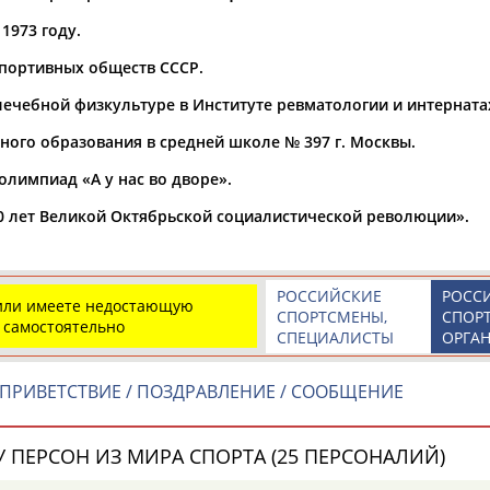
1973 году.
а рождения
по
чч
мм
год
чч
мм
год
 спортивных обществ СССР.
о лечебной физкультуре в Институте ревматологии и интерната
ьного образования в средней школе № 397 г. Москвы.
олимпиад «А у нас во дворе».
 лет Великой Октябрьской социалистической революции».
РОССИЙСКИЕ
РОСС
 или имеете недостающую
СПОРТСМЕНЫ,
СПОР
 самостоятельно
СПЕЦИАЛИСТЫ
ОРГА
Юлия
Дмитрий
Тамилла
АБАЛАКИНА
АБАРЕНОВ
АБАСОВА
ПРИВЕТСТВИЕ / ПОЗДРАВЛЕНИЕ / СООБЩЕНИЕ
 ПЕРСОН ИЗ МИРА СПОРТА (25 ПЕРСОНАЛИЙ)