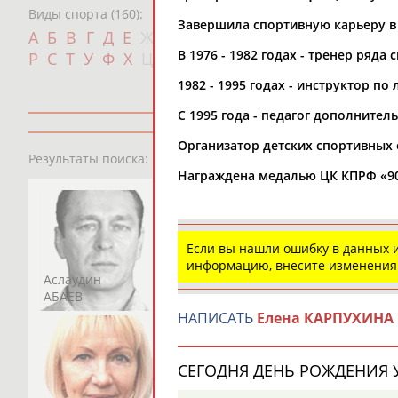
Виды спорта (160):
Завершила спортивную карьеру в 
Дат
А
Б
В
Г
Д
Е
Ж
З
И
К
Л
М
Н
О
П
с
В 1976 - 1982 годах - тренер ряда
Р
С
Т
У
Ф
Х
Ц
Ч
Ш
Щ
Э
Ю
Я
1982 - 1995 годах - инструктор п
С 1995 года - педагог дополнител
Организатор детских спортивных 
13181
персон
Результаты поиска:
Награждена медалью ЦК КПРФ «90
Если вы нашли ошибку в данных
информацию, внесите изменения
Аслаудин
Елена
Мария
АБАЕВ
АБАИМОВА
АБАКУМОВА
НАПИСАТЬ
Елена КАРПУХИНА
СЕГОДНЯ ДЕНЬ РОЖДЕНИЯ У