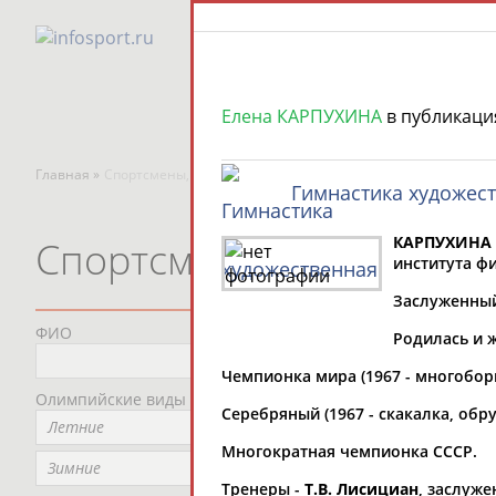
Елена КАРПУХИНА
в публикаци
Главная »
Спортсмены, тренеры и специалисты
Гимнастика художес
КАРПУХИНА 
Спортсмены, тренеры и
института фи
Заслуженный 
ФИО
Пред
Родилась и ж
Не
Чемпионка мира (1967 - многоборь
Олимпийские виды спорта
Мес
Серебряный (1967 - скакалка, обру
Летние
Не
Многократная чемпионка СССР.
Рег
Зимние
Тренеры -
Т.В. Лисициан
, заслуж
Не