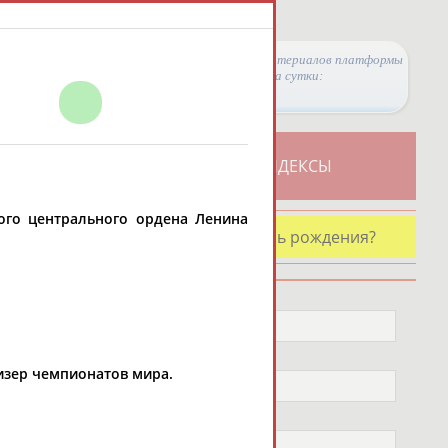
Просмотры материалов платформы
за сутки:
ТИВНОСТИ
СВОДНЫЕ ИНДЕКСЫ
ного центрального ордена Ленина
У кого сегодня день рождения?
Профессия
Не выбран
Спортивное звание
призер чемпионатов мира.
Не выбран
Учёное звание
Не выбран