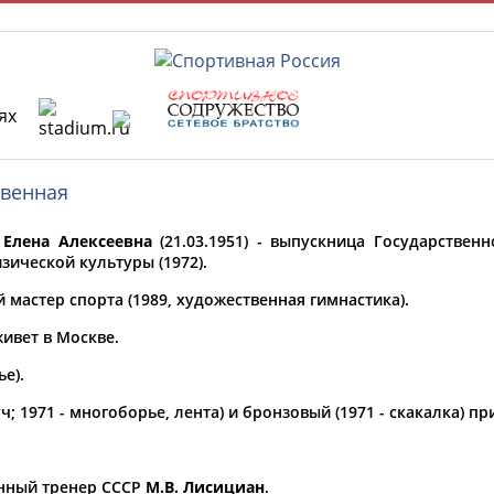
ях
РЕСУРСНАЯ ПЛОЩАДКА
ТАБЛО АК
твенная
Елена Алексеевна
(21.03.1951) - выпускница Государствен
 специалисты
зической культуры (1972).
мастер спорта (1989, художественная гимнастика).
ставляет регион*
ивет в Москве.
 выбран
е).
* для действующих спортсменов
то рождения
ч; 1971 - многоборье, лента) и бронзовый (1971 - скакалка) 
 выбран
ион проживания
енный тренер СССР
М.В. Лисициан
.
 выбран