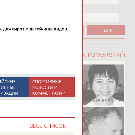
Чемпион
Не выбран
х для сирот и детей-инвалидов.
100 последних изменений
ИЙСКИЕ
СПОРТИВНЫЕ
ТИВНЫЕ
НОВОСТИ И
НИЗАЦИИ
КОММЕНТАРИИ
Рамазан
Ростом
Флюра
АБАЧАРАЕВ
АБАШИДЗЕ
АББАТЕ-БУЛАТОВА
ВЕСЬ СПИСОК