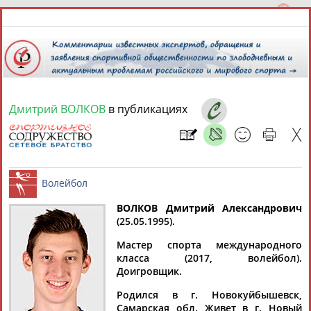
Дмитрий ВОЛКОВ
в публикациях
7 августа 2026 года,
02:14
СПОРТСМЕНЫ, ТРЕНЕРЫ И СПЕЦИАЛИСТЫ
13181
персон
Расширенный поиск
Найдено:
ВОЛКОВ Дмитрий Александрович
(25.05.1995).
Волейбол
Мастер спорта международного
класса (2017, волейбол).
Доигровщик.
Аслаудин
Елена
Мария
Юлия
Родился в г. Новокуйбышевск,
АБАЕВ
АБАИМОВА
АБАКУМОВА
АБАЛАКИНА
Самарская обл. Живет в г. Новый