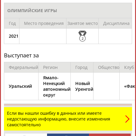
ОЛИМПИЙСКИЕ ИГРЫ
Год
Место проведения
Занятое место
Дисциплина
2021
2
Каримжан
Аделя
Андрей
Герман
АБДРАХМАНОВ
АБДРАХМАНОВА
АБДУВАЛИЕВ
АБДУЛАЕВ
Выступает за
Федеральный
Регион
Город
Общество
Клуб
Ямало-
Рамазан
Тагир
Камиль
Загалав
Ненецкий
Новый
АБДУЛАЕВ
АБДУЛАЕВ
АБДУЛАЗИЗОВ
АБДУЛБЕКОВ
Уральский
«Фак
автономный
Уренгой
округ
Если вы нашли ошибку в данных или имеете
Камалудин
Абдула
Магомед
Назир
недостающую информацию, внесите изменения
АБДУЛДАУДОВ
АБДУЛЖАЛИЛОВ
АБДУЛКАГИРОВ
АБДУЛЛАЕВ
самостоятельно