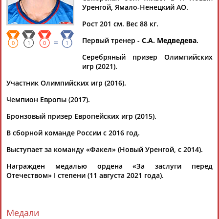
Уренгой, Ямало-Ненецкий АО.
Рост 201 см. Вес 88 кг.
Первый тренер -
С.А. Медведева
.
=
Дмитрий
Тамилла
Рамазан
Ростом
0
1
0
1
АБАРЕНОВ
АБАСОВА
АБАЧАРАЕВ
АБАШИДЗЕ
Серебряный призер Олимпийских
игр (2021).
Участник Олимпийских игр (2016).
Чемпион Европы (2017).
Флюра
Татьяна
Акжана
Артур
АББАТЕ-
АББЯСОВА
АБДИКАРИМОВА
АБДРАХМАНОВ
Бронзовый призер Европейских игр (2015).
БУЛАТОВА
В сборной команде России с 2016 год.
Выступает за команду «Факел» (Новый Уренгой, с 2014).
Награжден медалью ордена «За заслуги перед
Отечеством» I степени (11 августа 2021 года).
Медали