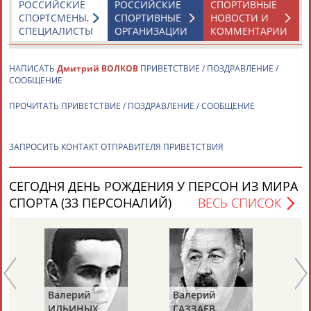
ЕЩЁ ПЕРСОНЫ
РОССИЙСКИЕ
РОССИЙСКИЕ
СПОРТИВНЫЕ
СПОРТСМЕНЫ,
СПОРТИВНЫЕ
НОВОСТИ И
СПЕЦИАЛИСТЫ
ОРГАНИЗАЦИИ
КОММЕНТАРИИ
24 персон из 13181
НАПИСАТЬ
Дмитрий ВОЛКОВ
ПРИВЕТСТВИЕ / ПОЗДРАВЛЕНИЕ /
СООБЩЕНИЕ
ТАБЛО АКТИВНОСТИ
ПРОЧИТАТЬ ПРИВЕТСТВИЕ / ПОЗДРАВЛЕНИЕ / СООБЩЕНИЕ
ЗАПРОСИТЬ КОНТАКТ ОТПРАВИТЕЛЯ ПРИВЕТСТВИЯ
ЦЕЛИ ПРОЕКТА
КОНТАКТЫ
НАШИ КНОПКИ
РЕКЛАМА
СЕГОДНЯ ДЕНЬ РОЖДЕНИЯ У ПЕРСОН ИЗ МИРА
СПОРТА (33 ПЕРСОНАЛИЙ)
ВЕСЬ СПИСОК
Вопросы сотрудничества и совместной деятельности
inform@infosport.ru
Адресов в новостной рассылке: 996
Подпишись
Валерий
Валерий
Вл
©
Стадион, 1998-2026
ИЛЬИНЫХ
ГАЗЗАЕВ
Р