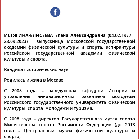
Документы 1-10 из 18 найденных уникальных документов
1
2
Скончалась директор Государственного музея спорта Елена
ИСТЯГИНА-ЕЛИСЕЕВА Елена Александровна
(04.02.1977 -
Истягина-Елисеева
28.09.2023) - выпускница Московской государственной
Директор Государственного музея спорта
Елена
Истягина
-
академии физической культуры и спорта, аспирантуры
Елисеева
умерла в возрасте 46... ...и на сайте музея.
Российской государственной академии физической
Истягина
-
Елисеева
занимала пост директора музея с 2009
культуры и спорта.
года. ...
Кандидат исторических наук.
(Проект:
Информационное агентство СТАДИОН
)
28.09.2023
Родилась и жила в Москве.
Открытие официального Музея регби в Сочи
...музея спорта Российской Федерации
Елены
С 2008 года – заведующая кафедрой Истории и
Александровны
Истягиной
-
Елисеевой
и... ...лично на
управления инновационным развитием молодежи
церемонии открытия.
Елена
Истягина
Елисеева
: "2023 год
Российского государственного университета физической
богат...
культуры, спорта, молодежи и туризма.
(Проект:
Информационное агентство СТАДИОН
)
С 2008 года – директор Государственного музея спорта
12.04.2023
Министерства спорта Российской Федерации (до 2013
В Государственном музее спорта прошла встреча с
года - Центральный музей физической культуры и
серебряными призёрами XXIV Олимпийских зимних игр в
спорта).