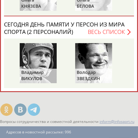
оказания услуг от Минкультуры России
Е
КНЯЗЕВА
БЕЛОВА
ЛА
... Директор Государственного музея спорта
Елена
Истягина
-
Елисеева
отметила:...
(Проект:
Информационное агентство СТАДИОН
)
СЕГОДНЯ ДЕНЬ ПАМЯТИ У ПЕРСОН ИЗ МИРА
02.02.2021
СПОРТА (2 ПЕРСОНАЛИЙ)
ВЕСЬ СПИСОК
ТАБЛО АКТИВНОСТИ
Владимир
Володар
ВИКУЛОВ
ЗВЕЗДКИН
ЦЕЛИ ПРОЕКТА
КОНТАКТЫ
НАШИ КНОПКИ
РЕКЛАМА
Вопросы сотрудничества и совместной деятельности
inform@infosport.ru
Адресов в новостной рассылке: 996