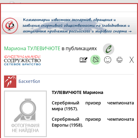
8 августа 2026 года,
19:19
СПОРТСМЕНЫ, ТРЕНЕРЫ И СПЕЦИАЛИСТЫ
Мариона ТУЛЕВИЧЮТЕ
в публикациях
13181
персон
Расширенный поиск
Найдено:
ТУЛЕВИЧЮТЕ Мариона
Аслаудин
Елена
Мария
Юлия
Серебряный призер чемпионата
Баскетбол
АБАЕВ
АБАИМОВА
АБАКУМОВА
АБАЛАКИНА
мира (1957).
Серебряный призер чемпионата
Европы (1958).