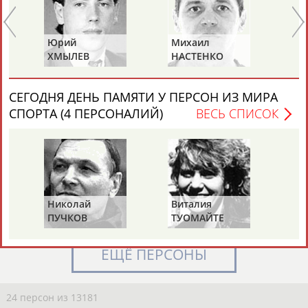
Каримжан
Аделя
Андрей
Герман
Юрий
Михаил
Па
АБДРАХМАНОВ
АБДРАХМАНОВА
АБДУВАЛИЕВ
АБДУЛАЕВ
ХМЫЛЕВ
НАСТЕНКО
М
СЕГОДНЯ ДЕНЬ ПАМЯТИ У ПЕРСОН ИЗ МИРА
СПОРТА (4 ПЕРСОНАЛИЙ)
ВЕСЬ СПИСОК
Рамазан
Тагир
Камиль
Загалав
АБДУЛАЕВ
АБДУЛАЕВ
АБДУЛАЗИЗОВ
АБДУЛБЕКОВ
Камалудин
Абдула
Магомед
Назир
Николай
Виталия
Ми
АБДУЛДАУДОВ
АБДУЛЖАЛИЛОВ
АБДУЛКАГИРОВ
АБДУЛЛАЕВ
ПУЧКОВ
ТУОМАЙТЕ
Ш
ЕЩЁ ПЕРСОНЫ
24 персон из 13181