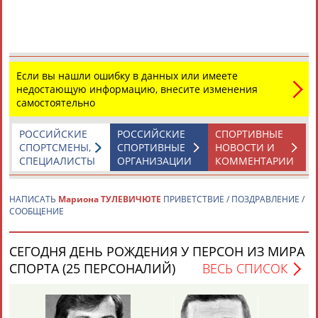
Дмитрий
Тамилла
Рамазан
Ростом
АБАРЕНОВ
АБАСОВА
АБАЧАРАЕВ
АБАШИДЗЕ
Если вы нашли ошибку в данных или имеете
Флюра
Татьяна
Акжана
Артур
недостающую информацию, внесите изменения
АББАТЕ-
АББЯСОВА
АБДИКАРИМОВА
АБДРАХМАНОВ
самостоятельно
БУЛАТОВА
РОССИЙСКИЕ
РОССИЙСКИЕ
СПОРТИВНЫЕ
СПОРТСМЕНЫ,
СПОРТИВНЫЕ
НОВОСТИ И
СПЕЦИАЛИСТЫ
ОРГАНИЗАЦИИ
КОММЕНТАРИИ
НАПИСАТЬ
Мариона ТУЛЕВИЧЮТЕ
ПРИВЕТСТВИЕ / ПОЗДРАВЛЕНИЕ /
СООБЩЕНИЕ
СЕГОДНЯ ДЕНЬ РОЖДЕНИЯ У ПЕРСОН ИЗ МИРА
СПОРТА (25 ПЕРСОНАЛИЙ)
ВЕСЬ СПИСОК