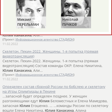
(Проект:
Информационное агентство СТАДИОН
)
12.02.2022
Скелетон. Пекин-2022. Женщины. 2-я попытка (прямая
Михаил
Николай
Ви
видеотрансляция)
ПЕРЕЛЬМАН
ПУЧКОВ
Т
Скелетон. Пекин-2022. Женщины. 2-я попытка (прямая
(ПЕРЛЬМАН)
видеотрансляция) Состав команды ОКР: Елена Никитина,
Юлия
Канакина
, Али...
(Проект:
Информационное агентство СТАДИОН
)
11.02.2022
Скелетон. Пекин-2022. Женщины. 1-я попытка (прямая
видеотрансляция)
Скелетон. Пекин-2022. Женщины. 1-я попытка (прямая
видеотрансляция) Состав команды ОКР: Елена Никитина,
Юлия
Канакина
, Али...
(Проект:
Информационное агентство СТАДИОН
)
11.02.2022
Определен состав сборной России по бобслею и скелетону
на Игры Олимпиады в Пекине
...запасной будет определен позднее. У женщин
разгоняющими едут
Юлия
Беломестных и Елена Мамедова,
запасная
Юлия
Егошенко. ... ...команды России по скелетону
вошли Елена Никитина,
Юлия
Канакина
, Алина