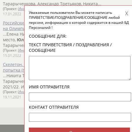
Тарарыченкова, Александр Третьяков, Никита...
(Проект:
Информационное агентство СТАДИОН
)
Уважаемые пользователи Вы можете написать
17.01.2022
ПРИВЕТСТВИЕ/ПОЗДРАВЛЕНИЕ/СООБЩЕНИЕ любой
персоне, информация о которой содержится в нашей БД
Российские скелетонистки завоевали максимальную квоту
Персоналий !
на Олимпийские игры в Пекине
...Елена Никитина набрала 1458 баллов и заняла третье
СООБЩЕНИЕ ДЛЯ:
место,
Юлия
Канакина
(1290) - пятое, а Алина
ТЕКСТ ПРИВЕТСТВИЯ / ПОЗДРАВЛЕНИЯ /
Тарарыченкова (1202)...
СООБЩЕНИЕ
(Проект:
Информационное агентство СТАДИОН
)
15.01.2022
Скелетон. Кубок мира 2021/22. Инсбрук. Женщины. 2-я
попытка (прямая видеотрансляция)
...Никита Трегубов, Владислав Семенов, Алина
Тарарыченкова и
Юлия
Канакина
. Скелетон. Кубок мира
ИМЯ ОТПРАВИТЕЛЯ
2021/22. Инсбрук....
(Проект:
Информационное агентство СТАДИОН
)
19.11.2021
КОНТАКТ ОТПРАВИТЕЛЯ