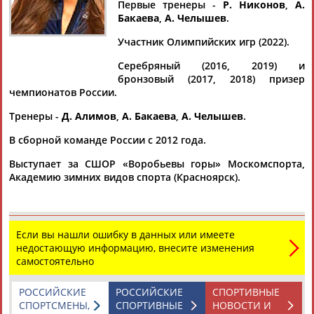
КАНАКИНА
Первые тренеры -
Р. Никонов
,
А.
Бакаева
,
А. Челышев
.
Участник Олимпийских игр (2022).
Ваш запрос: "Юлия Канакина"
Серебряный (2016, 2019) и
Документы 1-10 из 66 найденных уникальных документов
бронзовый (2017, 2018) призер
чемпионатов России.
1
2
3
4
5
6
7
Тренеры -
Д. Алимов
,
А. Бакаева
,
А. Челышев
.
Федерация бобслея России получила призовые от IBSF за
В сборной команде России с 2012 года.
олимпийский сезон
Выступает за СШОР «Воробьевы горы» Москомспорта,
...Никитина заняла третье место в общем зачете Кубка мира,
Академию зимних видов спорта (Красноярск).
Юлия
Канакина
была пятой, Алина Тарарыченкова -
седьмой. В...
(Проект:
Информационное агентство СТАДИОН
)
04.10.2022
Если вы нашли ошибку в данных или имеете
Скелетонистка Юлия Канакина вышла замуж за бобслеиста
недостающую информацию, внесите изменения
Михаила Мордасова
самостоятельно
Российская скелетонистка
Юлия
Канакина
вышла замуж за
бобслеиста Михаила Мордасова. Спортсменка опубликовала
в Instagram (... ...на котором она и Мордасов надевают друг
РОССИЙСКИЕ
РОССИЙСКИЕ
СПОРТИВНЫЕ
другу кольца.
Канакиной
26 лет. Она является чемпионкой
СПОРТСМЕНЫ,
СПОРТИВНЫЕ
НОВОСТИ И