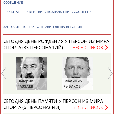
СООБЩЕНИЕ
ПРОЧИТАТЬ ПРИВЕТСТВИЕ / ПОЗДРАВЛЕНИЕ / СООБЩЕНИЕ
Каримжан
Аделя
Андрей
Герман
АБДРАХМАНОВ
АБДРАХМАНОВА
АБДУВАЛИЕВ
АБДУЛАЕВ
ЗАПРОСИТЬ КОНТАКТ ОТПРАВИТЕЛЯ ПРИВЕТСТВИЯ
СЕГОДНЯ ДЕНЬ РОЖДЕНИЯ У ПЕРСОН ИЗ МИРА
Рамазан
Тагир
Камиль
Загалав
СПОРТА (33 ПЕРСОНАЛИЙ)
ВЕСЬ СПИСОК
АБДУЛАЕВ
АБДУЛАЕВ
АБДУЛАЗИЗОВ
АБДУЛБЕКОВ
Камалудин
Абдула
Магомед
Назир
АБДУЛДАУДОВ
АБДУЛЖАЛИЛОВ
АБДУЛКАГИРОВ
АБДУЛЛАЕВ
Валерий
Владимир
Ал
ГАЗЗАЕВ
РЫБАКОВ
Д
ЕЩЁ ПЕРСОНЫ
СЕГОДНЯ ДЕНЬ ПАМЯТИ У ПЕРСОН ИЗ МИРА
СПОРТА (6 ПЕРСОНАЛИЙ)
ВЕСЬ СПИСОК
24 персон из 13181