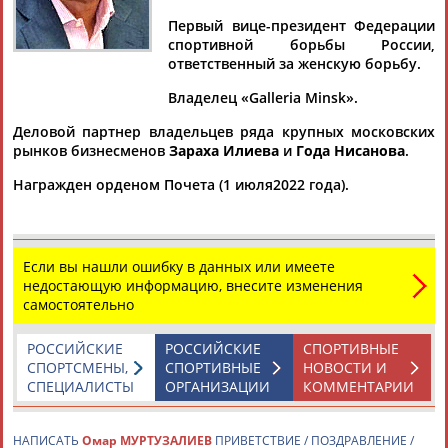
Дмитрий
Тамилла
Рамазан
Ростом
АБАРЕНОВ
АБАСОВА
АБАЧАРАЕВ
АБАШИДЗЕ
Первый вице-президент Федерации
спортивной борьбы России,
ответственный за женскую борьбу.
Владелец «Galleria Minsk».
Флюра
Татьяна
Акжана
Артур
Деловой партнер владельцев ряда крупных московских
АББАТЕ-
АББЯСОВА
АБДИКАРИМОВА
АБДРАХМАНОВ
рынков бизнесменов
Зараха Илиева
и
Года Нисанова
.
БУЛАТОВА
Награжден орденом Почета (1 июля2022 года).
Если вы нашли ошибку в данных или имеете
недостающую информацию, внесите изменения
самостоятельно
РОССИЙСКИЕ
РОССИЙСКИЕ
СПОРТИВНЫЕ
СПОРТСМЕНЫ,
СПОРТИВНЫЕ
НОВОСТИ И
СПЕЦИАЛИСТЫ
ОРГАНИЗАЦИИ
КОММЕНТАРИИ
НАПИСАТЬ
Омар МУРТУЗАЛИЕВ
ПРИВЕТСТВИЕ / ПОЗДРАВЛЕНИЕ /