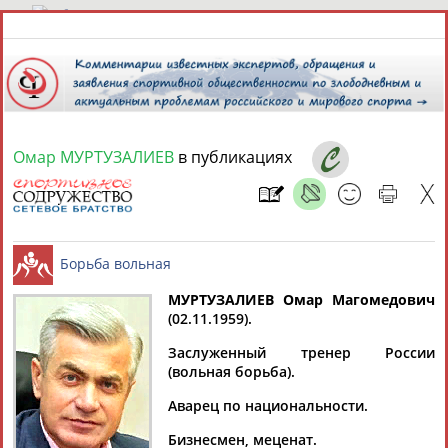
7 августа 2026 года,
19:34
СПОРТСМЕНЫ, ТРЕНЕРЫ И СПЕЦИАЛИСТЫ
Омар МУРТУЗАЛИЕВ
в публикациях
13181
персон
Расширенный поиск
Найдено:
МУРТУЗАЛИЕВ Омар Магомедович
(02.11.1959).
Аслаудин
Елена
Мария
Юлия
Борьба вольная
АБАЕВ
АБАИМОВА
АБАКУМОВА
АБАЛАКИНА
Заслуженный тренер России
(вольная борьба).
Аварец по национальности.
Бизнесмен, меценат.