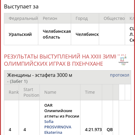
Выступает за
Федеральный
Регион
Город
Общество
Кл
СШ
Челябинская
Уральский
Челябинск
Л.
область
Ск
Каримжан
Аделя
Андрей
Герман
АБДРАХМАНОВ
АБДРАХМАНОВА
АБДУВАЛИЕВ
АБДУЛАЕВ
РЕЗУЛЬТАТЫ ВЫСТУПЛЕНИЙ НА XXIII ЗИМНИХ
ОЛИМПИЙСКИХ ИГРАХ В ПХЕНЧХАНЕ
Женщины - эстафета 3000 м
протокол
Рамазан
Тагир
Камиль
Загалав
-
(Забег 1)
АБДУЛАЕВ
АБДУЛАЕВ
АБДУЛАЗИЗОВ
АБДУЛБЕКОВ
Start
Rank
Name
Time
Position
OAR
Олимпийские
Камалудин
Абдула
Магомед
Назир
атлеты из России
АБДУЛДАУДОВ
АБДУЛЖАЛИЛОВ
АБДУЛКАГИРОВ
АБДУЛЛАЕВ
Sofia
PROSVIRNOVA
4
4
4:21.973
QB
Ekaterina