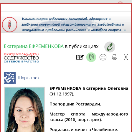
Екатерина ЕФРЕМЕНКОВА
в публикациях
7 августа 2026 года,
22:31
СПОРТСМЕНЫ, ТРЕНЕРЫ И СПЕЦИАЛИСТЫ
13181
персон
Расширенный поиск
Найдено:
ЕФРЕМЕНКОВА Екатерина Олеговна
(31.12.1997).
Шорт-трек
Прапорщик Росгвардии.
Мастер спорта международного
класса (2016, шорт-трек).
Аслаудин
Елена
Мария
Юлия
АБАЕВ
АБАИМОВА
АБАКУМОВА
АБАЛАКИНА
Родилась и живет в Челябинске.