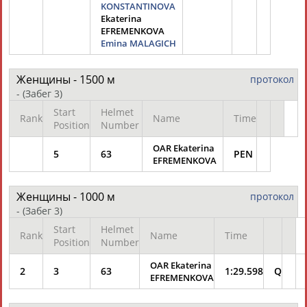
ЕЩЁ ПЕРСОНЫ
KONSTANTINOVA
Ekaterina
EFREMENKOVA
Emina MALAGICH
24 персон из 13181
Женщины - 1500 м
протокол
-
(Забег 3)
ТАБЛО АКТИВНОСТИ
Start
Helmet
Rank
Name
Time
Position
Number
OAR Ekaterina
ЦЕЛИ ПРОЕКТА
КОНТАКТЫ
НАШИ КНОПКИ
РЕКЛАМА
5
63
PEN
EFREMENKOVA
Женщины - 1000 м
протокол
-
(Забег 3)
Вопросы сотрудничества и совместной деятельности
inform@infosport.ru
Start
Helmet
Rank
Name
Time
Position
Number
Адресов в новостной рассылке: 996
OAR Ekaterina
2
3
63
1:29.598
Q
Подпишись
EFREMENKOVA
©
Стадион, 1998-2026