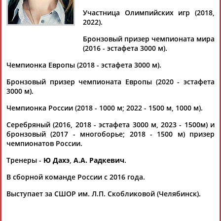
Участница Олимпийских игр (2018,
2022).
Бронзовый призер чемпионата мира
Дмитрий
Тамилла
Рамазан
Ростом
(2016 - эстафета 3000 м).
АБАРЕНОВ
АБАСОВА
АБАЧАРАЕВ
АБАШИДЗЕ
Чемпионка Европы (2018 - эстафета 3000 м).
Бронзовый призер чемпионата Европы (2020 - эстафета
3000 м).
Флюра
Татьяна
Акжана
Артур
Чемпионка России (2018 - 1000 м; 2022 - 1500 м, 1000 м).
АББАТЕ-
АББЯСОВА
АБДИКАРИМОВА
АБДРАХМАНОВ
БУЛАТОВА
Серебряный (2016, 2018 - эстафета 3000 м, 2023 - 1500м) и
бронзовый (2017 - многоборье; 2018 - 1500 м) призер
чемпионатов России.
Тренеры -
Ю Дахэ
,
А.А. Радкевич
.
В сборной команде России с 2016 года.
Выступает за СШОР им. Л.П. Скобликовой (Челябинск).