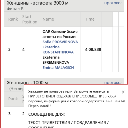
Женщины - эстафета 3000 м
протокол
Разработка и поддержка ООО НАИТ «Стадион»
Финал B
Start
Rank
Name
Time
Position
OAR Олимпийские
атлеты из России
Sofia PROSVIRNOVA
Ekaterina
3
4
4:08.838
KONSTANTINOVA
Ekaterina
EFREMENKOVA
Emina MALAGICH
Женщины - 1000 м
протокол
-
(Четвертьфинал 4)
Уважаемые пользователи Вы можете написать
Start
Helmet
ПРИВЕТСТВИЕ/ПОЗДРАВЛЕНИЕ/СООБЩЕНИЕ любой
Rank
Name
Time
персоне, информация о которой содержится в нашей БД
Position
Number
Персоналий !
OAR Ekaterina
3
2
63
1:29.466
СООБЩЕНИЕ ДЛЯ:
EFREMENKOVA
ТЕКСТ ПРИВЕТСТВИЯ / ПОЗДРАВЛЕНИЯ /
СООБЩЕНИЕ