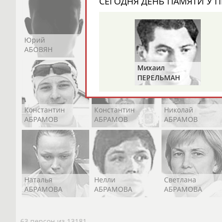
СЕГОДНЯ ДЕНЬ ПАМЯТИ У П
Юрий
Никита
Виктор
АБОВЯН
АБОЗОВИК
АБОИМОВ
Михаил
ПЕРЕЛЬМАН
(ПЕРЛЬМАН)
Константин
Константин
Николай
АБРАМОВ
АБРАМОВ
АБРАМОВ
Наталья
Нелли
Светлана
АБРАМОВА
АБРАМОВА
АБРАМОВА
63 персон из 13181