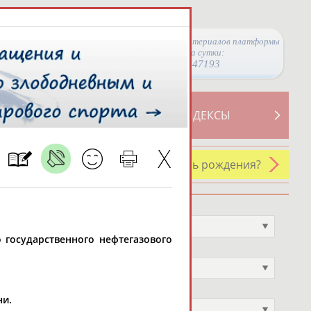
Просмотры материалов платформы
за сутки:
47193
ТИВНОСТИ
СВОДНЫЕ ИНДЕКСЫ
У кого сегодня день рождения?
Профессия
Не выбран
о государственного нефтегазового
Спортивное звание
Не выбран
Учёное звание
ни.
Не выбран