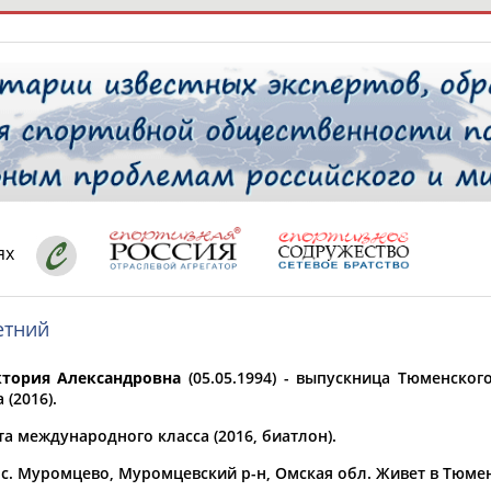
РЕСУРСНАЯ ПЛОЩАДКА
ТАБЛО АК
 специалисты
ях
етний
ставляет регион*
 выбран
тория Александровна
(05.05.1994) - выпускница Тюменског
* для действующих спортсменов
то рождения
 (2016).
 выбран
а международного класса (2016, биатлон).
ион проживания
ос. Муромцево, Муромцевский р-н, Омская обл. Живет в Тюме
 выбран