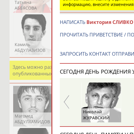
Татьяна
Акжана
Артур
информацию, внесите изменения
АББЯСОВА
АБДИКАРИМОВА
АБДРАХМАНОВ
НАПИСАТЬ
Виктория СЛИВКО
ПРОЧИТАТЬ ПРИВЕТСТВИЕ / П
Камиль
Загалав
Камалудин
АБДУЛАЗИЗОВ
АБДУЛБЕКОВ
АБДУЛДАУДОВ
ЗАПРОСИТЬ КОНТАКТ ОТПРАВИ
Здесь можно разместить информацию о хорошо изв
СЕГОДНЯ ДЕНЬ РОЖДЕНИЯ У
опубликованных записях. Страна должна знать свои
Николай
Юрий
Магомед
Шамиль
Адлан
КО
ЖУРАВСКИЙ
ХМЫЛЕВ
АБДУЛХАМИДОВ
АБДУРАХМАНОВ
АБДУРАШИДОВ
)