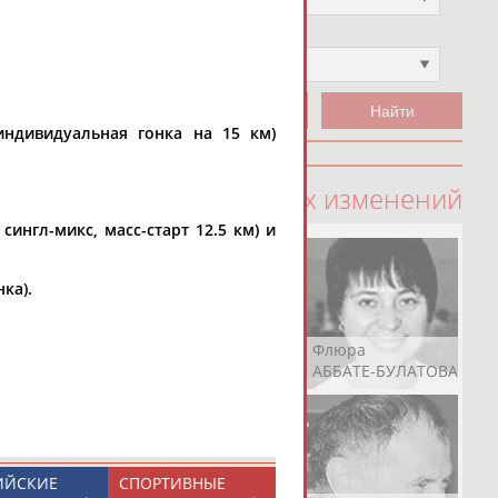
Чемпион
Не выбран
индивидуальная гонка на 15 км)
100 последних изменений
 сингл-микс, масс-старт 12.5 км) и
ка).
Рамазан
Ростом
Флюра
АБАЧАРАЕВ
АБАШИДЗЕ
АББАТЕ-БУЛАТОВА
ИЙСКИЕ
СПОРТИВНЫЕ