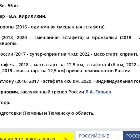
Вес 56 кг.
а рождения
ер -
В.А. Кирилихин
.
по
чч
мм
год
чч
мм
год
вропы (2016 - одиночная смешанная эстафета).
(2018, 2020 - смешанная эстафета) и бронзовый (2018 - 
Европы.
ссии (2017 - супер-спринт на 4 км; 2022 - масс-старт, спринт).
фета; 2018 - масс-старт на 12,5 км, эстафета 4х6 км; 2022 -
, 2019 - масс-старт на 12,5 км) призер чемпионатов России.
ону (2016, 2017 - эстафета 4х6 км, 2020 - индивидуальная гон
урнович
, заслуженный тренер России
Л.А. Гурьев
.
Юлия
Дмитрий
Тамилла
года.
АБАЛАКИНА
АБАРЕНОВ
АБАСОВА
одготовки (Тюмень) и Тюменскую область.
РОССИЙСКИЕ
РОСС
 или имеете недостающую