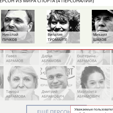
ЕРСОН ИЗ МИРА СПОРТА (4 ПЕРСОНАЛИЙ)
Элизабет
Захария
Александр
АБРААМЯН
АБРАМАШВИЛИ
АБРАМОВ
Николай
Виталия
Михаил
ПУЧКОВ
ТУОМАЙТЕ
ШАХОВ
Павел
Дарья
Екатерина
АБРАМОВ
АБРАМОВА
АБРАМОВА
Тамара
Дмитрий
Маргарита
АБРАМОВА
АБРАМОВИЧ
АБРАМОВИЧ
Уважаемые пользоват
ЕЩЁ ПЕРСОНЫ