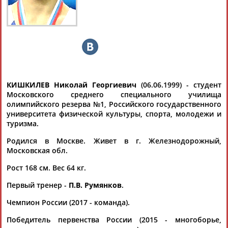
Дмитрий
Тамилла
Рамазан
Ростом
АБАРЕНОВ
АБАСОВА
АБАЧАРАЕВ
АБАШИДЗЕ
КИШКИЛЕВ Николай Георгиевич
(06.06.1999) - студент
Московского среднего специального училища
олимпийского резерва №1, Российского государственного
Флюра
Татьяна
Акжана
Артур
университета физической культуры, спорта, молодежи и
АББАТЕ-
АББЯСОВА
АБДИКАРИМОВА
АБДРАХМАНОВ
туризма.
БУЛАТОВА
Родился в Москве. Живет в г. Железнодорожный,
Московская обл.
Рост 168 см. Вес 64 кг.
Первый тренер -
П.В. Румянков
.
Чемпион России (2017 - команда).
Победитель первенства России (2015 - многоборье,