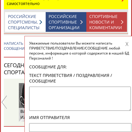
ЕЩЁ ПЕРСОНЫ
самостоятельно
РОССИЙСКИЕ
РОССИЙСКИЕ
СПОРТИВНЫЕ
24 персон из 13181
СПОРТСМЕНЫ,
СПОРТИВНЫЕ
НОВОСТИ И
СПЕЦИАЛИСТЫ
ОРГАНИЗАЦИИ
КОММЕНТАРИИ
Уважаемые пользователи Вы можете написать
НАПИСАТЬ
Николай КИШКИЛЁВ
ПРИВЕТСТВИЕ / ПОЗДРАВЛЕНИЕ /
ТАБЛО АКТИВНОСТИ
ПРИВЕТСТВИЕ/ПОЗДРАВЛЕНИЕ/СООБЩЕНИЕ любой
СООБЩЕНИЕ
персоне, информация о которой содержится в нашей БД
Персоналий !
СЕГОДНЯ ДЕНЬ РОЖДЕНИЯ У ПЕРСОН ИЗ МИРА
ЦЕЛИ ПРОЕКТА
КОНТАКТЫ
НАШИ КНОПКИ
РЕКЛАМА
СООБЩЕНИЕ ДЛЯ:
СПОРТА (33 ПЕРСОНАЛИЙ)
ВЕСЬ СПИСОК
ТЕКСТ ПРИВЕТСТВИЯ / ПОЗДРАВЛЕНИЯ /
СООБЩЕНИЕ
Вопросы сотрудничества и совместной деятельности
inform@infosport.ru
Адресов в новостной рассылке: 996
Валерий
Валерий
Вл
Подпишись
ИЛЬИНЫХ
ГАЗЗАЕВ
Р
ИМЯ ОТПРАВИТЕЛЯ
©
Стадион, 1998-2026