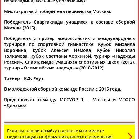
перекладина, вольные упражнения).
Многократный победитель первенства Москвы.
Победитель Спартакиады учащихся в составе сборной
Москвы (2015).
Победитель и призер всероссийских и международных
турниров по спортивной гимнастике: Кубок Михаила
Каримжан
Аделя
Андрей
Герман
Воронина, Кубок Алексея Немова, Кубок Николая
АБДРАХМАНОВ
АБДРАХМАНОВА
АБДУВАЛИЕВ
АБДУЛАЕВ
Толкачева, Кубок Светланы Хоркиной, турнир «Надежды
России», Спартакиада учащихся спортивных школ (2012),
турнир «Олимпийские надежды» (2010-2012).
Тренер -
К.Э. Реут
.
Рамазан
Тагир
Камиль
Загалав
АБДУЛАЕВ
АБДУЛАЕВ
АБДУЛАЗИЗОВ
АБДУЛБЕКОВ
В молодежной сборной команде России с 2015 года.
Представляет команду МССУОР 1 г. Москвы и МГФСО
«Динамо».
Камалудин
Абдула
Магомед
Назир
АБДУЛДАУДОВ
АБДУЛЖАЛИЛОВ
АБДУЛКАГИРОВ
АБДУЛЛАЕВ
Если вы нашли ошибку в данных или имеете
недостающую информацию, внесите изменения