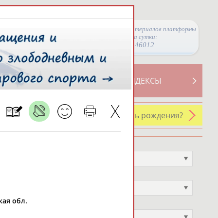
Просмотры материалов платформы
за сутки:
46012
ТИВНОСТИ
СВОДНЫЕ ИНДЕКСЫ
У кого сегодня день рождения?
Профессия
Не выбран
Спортивное звание
Не выбран
кая обл.
Учёное звание
Не выбран