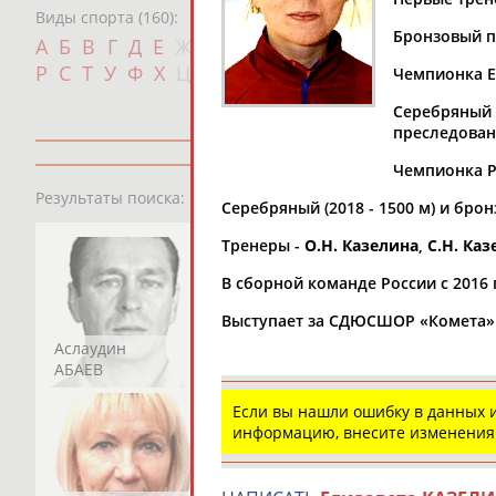
Виды спорта (160):
Бронзовый пр
Дат
А
Б
В
Г
Д
Е
Ж
З
И
К
Л
М
Н
О
П
с
Р
С
Т
У
Ф
Х
Ц
Ч
Ш
Щ
Э
Ю
Я
Чемпионка Е
Серебряный 
преследован
Чемпионка Ро
13181
персон
Результаты поиска:
Серебряный (2018 - 1500 м) и брон
Тренеры -
О.Н. Казелина
,
С.Н. Каз
В сборной команде России с 2016 
Выступает за СДЮСШОР «Комета» 
Аслаудин
Елена
Мария
АБАЕВ
АБАИМОВА
АБАКУМОВА
Если вы нашли ошибку в данных
информацию, внесите изменения