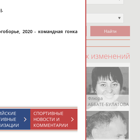
).
Чемпион
Не выбран
гоборье, 2020 - командная гонка
100 последних изменений
Рамазан
Ростом
Флюра
АБАЧАРАЕВ
АБАШИДЗЕ
АББАТЕ-БУЛАТОВА
ИЙСКИЕ
СПОРТИВНЫЕ
ТИВНЫЕ
НОВОСТИ И
НИЗАЦИИ
КОММЕНТАРИИ