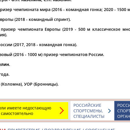
изер чемпионата мира (2016 - командная гонка; 2020 - 1500 м
а рождения
по
чч
мм
год
чч
мм
год
вропы (2018 - командный спринт).
призер чемпионата Европы (2019 - 500 м классическое мно
ия).
ссии (2017, 2018 - командная гонка).
зовый (2016 - 1000 м) призер чемпионатов России.
елин
.
года.
(Коломна), УОР (Бронницы).
Юлия
Дмитрий
Тамилла
АБАЛАКИНА
АБАРЕНОВ
АБАСОВА
РОССИЙСКИЕ
РОСС
 или имеете недостающую
СПОРТСМЕНЫ,
СПОР
 самостоятельно
СПЕЦИАЛИСТЫ
ОРГА