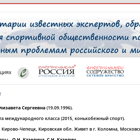
РЕСУРСНАЯ ПЛОЩАДКА
ТАБЛО АК
 специалисты
ациях
т
ставляет регион*
 выбран
лизавета Сергеевна
(19.09.1996).
* для действующих спортсменов
то рождения
та международного класса (2015, конькобежный спорт).
 выбран
. Кирово-Чепецк, Кировская обл. Живет в г. Коломна, Московс
ион проживания
 выбран
еры -
О.Н. Казелина
,
С.Н. Казелин
.