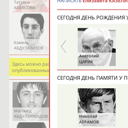
НАПИСАТЬ
Елизавета КАЗЕЛ
Татьяна
Акжана
Артур
АББЯСОВА
АБДИКАРИМОВА
АБДРАХМАНОВ
СЕГОДНЯ ДЕНЬ РОЖДЕНИЯ У
Камиль
Загалав
Камалудин
АБДУЛАЗИЗОВ
АБДУЛБЕКОВ
АБДУЛДАУДОВ
Анатолий
Анатолий
ИОНОВ
ЦАРИК
Здесь можно разместить информацию о хорошо изв
опубликованных записях. Страна должна знать свои
СЕГОДНЯ ДЕНЬ ПАМЯТИ У П
Магомед
Шамиль
Адлан
АБДУЛХАМИДОВ
АБДУРАХМАНОВ
АБДУРАШИДОВ
Николай
АБРАМОВ