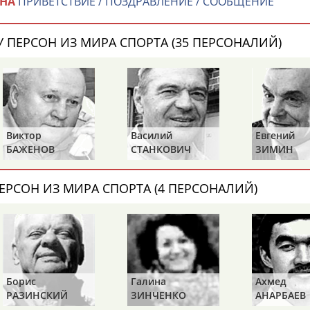
ИНА
ПРИВЕТСТВИЕ / ПОЗДРАВЛЕНИЕ / СООБЩЕНИЕ
Каримжан
Аделя
Андрей
АБДРАХМАНОВ
АБДРАХМАНОВА
АБДУВАЛИЕВ
 ПЕРСОН ИЗ МИРА СПОРТА (35 ПЕРСОНАЛИЙ)
Абдула
Магомед
Назир
АБДУЛЖАЛИЛОВ
АБДУЛКАГИРОВ
АБДУЛЛАЕВ
Виктор
Василий
Евгений
БАЖЕНОВ
СТАНКОВИЧ
ЗИМИН
естном спортсмене, тренере, специалисте или исправит
х героев! Герои спорта - это одни из главных патриотов
ЕРСОН ИЗ МИРА СПОРТА (4 ПЕРСОНАЛИЙ)
Рустам
Магомед
Нурлан
АБДУРАШИДОВ
АБДУСАЛАМОВ
АБДЫКАЛЫКОВ
Борис
Галина
Ахмед
РАЗИНСКИЙ
ЗИНЧЕНКО
АНАРБАЕВ