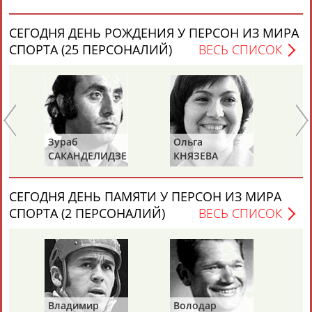
СЕГОДНЯ ДЕНЬ РОЖДЕНИЯ У ПЕРСОН ИЗ МИРА
СПОРТА (25 ПЕРСОНАЛИЙ)
ВЕСЬ СПИСОК
Каримжан
Аделя
Андрей
Герман
АБДРАХМАНОВ
АБДРАХМАНОВА
АБДУВАЛИЕВ
АБДУЛАЕВ
Зураб
Ольга
Ол
САКАНДЕЛИДЗЕ
КНЯЗЕВА
БЕ
Рамазан
Тагир
Камиль
Загалав
СЕГОДНЯ ДЕНЬ ПАМЯТИ У ПЕРСОН ИЗ МИРА
АБДУЛАЕВ
АБДУЛАЕВ
АБДУЛАЗИЗОВ
АБДУЛБЕКОВ
СПОРТА (2 ПЕРСОНАЛИЙ)
ВЕСЬ СПИСОК
Камалудин
Абдула
Магомед
Назир
АБДУЛДАУДОВ
АБДУЛЖАЛИЛОВ
АБДУЛКАГИРОВ
АБДУЛЛАЕВ
Владимир
Володар