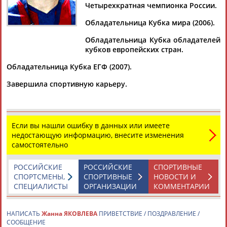
Четырехкратная чемпионка России.
Обладательница Кубка мира (2006).
Обладательница Кубка обладателей
Дмитрий
Тамилла
Рамазан
Ростом
кубков европейских стран.
АБАРЕНОВ
АБАСОВА
АБАЧАРАЕВ
АБАШИДЗЕ
Обладательница Кубка ЕГФ (2007).
Завершила спортивную карьеру.
Флюра
Татьяна
Акжана
Артур
АББАТЕ-
АББЯСОВА
АБДИКАРИМОВА
АБДРАХМАНОВ
БУЛАТОВА
Если вы нашли ошибку в данных или имеете
недостающую информацию, внесите изменения
самостоятельно
РОССИЙСКИЕ
РОССИЙСКИЕ
СПОРТИВНЫЕ
СПОРТСМЕНЫ,
СПОРТИВНЫЕ
НОВОСТИ И
СПЕЦИАЛИСТЫ
ОРГАНИЗАЦИИ
КОММЕНТАРИИ
НАПИСАТЬ
Жанна ЯКОВЛЕВА
ПРИВЕТСТВИЕ / ПОЗДРАВЛЕНИЕ /
СООБЩЕНИЕ