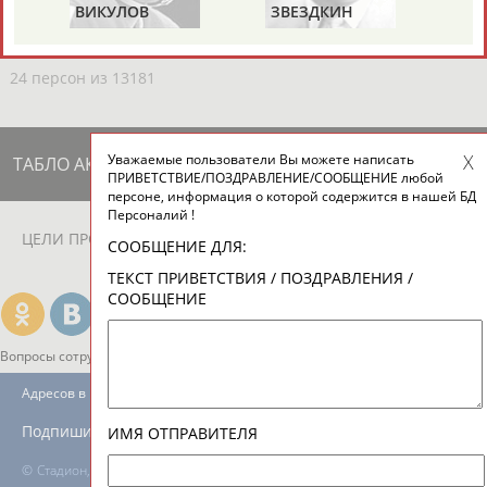
ЕЩЁ ПЕРСОНЫ
ВИКУЛОВ
ЗВЕЗДКИН
24 персон из 13181
Уважаемые пользователи Вы можете написать
ТАБЛО АКТИВНОСТИ
ПРИВЕТСТВИЕ/ПОЗДРАВЛЕНИЕ/СООБЩЕНИЕ любой
персоне, информация о которой содержится в нашей БД
Персоналий !
ЦЕЛИ ПРОЕКТА
КОНТАКТЫ
НАШИ КНОПКИ
РЕКЛАМА
СООБЩЕНИЕ ДЛЯ:
ТЕКСТ ПРИВЕТСТВИЯ / ПОЗДРАВЛЕНИЯ /
СООБЩЕНИЕ
Вопросы сотрудничества и совместной деятельности
inform@infosport.ru
Адресов в новостной рассылке: 996
Подпишись
ИМЯ ОТПРАВИТЕЛЯ
©
Стадион, 1998-2026