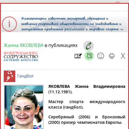
Жанна ЯКОВЛЕВА
в публикациях
9 августа 2026 года,
18:15
СПОРТСМЕНЫ, ТРЕНЕРЫ И СПЕЦИАЛИСТЫ
13181
персон
Расширенный поиск
Найдено:
ЯКОВЛЕВА Жанна Владимировна
(11.12.1981).
Гандбол
Мастер спорта международного
класса (гандбол).
Серебряный (2006) и бронзовый
Аслаудин
Елена
Мария
Юлия
(2000) призер чемпионатов Европы.
АБАЕВ
АБАИМОВА
АБАКУМОВА
АБАЛАКИНА