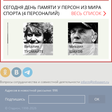
ЕЩЁ ПЕРСОНЫ
СЕГОДНЯ ДЕНЬ ПАМЯТИ У ПЕРСОН ИЗ МИРА
СПОРТА (4 ПЕРСОНАЛИЙ)
ВЕСЬ СПИСОК
24 персон из 13181
ТАБЛО АКТИВНОСТИ
Виталия
Михаил
ТУОМАЙТЕ
ШАХОВ
ЦЕЛИ ПРОЕКТА
КОНТАКТЫ
НАШИ КНОПКИ
РЕКЛАМА
Вопросы сотрудничества и совместной деятельности
inform@infosport.ru
Адресов в новостной рассылке: 996
Подпишись
©
Стадион, 1998-2026