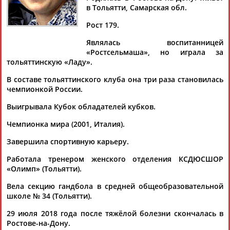
в Тольятти, Самарская обл.
Рост 179.
Являлась воспитанницей
Дмитрий
Тамилла
Рамазан
Ростом
«Ростсельмаша», но играла за
АБАРЕНОВ
АБАСОВА
АБАЧАРАЕВ
АБАШИДЗЕ
тольяттинскую «Ладу».
В составе тольяттинского клуба она три раза становилась
чемпионкой России.
Флюра
Татьяна
Акжана
Артур
Выигрывала Кубок обладателей кубков.
АББАТЕ-
АББЯСОВА
АБДИКАРИМОВА
АБДРАХМАНОВ
Чемпионка мира (2001, Италия).
БУЛАТОВА
Завершила спортивную карьеру.
Работала тренером женского отделения КСДЮСШОР
«Олимп» (Тольятти).
Вела секцию гандбола в средней общеобразовательной
школе № 34 (Тольятти).
29 июля 2018 года после тяжёлой болезни скончалась в
Ростове-на-Дону.