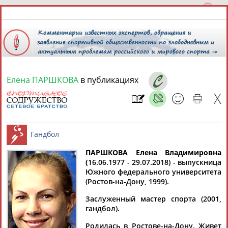
Елена ПАРШКОВА
в публикациях
8 августа 2026 года,
10:05
СПОРТСМЕНЫ, ТРЕНЕРЫ И СПЕЦИАЛИСТЫ
13181
персон
Расширенный поиск
Найдено:
ПАРШКОВА Елена Владимировна
(
16.06.1977 - 29.07.2018)
- выпускница
Южного федерального университета
Гандбол
(Ростов-на-Дону, 1999).
Заслуженный мастер спорта (2001,
гандбол).
Аслаудин
Елена
Мария
Юлия
АБАЕВ
АБАИМОВА
АБАКУМОВА
АБАЛАКИНА
Родилась в Ростове-на-Дону. Живет