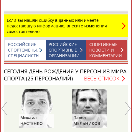
Если вы нашли ошибку в данных или имеете
недостающую информацию, внесите изменения
самостоятельно
Каримжан
Аделя
Андрей
Герман
РОССИЙСКИЕ
РОССИЙСКИЕ
СПОРТИВНЫЕ
АБДРАХМАНОВ
АБДРАХМАНОВА
АБДУВАЛИЕВ
АБДУЛАЕВ
СПОРТСМЕНЫ,
СПОРТИВНЫЕ
НОВОСТИ И
СПЕЦИАЛИСТЫ
ОРГАНИЗАЦИИ
КОММЕНТАРИИ
СЕГОДНЯ ДЕНЬ РОЖДЕНИЯ У ПЕРСОН ИЗ МИРА
Рамазан
Тагир
Камиль
Загалав
СПОРТА (25 ПЕРСОНАЛИЙ)
ВЕСЬ СПИСОК
АБДУЛАЕВ
АБДУЛАЕВ
АБДУЛАЗИЗОВ
АБДУЛБЕКОВ
Камалудин
Абдула
Магомед
Назир
АБДУЛДАУДОВ
АБДУЛЖАЛИЛОВ
АБДУЛКАГИРОВ
АБДУЛЛАЕВ
Михаил
Павел
Ал
НАСТЕНКО
МЕЛЬНИКОВ
РА