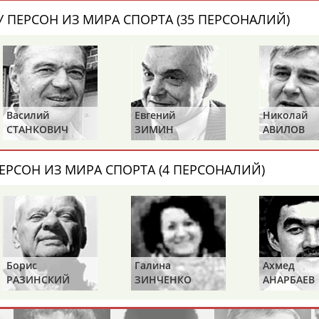
Каримжан
Аделя
Андрей
 ПЕРСОН ИЗ МИРА СПОРТА (35 ПЕРСОНАЛИЙ)
АБДРАХМАНОВ
АБДРАХМАНОВА
АБДУВАЛИЕВ
Абдула
Магомед
Назир
Василий
Евгений
Николай
АБДУЛЖАЛИЛОВ
АБДУЛКАГИРОВ
АБДУЛЛАЕВ
СТАНКОВИЧ
ЗИМИН
АВИЛОВ
естном спортсмене, тренере, специалисте или исправит
ЕРСОН ИЗ МИРА СПОРТА (4 ПЕРСОНАЛИЙ)
х героев! Герои спорта - это одни из главных патриотов
Борис
Галина
Ахмед
Рустам
Магомед
Нурлан
РАЗИНСКИЙ
ЗИНЧЕНКО
АНАРБАЕВ
АБДУРАШИДОВ
АБДУСАЛАМОВ
АБДЫКАЛЫКОВ