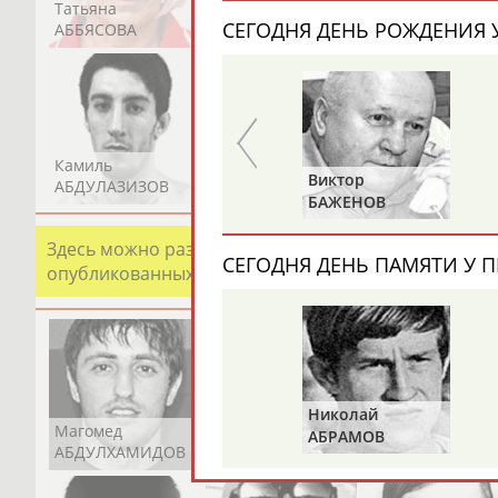
Татьяна
Акжана
Артур
СЕГОДНЯ ДЕНЬ РОЖДЕНИЯ У
АББЯСОВА
АБДИКАРИМОВА
АБДРАХМАНОВ
Камиль
Загалав
Камалудин
Анатолий
Виктор
АБДУЛАЗИЗОВ
АБДУЛБЕКОВ
АБДУЛДАУДОВ
ЦАРИК
БАЖЕНОВ
Здесь можно разместить информацию о хорошо изв
СЕГОДНЯ ДЕНЬ ПАМЯТИ У П
опубликованных записях. Страна должна знать свои
Николай
Магомед
Шамиль
Адлан
АБРАМОВ
АБДУЛХАМИДОВ
АБДУРАХМАНОВ
АБДУРАШИДОВ