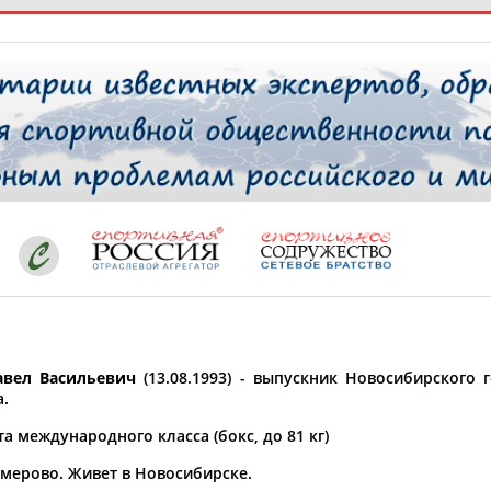
РЕСУРСНАЯ ПЛОЩАДКА
ТАБЛО АК
 специалисты
ставляет регион*
 выбран
вел Васильевич
(13.08.1993) - выпускник Новосибирского 
* для действующих спортсменов
то рождения
а.
 выбран
а международного класса (бокс, до 81 кг)
ион проживания
емерово. Живет в Новосибирске.
 выбран