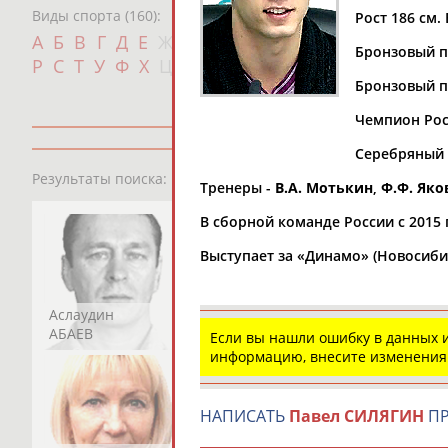
Виды спорта (160):
Рост 186 см. 
Дат
А
Б
В
Г
Д
Е
Ж
З
И
К
Л
М
Н
О
П
Бронзовый п
с
Р
С
Т
У
Ф
Х
Ц
Ч
Ш
Щ
Э
Ю
Я
Бронзовый пр
Чемпион Росс
Серебряный (
13181
персон
Результаты поиска:
Тренеры -
В.А. Мотькин
,
Ф.Ф. Яко
В сборной команде России с 2015 
Выступает за «Динамо» (Новосиби
Аслаудин
Елена
Мария
АБАЕВ
АБАИМОВА
АБАКУМОВА
Если вы нашли ошибку в данных
информацию, внесите изменения
НАПИСАТЬ
Павел СИЛЯГИН
ПР