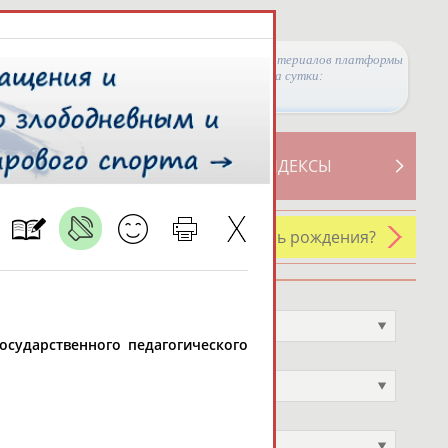
Просмотры материалов платформы
за сутки:
ТИВНОСТИ
СВОДНЫЕ ИНДЕКСЫ
У кого сегодня день рождения?
Профессия
Не выбран
государственного педагогического
Спортивное звание
Не выбран
Учёное звание
Не выбран