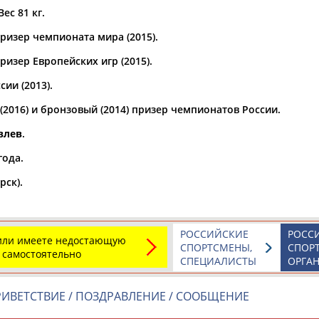
Вес 81 кг.
а рождения
ризер чемпионата мира (2015).
по
чч
мм
год
чч
мм
год
изер Европейских игр (2015).
ии (2013).
2016) и бронзовый (2014) призер чемпионатов России.
влев
.
года.
рск).
Юлия
Дмитрий
Тамилла
РОССИЙСКИЕ
РОСС
АБАЛАКИНА
АБАРЕНОВ
АБАСОВА
 или имеете недостающую
СПОРТСМЕНЫ,
СПОР
 самостоятельно
СПЕЦИАЛИСТЫ
ОРГА
ИВЕТСТВИЕ / ПОЗДРАВЛЕНИЕ / СООБЩЕНИЕ