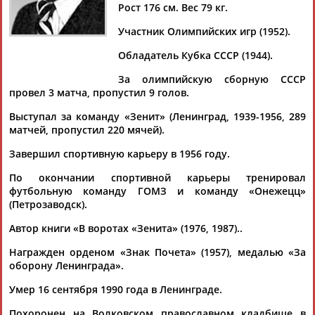
Дмитрий
Тамилла
Рамазан
Ростом
Рост 176 см. Вес 79 кг.
АБАРЕНОВ
АБАСОВА
АБАЧАРАЕВ
АБАШИДЗЕ
Участник Олимпийских игр (1952).
Обладатель Кубка СССР (1944).
За олимпийскую сборную СССР
Флюра
Татьяна
Акжана
Артур
провел 3 матча, пропустил 9 голов.
АББАТЕ-
АББЯСОВА
АБДИКАРИМОВА
АБДРАХМАНОВ
БУЛАТОВА
Выступал за команду «Зенит» (Ленинград, 1939-1956, 289
матчей, пропустил 220 мячей).
Завершил спортивную карьеру в 1956 году.
По окончании спортивной карьеры тренировал
футбольную команду ГОМЗ и команду «Онежецц»
(Петрозаводск).
Автор книги «В воротах «Зенита» (1976, 1987)..
Награжден орденом «Знак Почета» (1957), медалью «За
оборону Ленинграда».
Умер 16 сентября 1990 года в Ленинграде.
Похоронен на Волковском православном кладбище в