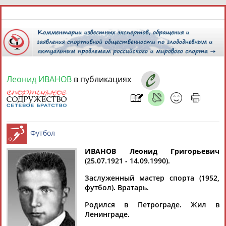
9 августа 2026 года,
07:30
СПОРТСМЕНЫ, ТРЕНЕРЫ И СПЕЦИАЛИСТЫ
Леонид ИВАНОВ
в публикациях
13181
персон
Расширенный поиск
Найдено:
ИВАНОВ Леонид Григорьевич
(25.07.1921 - 14.09.1990).
Аслаудин
Елена
Мария
Юлия
Футбол
АБАЕВ
АБАИМОВА
АБАКУМОВА
АБАЛАКИНА
Заслуженный мастер спорта (1952,
футбол). Вратарь.
Родился в Петрограде. Жил в
Ленинграде.