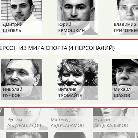
Каримжан
Аделя
Андрей
АБДРАХМАНОВ
АБДРАХМАНОВА
АБДУВАЛИЕВ
Юрий
Владимир
Антон
ЕРМОШКИН
ГРИГОРЬЕВ
ГОГОЛЕВ
Абдула
Магомед
Назир
ЕРСОН ИЗ МИРА СПОРТА (4 ПЕРСОНАЛИЙ)
АБДУЛЖАЛИЛОВ
АБДУЛКАГИРОВ
АБДУЛЛАЕВ
естном спортсмене, тренере, специалисте или исправит
х героев! Герои спорта - это одни из главных патриотов
Николай
Виталия
Михаил
ПУЧКОВ
ТУОМАЙТЕ
ШАХОВ
Рустам
Магомед
Нурлан
АБДУРАШИДОВ
АБДУСАЛАМОВ
АБДЫКАЛЫКОВ