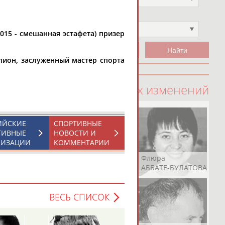
Чемпион
Не выбран
2015 - смешанная эстафета) призер
пион, заслуженный мастер спорта
100 последних изменений
ИЙСКИЕ
СПОРТИВНЫЕ
ТИВНЫЕ
НОВОСТИ И
НИЗАЦИИ
КОММЕНТАРИИ
Рамазан
Ростом
Флюра
АБАЧАРАЕВ
АБАШИДЗЕ
АББАТЕ-БУЛАТОВА
ВЕСЬ СПИСОК