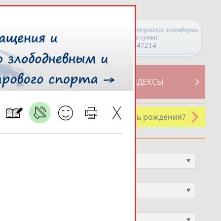
Просмотры материалов платформы
за сутки:
47214
ТИВНОСТИ
СВОДНЫЕ ИНДЕКСЫ
У кого сегодня день рождения?
Профессия
Не выбран
Спортивное звание
Не выбран
Учёное звание
Не выбран