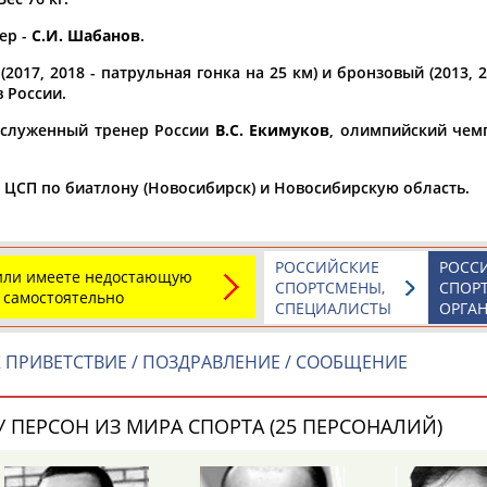
ер -
С.И. Шабанов
.
а рождения
по
чч
мм
год
чч
мм
год
2017, 2018 - патрульная гонка на 25 км) и бронзовый (2013, 
 России.
аслуженный тренер России
В.С. Екимуков
, олимпийский чем
а ЦСП по биатлону (Новосибирск) и Новосибирскую область.
РОССИЙСКИЕ
РОСС
 или имеете недостающую
СПОРТСМЕНЫ,
СПОР
 самостоятельно
СПЕЦИАЛИСТЫ
ОРГА
Юлия
Дмитрий
Тамилла
К
ПРИВЕТСТВИЕ / ПОЗДРАВЛЕНИЕ / СООБЩЕНИЕ
АБАЛАКИНА
АБАРЕНОВ
АБАСОВА
 ПЕРСОН ИЗ МИРА СПОРТА (25 ПЕРСОНАЛИЙ)