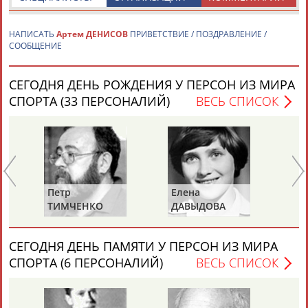
подготовки к ОИ-2018
...Ан, Семен Елистратов, Денис Айрапетян, Павел Ситников,
Артем
Козлов, Александр Шульгинов, Владимир Григорьев и
НАПИСАТЬ
Артем ДЕНИСОВ
ПРИВЕТСТВИЕ / ПОЗДРАВЛЕНИЕ /
Артем
...
СООБЩЕНИЕ
(Проект:
Информационное агентство СТАДИОН
)
14.08.2017
СЕГОДНЯ ДЕНЬ РОЖДЕНИЯ У ПЕРСОН ИЗ МИРА
Мужская сборная России по шорт-треку завоевала серебро
Универсиады в эстафете
СПОРТА (33 ПЕРСОНАЛИЙ)
ВЕСЬ СПИСОК
...Серебряные медали в составе российской команды
завоевали
Артем
Денисов
, Александр Коваль, Андрей
Михасев, Кирилл Шашин...
(Проект:
Информационное агентство СТАДИОН
)
07.02.2017
Умные люди выстраивают в шорт-треке другую тактику,
Петр
Елена
Та
отходя от формулы "сижу-ускоряюсь"
ТИМЧЕНКО
ДАВЫДОВА
Д
...которому дистанция 500 метров дается тяжеловато. -
(С
Артем
Козлов стал настоящим сюрпризом стартовых
ХА
этаповКубка... ...мира. Могу сказать, что и он, и Денис
СЕГОДНЯ ДЕНЬ ПАМЯТИ У ПЕРСОН ИЗ МИРА
Айрапетян, и
Артем
Денисов
прогрессируют. Но в Сочи из
этой компании молодых...
СПОРТА (6 ПЕРСОНАЛИЙ)
ВЕСЬ СПИСОК
(Проект:
Информационное агентство СТАДИОН
)
21.01.2016
СКР назвал состав российской сборной по шорт-треку на