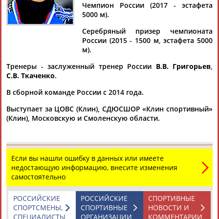
ДЕНИСОВ
Чемпион России (2017 - эстафета
5000 м).
Серебряный призер чемпионата
Ваш запрос: "Артем ДЕНИСОВ"
России (2015 - 1500 м, эстафета 5000
м).
Документы 1-6 из 6 найденных уникальных документов
Тренеры - заслуженный тренер России
В.В. Григорьев
,
Российские шорт-трекисты завоевали серебро в эстафете на
С.В. Ткаченко
.
5000 м на Универсиаде
...проходит в Красноярске. Российскую команду
В сборной команде России с 2014 года.
представляли
Артем
Денисов
, Даниил Ейбог, Константин
Выступает за ЦОВС (Клин), СДЮСШОР «Клин спортивный»
Ивлиев и Сергей...
(Клин), Московскую и Смоленскую области.
(Проект:
Информационное агентство СТАДИОН
)
06.03.2019
Просвирнова вошла в состав сборной России по шорт-треку
на Универсиаду в Красноярске
Если вы нашли ошибку в данных или имеете
...сборной России по шорт-треку на Универсиаду также
недостающую информацию, внесите изменения
вошли
Артем
Денисов
,
Артем
Деркач, Даниил Ейбог,
самостоятельно
Константин Ивлиев,...
(Проект:
Информационное агентство СТАДИОН
)
01.02.2019
РОССИЙСКИЕ
РОССИЙСКИЕ
СПОРТИВНЫЕ
СПОРТСМЕНЫ,
СПОРТИВНЫЕ
НОВОСТИ И
Названы составы сборных России по шорт-треку для
СПЕЦИАЛИСТЫ
ОРГАНИЗАЦИИ
КОММЕНТАРИИ