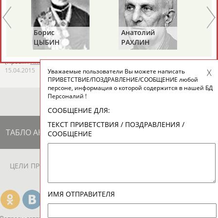
сезон-2015/16
...Оборина. Команда B (молодежная), мужчины: Тимур
Захаров,
Артем
Деркач, Александр Коваль,
Артем
Козлов,
Борис
Анатолий
Ал
Денис Айрапетян,... ...Денис Айрапетян, Александр
ЦЫБИН
РАХЛИН
ЯГ
Шульгинов, Даниил Ейбог,
Артем
Денисов
. Команда B,
женщины: Екатерина Ефременкова, Юлия...
(Проект:
Информационное агентство СТАДИОН
)
15.04.2015
Уважаемые пользователи Вы можете написать
ПРИВЕТСТВИЕ/ПОЗДРАВЛЕНИЕ/СООБЩЕНИЕ любой
персоне, информация о которой содержится в нашей БД
Персоналий !
СООБЩЕНИЕ ДЛЯ:
ТЕКСТ ПРИВЕТСТВИЯ / ПОЗДРАВЛЕНИЯ /
ТАБЛО АКТИВНОСТИ
СООБЩЕНИЕ
ЦЕЛИ ПРОЕКТА
КОНТАКТЫ
НАШИ КНОПКИ
РЕКЛАМА
ИМЯ ОТПРАВИТЕЛЯ