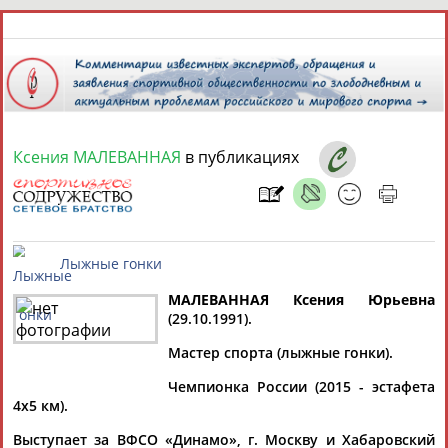
Ксения МАЛЕВАННАЯ
в публикациях
8 августа 2026 года,
16:15
СПОРТСМЕНЫ, ТРЕНЕРЫ И СПЕЦИАЛИСТЫ
13181
персон
Расширенный поиск
Найдено:
МАЛЕВАННАЯ Ксения Юрьевна
(29.10.1991).
Лыжные гонки
Мастер спорта (лыжные гонки).
Аслаудин
Чемпионка России (2015 - эстафета
Елена
Мария
Юлия
АБАЕВ
4х5 км).
АБАИМОВА
АБАКУМОВА
АБАЛАКИНА
Выступает за ВФСО «Динамо», г. Москву и Хабаровский