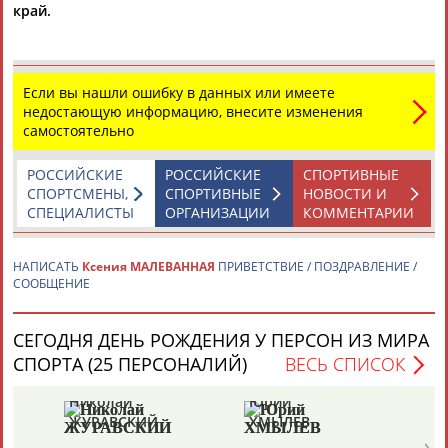
край.
Дмитрий
Тамилла
Ростом
АБАРЕНОВ
АБАСОВА
АБАШИДЗЕ
Рамазан
Если вы нашли ошибку в данных или имеете
АБАЧАРАЕВ
недостающую информацию, внесите изменения
самостоятельно
Акжана
РОССИЙСКИЕ
РОССИЙСКИЕ
СПОРТИВНЫЕ
Флюра
Татьяна
АБДИКАРИМОВА
СПОРТСМЕНЫ,
СПОРТИВНЫЕ
НОВОСТИ И
АББАТЕ-
АББЯСОВА
Артур
СПЕЦИАЛИСТЫ
ОРГАНИЗАЦИИ
КОММЕНТАРИИ
БУЛАТОВА
АБДРАХМАНОВ
НАПИСАТЬ
Ксения МАЛЕВАННАЯ
ПРИВЕТСТВИЕ / ПОЗДРАВЛЕНИЕ /
СООБЩЕНИЕ
СЕГОДНЯ ДЕНЬ РОЖДЕНИЯ У ПЕРСОН ИЗ МИРА
СПОРТА (25 ПЕРСОНАЛИЙ)
ВЕСЬ СПИСОК
Николай
Юрий
ЖУРАВСКИЙ
ХМЫЛЕВ