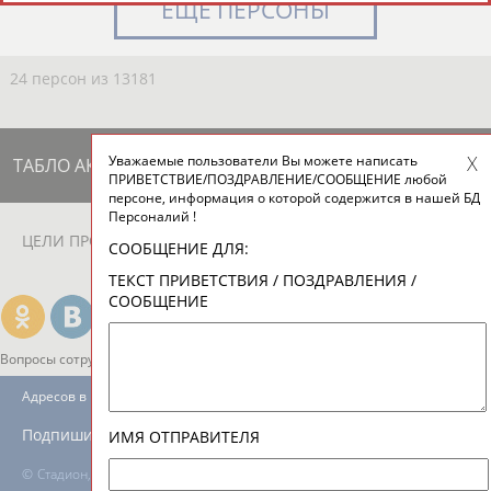
ЕЩЁ ПЕРСОНЫ
24 персон из 13181
Уважаемые пользователи Вы можете написать
ТАБЛО АКТИВНОСТИ
ПРИВЕТСТВИЕ/ПОЗДРАВЛЕНИЕ/СООБЩЕНИЕ любой
персоне, информация о которой содержится в нашей БД
Персоналий !
ЦЕЛИ ПРОЕКТА
КОНТАКТЫ
НАШИ КНОПКИ
РЕКЛАМА
СООБЩЕНИЕ ДЛЯ:
ТЕКСТ ПРИВЕТСТВИЯ / ПОЗДРАВЛЕНИЯ /
СООБЩЕНИЕ
Вопросы сотрудничества и совместной деятельности
inform@infosport.ru
Адресов в новостной рассылке: 996
Подпишись
ИМЯ ОТПРАВИТЕЛЯ
©
Стадион, 1998-2026