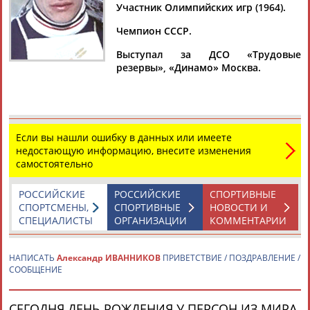
Участник Олимпийских игр (1964).
Чемпион СССР.
Выступал за ДСО «Трудовые
Дмитрий
Тамилла
Рамазан
Ростом
резервы», «Динамо» Москва.
АБАРЕНОВ
АБАСОВА
АБАЧАРАЕВ
АБАШИДЗЕ
Если вы нашли ошибку в данных или имеете
Флюра
Татьяна
Акжана
Артур
недостающую информацию, внесите изменения
АББАТЕ-
АББЯСОВА
АБДИКАРИМОВА
АБДРАХМАНОВ
самостоятельно
БУЛАТОВА
РОССИЙСКИЕ
РОССИЙСКИЕ
СПОРТИВНЫЕ
СПОРТСМЕНЫ,
СПОРТИВНЫЕ
НОВОСТИ И
СПЕЦИАЛИСТЫ
ОРГАНИЗАЦИИ
КОММЕНТАРИИ
НАПИСАТЬ
Александр ИВАННИКОВ
ПРИВЕТСТВИЕ / ПОЗДРАВЛЕНИЕ /
СООБЩЕНИЕ
СЕГОДНЯ ДЕНЬ РОЖДЕНИЯ У ПЕРСОН ИЗ МИРА