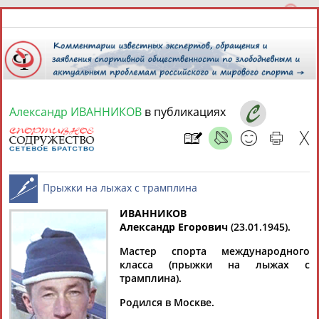
Александр ИВАННИКОВ
в публикациях
8 августа 2026 года,
14:03
СПОРТСМЕНЫ, ТРЕНЕРЫ И СПЕЦИАЛИСТЫ
13181
персон
Расширенный поиск
Найдено:
ИВАННИКОВ
Александр Егорович
(23.01.1945).
Прыжки на лыжах с трамплина
Мастер спорта международного
класса (прыжки на лыжах с
трамплина).
Аслаудин
Елена
Мария
Юлия
Родился в Москве.
АБАЕВ
АБАИМОВА
АБАКУМОВА
АБАЛАКИНА