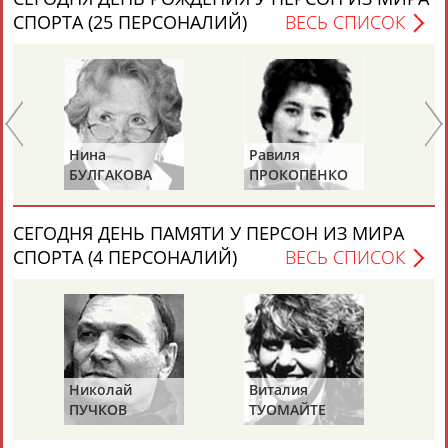
СПОРТА (25 ПЕРСОНАЛИЙ)
ВЕСЬ СПИСОК
Каримжан
Аделя
Андрей
Герман
Нина
Равиля
Ни
АБДРАХМАНОВ
АБДРАХМАНОВА
АБДУВАЛИЕВ
АБДУЛАЕВ
БУЛГАКОВА
ПРОКОПЕНКО
Ж
(САЛИМОВА)
СЕГОДНЯ ДЕНЬ ПАМЯТИ У ПЕРСОН ИЗ МИРА
СПОРТА (4 ПЕРСОНАЛИЙ)
ВЕСЬ СПИСОК
Рамазан
Тагир
Камиль
Загалав
АБДУЛАЕВ
АБДУЛАЕВ
АБДУЛАЗИЗОВ
АБДУЛБЕКОВ
Камалудин
Абдула
Магомед
Назир
Николай
Виталия
Ми
АБДУЛДАУДОВ
АБДУЛЖАЛИЛОВ
АБДУЛКАГИРОВ
АБДУЛЛАЕВ
ПУЧКОВ
ТУОМАЙТЕ
Ш