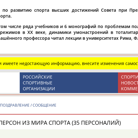
Спортсмены, тренеры и специалисты
Виды спорта (160):
 по развитию спорта высших достижений Совета при Пре
А
Б
В
Г
Д
Е
Ж
З
И
К
Л
М
Н
О
П
Р
С
орта.
Т
У
Ф
Х
Ц
Ч
Ш
Щ
Э
Ю
Я
 том числе ряда учебников и 6 монографий по проблемам пол
Представляет регион*
х режимов в XX веке, динамики умонастроений в тоталит
глашённого профессора читал лекции в университетах Рима, 
* для действующих спортсменов
Место рождения
Регион проживания
ли имеете недостающую информацию, внесите изменения самос
Дата рождения
РОССИЙСКИЕ
СПОРТ
с
СПОРТИВНЫЕ
НОВОС
ОРГАНИЗАЦИИ
КОММЕ
по
 ПОЗДРАВЛЕНИЕ / СООБЩЕНИЕ
Профессия
Спортивное звание
ПЕРСОН ИЗ МИРА СПОРТА (35 ПЕРСОНАЛИЙ)
Учёное звание