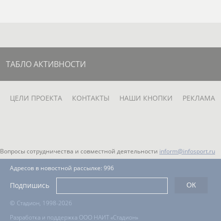
р
Любовь
Евгений
Кири
Екатерина
КУРЫЛЕВА
СИВОЖЕЛЕЗ
СКАЧ
ШАРМИНА
(МАРТЫНОВА)
ТАБЛО АКТИВНОСТИ
Магомед
Мария
Олег
Паве
ИНА
КУРБАНАЛИЕВ
ШЕГУРОВА
ТАЛЬСКИЙ
ЦЕЛИ ПРОЕКТА
КОНТАКТЫ
НАШИ КНОПКИ
РЕКЛАМА
ГУБА
Вопросы сотрудничества и совместной деятельности
inform@infosport.ru
Алексей
Кристина
Георгий
Адресов в новостной рассылке: 996
Анна
РТИЩЕВ
ЯСИНСКАЯ
ТАНДЕЛОВ
МИХА
Подпишись
)
©
Стадион, 1998-2026
Разработка и поддержка ООО НАИТ «Стадион»