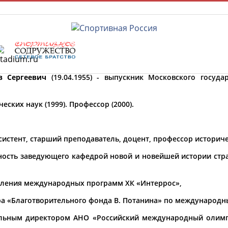
в Сергеевич
(19.04.1955) - выпускник Московского госуда
Главная »
Спортсмены, тренеры и специалисты
еских наук (1999). Профессор (2000).
У кого сегодня день рождения?
ссистент, старший преподаватель, доцент, профессор историч
жность заведующего кафедрой новой и новейшей истории стр
ФИО
авления международных программ ХК «Интеррос»,
Просмотры
материалов
Олимпийские виды спорта
ра «Благотворительного фонда В. Потанина» по международн
платформы за
сутки:
альным директором АНО «Российский международный олимпий