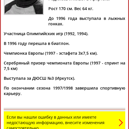
Рост 170 см. Вес 64 кг.
До 1996 года выступала в лыжных
гонках.
Дмитрий
Тамилла
Рамазан
Ростом
АБАРЕНОВ
АБАСОВА
АБАЧАРАЕВ
АБАШИДЗЕ
Участница Олимпийских игр (1992, 1994).
В 1996 году перешла в биатлон.
Чемпионка Европы (1997 - эстафета 3х7,5 км).
Флюра
Татьяна
Акжана
Артур
Серебряный призер чемпионата Европы (1997 - спринт на
АББАТЕ-
АББЯСОВА
АБДИКАРИМОВА
АБДРАХМАНОВ
7,5 км)
БУЛАТОВА
Выступала за ДЮСШ №3 (Иркутск).
По окончании сезона 1997/1998 завершила спортивную
карьеру.
Если вы нашли ошибку в данных или имеете
недостающую информацию, внесите изменения
самостоятельно