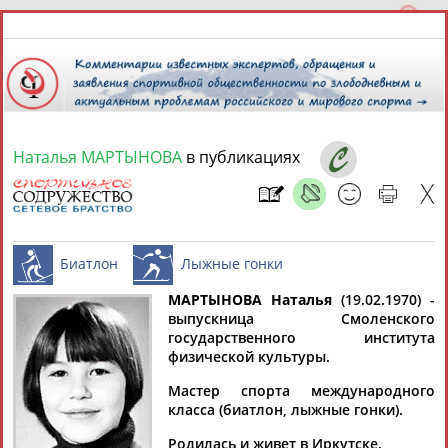
Наталья МАРТЫНОВА
в публикациях
9 августа 2026 года,
19:37
СПОРТСМЕНЫ, ТРЕНЕРЫ И СПЕЦИАЛИСТЫ
13181
персон
Расширенный поиск
Найдено:
МАРТЫНОВА Наталья
(19.02.1970) -
выпускница Смоленского
государственного института
Биатлон
Лыжные гонки
физической культуры.
Мастер спорта международного
класса (биатлон, лыжные гонки).
Аслаудин
Елена
Мария
Юлия
АБАЕВ
АБАИМОВА
АБАКУМОВА
АБАЛАКИНА
Родилась и живет в Иркутске.