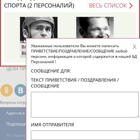
ЕЩЁ ПЕРСОНЫ
СПОРТА (2 ПЕРСОНАЛИЙ)
ВЕСЬ СПИСОК
24 персон из 13181
Уважаемые пользователи Вы можете написать
Владимир
Володар
ТАБЛО АКТИВНОСТИ
ПРИВЕТСТВИЕ/ПОЗДРАВЛЕНИЕ/СООБЩЕНИЕ любой
ВИКУЛОВ
ЗВЕЗДКИН
персоне, информация о которой содержится в нашей БД
Персоналий !
ЦЕЛИ ПРОЕКТА
КОНТАКТЫ
НАШИ КНОПКИ
РЕКЛАМА
СООБЩЕНИЕ ДЛЯ:
ТЕКСТ ПРИВЕТСТВИЯ / ПОЗДРАВЛЕНИЯ /
СООБЩЕНИЕ
Вопросы сотрудничества и совместной деятельности
inform@infosport.ru
Адресов в новостной рассылке: 997
Подпишись
ИМЯ ОТПРАВИТЕЛЯ
©
Стадион, 1998-2026