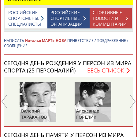
РОССИЙСКИЕ
РОССИЙСКИЕ
СПОРТИВНЫЕ
СПОРТСМЕНЫ,
СПОРТИВНЫЕ
НОВОСТИ И
СПЕЦИАЛИСТЫ
ОРГАНИЗАЦИИ
КОММЕНТАРИИ
НАПИСАТЬ
Наталья МАРТЫНОВА
ПРИВЕТСТВИЕ / ПОЗДРАВЛЕНИЕ /
Каримжан
Аделя
Андрей
Герман
СООБЩЕНИЕ
АБДРАХМАНОВ
АБДРАХМАНОВА
АБДУВАЛИЕВ
АБДУЛАЕВ
СЕГОДНЯ ДЕНЬ РОЖДЕНИЯ У ПЕРСОН ИЗ МИРА
СПОРТА (25 ПЕРСОНАЛИЙ)
ВЕСЬ СПИСОК
Рамазан
Тагир
Камиль
Загалав
АБДУЛАЕВ
АБДУЛАЕВ
АБДУЛАЗИЗОВ
АБДУЛБЕКОВ
Валерий
Александр
Зу
Камалудин
Абдула
Магомед
Назир
ТАРАКАНОВ
ГОРЕЛИК
СА
АБДУЛДАУДОВ
АБДУЛЖАЛИЛОВ
АБДУЛКАГИРОВ
АБДУЛЛАЕВ
СЕГОДНЯ ДЕНЬ ПАМЯТИ У ПЕРСОН ИЗ МИРА