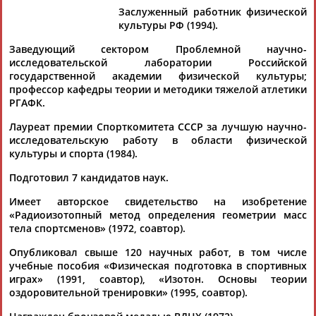
Заслуженный работник физической
культуры РФ (1994).
Заведующий сектором Проблемной научно-
исследовательской лаборатории Российской
Дмитрий
Тамилла
Рамазан
Ростом
государственной академии физической культуры;
АБАРЕНОВ
АБАСОВА
АБАЧАРАЕВ
АБАШИДЗЕ
профессор кафедры теории и методики тяжелой атлетики
РГАФК.
Лауреат премии Спорткомитета СССР за лучшую научно-
исследовательскую работу в области физической
Флюра
Татьяна
Акжана
Артур
культуры и спорта (1984).
АББАТЕ-
АББЯСОВА
АБДИКАРИМОВА
АБДРАХМАНОВ
БУЛАТОВА
Подготовил 7 кандидатов наук.
Имеет авторское свидетельство на изобретение
«Радиоизотопный метод определения геометрии масс
тела спортсменов» (1972, соавтор).
Опубликовал свыше 120 научных работ, в том числе
учебные пособия «Физическая подготовка в спортивных
играх» (1991, соавтор), «Изотон. Основы теории
оздоровительной тренировки» (1995, соавтор).