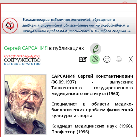
Сергей САРСАНИЯ
в публикациях
6 августа 2026 года,
13:33
СПОРТСМЕНЫ, ТРЕНЕРЫ И СПЕЦИАЛИСТЫ
САРСАНИЯ Сергей Константинович
(06.09.1937) - выпускник
Ташкентского государственного
13181
персон
Расширенный поиск
Найдено:
медицинского института (1960).
Специалист в области медико-
биологических проблем физической
культуры и спорта.
Кандидат медицинских наук (1966).
Аслаудин
Елена
Мария
Юлия
Профессор (1996).
АБАЕВ
АБАИМОВА
АБАКУМОВА
АБАЛАКИНА