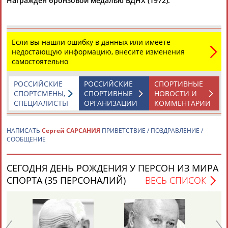
Награжден бронзовой медалью ВДНХ (1972).
Если вы нашли ошибку в данных или имеете
недостающую информацию, внесите изменения
самостоятельно
Каримжан
Аделя
Андрей
Герман
АБДРАХМАНОВ
АБДРАХМАНОВА
АБДУВАЛИЕВ
АБДУЛАЕВ
РОССИЙСКИЕ
РОССИЙСКИЕ
СПОРТИВНЫЕ
СПОРТСМЕНЫ,
СПОРТИВНЫЕ
НОВОСТИ И
СПЕЦИАЛИСТЫ
ОРГАНИЗАЦИИ
КОММЕНТАРИИ
НАПИСАТЬ
Сергей САРСАНИЯ
ПРИВЕТСТВИЕ / ПОЗДРАВЛЕНИЕ /
Рамазан
Тагир
Камиль
Загалав
СООБЩЕНИЕ
АБДУЛАЕВ
АБДУЛАЕВ
АБДУЛАЗИЗОВ
АБДУЛБЕКОВ
СЕГОДНЯ ДЕНЬ РОЖДЕНИЯ У ПЕРСОН ИЗ МИРА
СПОРТА (35 ПЕРСОНАЛИЙ)
ВЕСЬ СПИСОК
Камалудин
Абдула
Магомед
Назир
АБДУЛДАУДОВ
АБДУЛЖАЛИЛОВ
АБДУЛКАГИРОВ
АБДУЛЛАЕВ