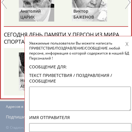
ЕЩЁ ПЕРСОНЫ
Анатолий
Виктор
Ва
ЦАРИК
БАЖЕНОВ
С
24 персон из 13181
СЕГОДНЯ ДЕНЬ ПАМЯТИ У ПЕРСОН ИЗ МИРА
СПОРТА (4 ПЕРСОНАЛИЙ)
ВЕСЬ СПИСОК
Уважаемые пользователи Вы можете написать
ТАБЛО АКТИВНОСТИ
ПРИВЕТСТВИЕ/ПОЗДРАВЛЕНИЕ/СООБЩЕНИЕ любой
персоне, информация о которой содержится в нашей БД
Персоналий !
ЦЕЛИ ПРОЕКТА
КОНТАКТЫ
НАШИ КНОПКИ
РЕКЛАМА
СООБЩЕНИЕ ДЛЯ:
ТЕКСТ ПРИВЕТСТВИЯ / ПОЗДРАВЛЕНИЯ /
Николай
Борис
Га
СООБЩЕНИЕ
АБРАМОВ
РАЗИНСКИЙ
З
Вопросы сотрудничества и совместной деятельности
inform@infosport.ru
Адресов в новостной рассылке: 996
Подпишись
ИМЯ ОТПРАВИТЕЛЯ
©
Стадион, 1998-2026