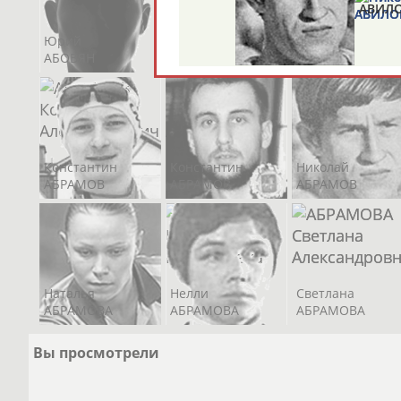
АВИЛ
Юрий
Никита
Виктор
АБОВЯН
АБОЗОВИК
АБОИМОВ
Бесла
Дмитрий
МАХО
ГАБРИИЛОВ
Константин
Константин
Николай
АБРАМОВ
АБРАМОВ
АБРАМОВ
Кирил
Екатерина
СКАЧК
Наталья
Нелли
Светлана
ШАРМИНА
АБРАМОВА
АБРАМОВА
АБРАМОВА
(МАРТЫНОВА)
Вы просмотрели