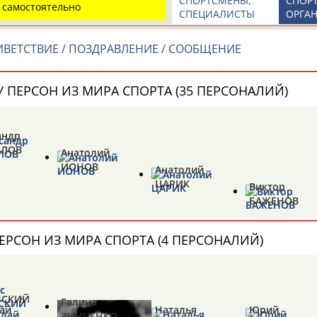
СПОРТСМЕНЫ,
СПОР
 самостоятельно
СПЕЦИАЛИСТЫ
ОРГА
ВЕТСТВИЕ / ПОЗДРАВЛЕНИЕ / СООБЩЕНИЕ
Абдула
Магомед
Назир
 ПЕРСОН ИЗ МИРА СПОРТА (35 ПЕРСОНАЛИЙ)
АБДУЛЖАЛИЛОВ
АБДУЛКАГИРОВ
АБДУЛЛАЕВ
естном спортсмене, тренере, специалисте или исправит
андр
х героев! Герои спорта - это одни из главных патриотов
АЛОВ
Анатолий
ИОНОВ
Анатолий
ЦАРИК
Виктор
БАЖЕНОВ
ЕРСОН ИЗ МИРА СПОРТА (4 ПЕРСОНАЛИЙ)
Рустам
Магомед
Нурлан
АБДУРАШИДОВ
АБДУСАЛАМОВ
АБДЫКАЛЫКОВ
НСКИЙ
Галина
ай
Анатолий
Наталья
Юрий
ЗИНЧЕНКО