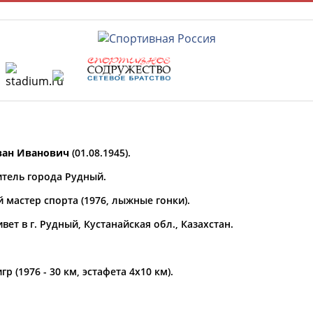
РЕСУРСНАЯ ПЛОЩАДКА
ТАБЛО АК
ан Иванович
(01.08.1945).
 специалисты
тель города Рудный.
 мастер спорта (1976, лыжные гонки).
ставляет регион*
вет в г. Рудный, Кустанайская обл., Казахстан.
* для действующих спортсменов
то рождения
(1976 - 30 км, эстафета 4x10 км).
ион проживания
а рождения