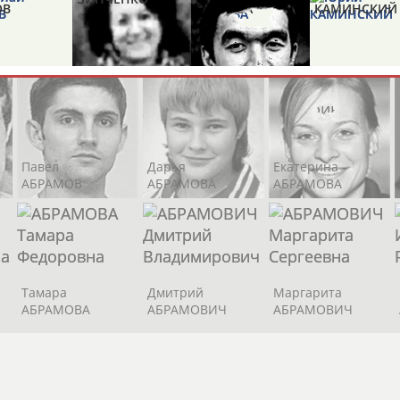
ОВ
БЫКОВ
ПЕТРОВА
КАМИНСКИЙ
Элизабет
Захария
Александр
АБРААМЯН
АБРАМАШВИЛИ
АБРАМОВ
Ахмед
АНАРБАЕВ
н
Светлана
Александр
Любовь
В
КАЙКАН
БАХТИН
КУРЫЛЕВА
Павел
Дарья
Екатерина
АБРАМОВ
АБРАМОВА
АБРАМОВА
л
Рустам
Наталья
Лилия
ОВ
ШЕВОЦУКОВ
ЭРДЫНИЕВА
ЛОТФУЛЛИН
Тамара
Дмитрий
Маргарита
АБРАМОВА
АБРАМОВИЧ
АБРАМОВИЧ
Роман
Арина