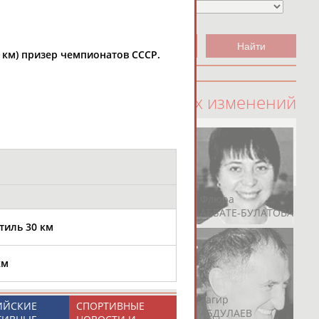
 50 км) призер чемпионатов СССР.
100 последних изменений
Рамазан
Ростом
Флюра
АБАЧАРАЕВ
АБАШИДЗЕ
АББАТЕ-БУЛАТОВА
тиль 30 км
км
Герман
Рамазан
Тагир
ИЙСКИЕ
СПОРТИВНЫЕ
АБДУЛАЕВ
АБДУЛАЕВ
АБДУЛАЕВ