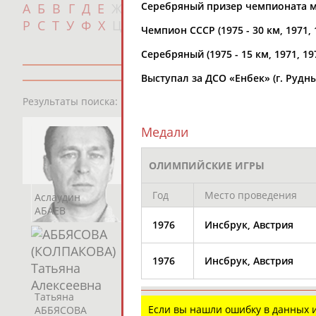
Серебряный призер чемпионата мир
А
Б
В
Г
Д
Е
Ж
З
И
К
Л
М
Н
О
П
с
Р
С
Т
У
Ф
Х
Ц
Ч
Ш
Щ
Э
Ю
Я
Чемпион СССР (1975 - 30 км, 1971, 19
Серебряный (1975 - 15 км, 1971, 19
Выступал за ДСО «Енбек» (г. Рудны
13181
персон
Результаты поиска:
Медали
ОЛИМПИЙСКИЕ ИГРЫ
Год
Место проведения
Аслаудин
Елена
Мария
АБАЕВ
АБАИМОВА
АБАКУМОВА
1976
Инсбрук, Австрия
1976
Инсбрук, Австрия
Татьяна
Акжана
Артур
Если вы нашли ошибку в данных
АББЯСОВА
АБДИКАРИМОВА
АБДРАХМАНОВ