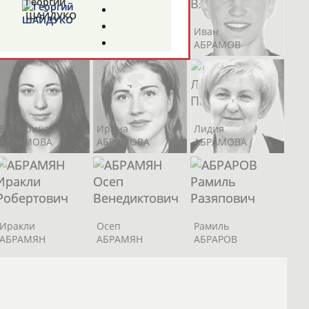
Георгий
ШАЙДУКО
Андрей
Валерий
Иван
АБРАМОВ
АБРАМОВ
АБРАМОВ
Евгений
СИВОЖЕЛЕЗ
Екатерина
Ирина
Лидия
АБРАМОВА
АБРАМОВА
АБРАМОВА
Магомед
А
КУРБАНАЛИЕВ
Иракли
Осеп
Рамиль
АБРАМЯН
АБРАМЯН
АБРАРОВ