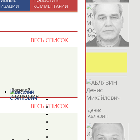
ТИВНЫЕ
НОВОСТИ И
НИЗАЦИИ
КОММЕНТАРИИ
Аслан
Эмиль
Мусан
ВЕСЬ СПИСОК
АБДУЛЛИН
АБДУЛЛИН
АБДУЛ-
МУСЛИМОВ
ь какую-либо ошибку в уже
 своей страны!
Василий
СТАНКОВИЧ
ВЕСЬ СПИСОК
Эдуард
Уулу Азамат
Денис
АБЗАЛИМОВ
АБИБИЛЛА
АБЛЯЗИН