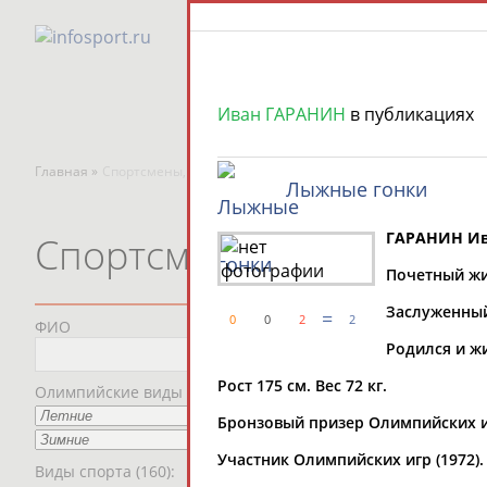
Иван ГАРАНИН
в публикациях
Главная »
Спортсмены, тренеры и специалисты
Лыжные гонки
ГАРАНИН Ив
Спортсмены, тренеры и
Почетный жи
Заслуженный
=
0
0
2
2
ФИО
Пред
Родился и жи
Мес
Рост 175 см. Вес 72 кг.
Олимпийские виды спорта
Бронзовый призер Олимпийских игр 
Рег
Участник Олимпийских игр (1972).
Виды спорта (160):
Дат