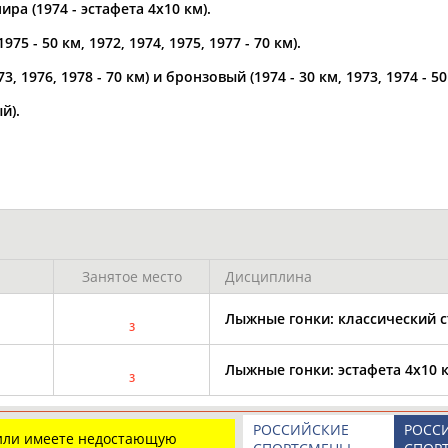
а (1974 - эстафета 4x10 км).
по
75 - 50 км, 1972, 1974, 1975, 1977 - 70 км).
73, 1976, 1978 - 70 км) и бронзовый (1974 - 30 км, 1973, 1974 -
й).
Занятое место
Дисциплина
Юлия
Дмитрий
Тамилла
АБАЛАКИНА
АБАРЕНОВ
АБАСОВА
Лыжные гонки: классический с
3
Лыжные гонки: эстафета 4х10 
3
Каримжан
Аделя
Андрей
РОССИЙСКИЕ
РОСС
 или имеете недостающую
АБДРАХМАНОВ
АБДРАХМАНОВА
АБДУВАЛИЕВ