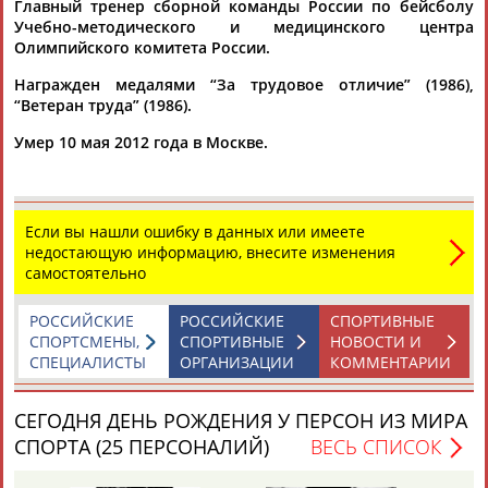
Главный тренер сборной команды России по бейсболу
Учебно-методического и медицинского центра
Олимпийского комитета России.
Награжден медалями “За трудовое отличие” (1986),
“Ветеран труда” (1986).
Умер 10 мая 2012 года в Москве.
Каримжан
Аделя
Андрей
Герман
АБДРАХМАНОВ
АБДРАХМАНОВА
АБДУВАЛИЕВ
АБДУЛАЕВ
Если вы нашли ошибку в данных или имеете
недостающую информацию, внесите изменения
самостоятельно
Рамазан
Тагир
Камиль
Загалав
АБДУЛАЕВ
АБДУЛАЕВ
АБДУЛАЗИЗОВ
АБДУЛБЕКОВ
РОССИЙСКИЕ
РОССИЙСКИЕ
СПОРТИВНЫЕ
СПОРТСМЕНЫ,
СПОРТИВНЫЕ
НОВОСТИ И
СПЕЦИАЛИСТЫ
ОРГАНИЗАЦИИ
КОММЕНТАРИИ
Камалудин
Абдула
Магомед
Назир
СЕГОДНЯ ДЕНЬ РОЖДЕНИЯ У ПЕРСОН ИЗ МИРА
АБДУЛДАУДОВ
АБДУЛЖАЛИЛОВ
АБДУЛКАГИРОВ
АБДУЛЛАЕВ
СПОРТА (25 ПЕРСОНАЛИЙ)
ВЕСЬ СПИСОК