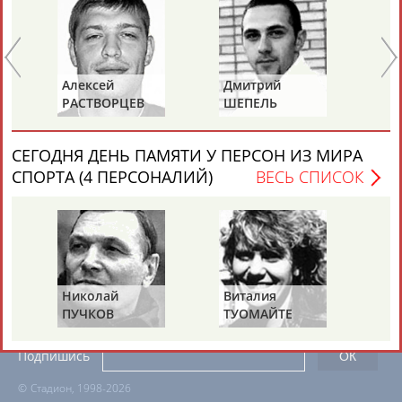
ЕЩЁ ПЕРСОНЫ
24 персон из 13181
Алексей
Дмитрий
Ю
РАСТВОРЦЕВ
ШЕПЕЛЬ
Е
ТАБЛО АКТИВНОСТИ
СЕГОДНЯ ДЕНЬ ПАМЯТИ У ПЕРСОН ИЗ МИРА
СПОРТА (4 ПЕРСОНАЛИЙ)
ВЕСЬ СПИСОК
ЦЕЛИ ПРОЕКТА
КОНТАКТЫ
НАШИ КНОПКИ
РЕКЛАМА
Вопросы сотрудничества и совместной деятельности
inform@infosport.ru
Николай
Виталия
Ми
ПУЧКОВ
ТУОМАЙТЕ
Ш
Адресов в новостной рассылке: 996
Подпишись
©
Стадион, 1998-2026