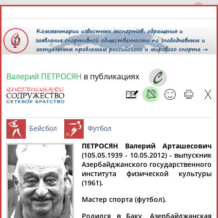
Валерий ПЕТРОСЯН
в публикациях
8 августа 2026 года,
06:13
СПОРТСМЕНЫ, ТРЕНЕРЫ И СПЕЦИАЛИСТЫ
13181
персон
Расширенный поиск
Найдено:
ПЕТРОСЯН Валерий Арташесович
(105.05.1939 - 10.05.2012) - выпускник
Азербайджанского государственного
Бейсбол
Футбол
института физической культуры
(1961).
Мастер спорта (футбол).
Аслаудин
Елена
Мария
Юлия
АБАЕВ
АБАИМОВА
АБАКУМОВА
АБАЛАКИНА
Родился в Баку, Азербайджанская