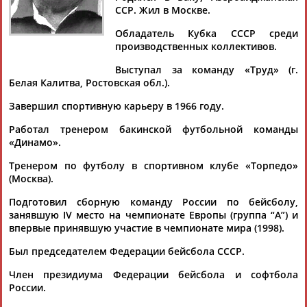
ССР. Жил в Москве.
Обладатель Кубка СССР среди
производственных коллективов.
Дмитрий
Тамилла
Рамазан
Ростом
Выступал за команду «Труд» (г.
АБАРЕНОВ
АБАСОВА
АБАЧАРАЕВ
АБАШИДЗЕ
Белая Калитва, Ростовская обл.).
Завершил спортивную карьеру в 1966 году.
Работал тренером бакинской футбольной команды
Флюра
Татьяна
Акжана
Артур
«Динамо».
АББАТЕ-
АББЯСОВА
АБДИКАРИМОВА
АБДРАХМАНОВ
Тренером по футболу в спортивном клубе «Торпедо»
БУЛАТОВА
(Москва).
Подготовил сборную команду России по бейсболу,
занявшую IV место на чемпионате Европы (группа “А”) и
впервые принявшую участие в чемпионате мира (1998).
Был председателем Федерации бейсбола СССР.
Член президиума Федерации бейсбола и софтбола
России.