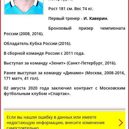
КОКОРИН
Рост 181 см. Вес 74 кг.
Первый тренер -
И. Каверин
.
Ваш запрос: "Александр КОКОРИН"
Бронзовый призер чемпионата
Документы 1-10 из 269 найденных уникальных документов
России (2008, 2016).
1
2
3
4
...
25
26
27
Обладатель Кубка России (2016).
В сборной команде России с 2011 года.
"Первую пятерку - 2024" получат москвичи:
железнодорожник Алексей Батраков & Яна Свистунова из
Выступал за команду «Зенит» (Санкт-Петербург, 2016).
"Чертаново"
Ранее выступал за команду «Динамо» (Москва, 2008-2016,
...– получит первый тренер Алексея Батракова -
Александр
171 матч, 41 гол).
Зуев. В нынешнем году всех ждет приятное... ...– "Крылья
Советов"), 2011 –
Александр
Кокорин
("Динамо"), 2012 –
02 августа 2020 года заключил контракт с Московским
премия не...
футбольным клубом «Спартак».
(Проект:
Информационное агентство СТАДИОН
)
05.01.2025
Александр Любимов: Первая пятерка у Тюкавина и
Жарковой
Если вы нашли ошибку в данных или имеете
...отечественного футбола. Ежегодно ДФЛ имени Вити
недостающую информацию, внесите изменения
Горлова (
Александр
Любимов имеет право так называться,
самостоятельно