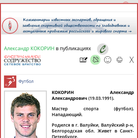
Александр КОКОРИН
в публикациях
7 августа 2026 года,
13:35
СПОРТСМЕНЫ, ТРЕНЕРЫ И СПЕЦИАЛИСТЫ
КОКОРИН Александр
1
персона
Расширенный поиск
Найдено:
Александрович
(19.03.1991).
Футбол
Мастер спорта (футбол).
Нападающий.
Родился в г. Валуйки, Валуйский р-н,
Белгородская обл. Живет в Санкт-
Александр
Петербурге.