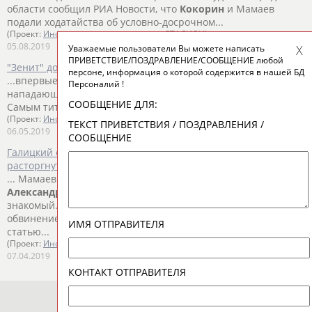
области сообщил РИА Новости, что
Кокорин
и Мамаев
подали ходатайства об условно-досрочном...
(Проект:
Информационное агентство СТАДИОН
)
05.08.2019
Уважаемые пользователи Вы можете написать
ПРИВЕТСТВИЕ/ПОЗДРАВЛЕНИЕ/СООБЩЕНИЕ любой
"Зенит" досрочно стал чемпионом России по футболу
персоне, информация о которой содержится в нашей БД
...впервые стали чемпионами России, в том числе
Персоналий !
нападающий
Александр
Кокорин
, находящийся в СИЗО.
СООБЩЕНИЕ ДЛЯ:
Самым титулованным...
(Проект:
Информационное агентство СТАДИОН
)
ТЕКСТ ПРИВЕТСТВИЯ / ПОЗДРАВЛЕНИЯ /
06.05.2019
СООБЩЕНИЕ
Галицкий объяснил, почему "Краснодар" намерен
расторгнуть контракт с Мамаевым
... Мамаев и футболист санкт-петербургского "Зенита"
Александр
Кокорин
, а также Кирилл
Кокорин
и их
знакомый... ...экспертизы, следствие переквалифицировало
обвинение
Кокорину
и Мамаеву со статьи "Побои" на
ИМЯ ОТПРАВИТЕЛЯ
статью...
(Проект:
Информационное агентство СТАДИОН
)
07.04.2019
КОНТАКТ ОТПРАВИТЕЛЯ