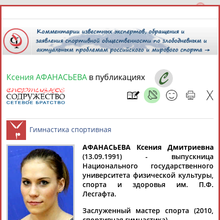
Ксения АФАНАСЬЕВА
в публикациях
7 августа 2026 года,
02:17
СПОРТСМЕНЫ, ТРЕНЕРЫ И СПЕЦИАЛИСТЫ
АФАНАСЬЕВА Ксения Дмитриевна
1
персона
Расширенный поиск
Найдено:
(13.09.1991) - выпускница
Национального государственного
Гимнастика спортивная
университета физической культуры,
спорта и здоровья им. П.Ф.
Лесгафта.
Заслуженный мастер спорта (2010,
Ксения
спортивная гимнастика).