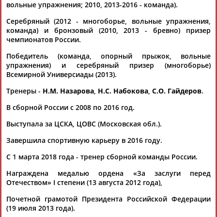
принимала участие в соревнованиях в...
вольные упражнения; 2010, 2013-2016 - команда).
(Проект:
Информационное агентство СТАДИОН
)
19.04.2018
Серебряный (2012 - многоборье, вольные упражнения,
команда) и бронзовый (2010, 2013 - бревно) призер
Алия Мустафина вошла в список кандидатов в сборную
чемпионатов России.
России на 2017 год
...состав сборной также вошла двукратная чемпионка мира
Победитель (команда, опорный прыжок, вольные
Ксения
Афанасьева
, которая из-за проблем со здоровьем...
упражнения) и серебряный призер (многоборье)
...в Федерации спортивной гимнастики России, Мустафина и
Всемирной Универсиады (2013).
Афанасьева
, показавшие высокие результаты в минувшем
сезоне,...
Тренеры -
Н.М. Назарова
,
Н.С. Набокова
,
С.О. Гайдеров
.
(Проект:
Информационное агентство СТАДИОН
)
01.02.2017
В сборной России с 2008 по 2016 год.
Валентина Родионенко: Определённый судейский сговор
Выступала за ЦСКА, ЦОВС (Московская обл.).
порой давал о себе знать
...прервала тренировочный процесс из- за давней травмы, а
Завершила спортивную карьеру в 2016 году.
Ксения
Афанасьева
- из-за болезни. Их заменили Седа
С 1 марта 2018 года - тренер сборной команды России.
Тутхалян,...
(Проект:
Информационное агентство СТАДИОН
)
Награждена медалью ордена «За заслуги перед
17.08.2016
Отечеством» I степени (13 августа 2012 года),
Ксения Афанасьева: Алия Мустафина - королева брусьев
...Александру Бармину прокомментировала
Ксения
Почетной грамотой Президента Российской Федерации
Афанасьева
, обладательница серебряной и бронзовой...
(19 июля 2013 года).
(Проект:
Информационное агентство СТАДИОН
)