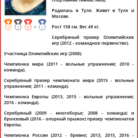
АФАНАСЬЕВА
Родилась в Туле. Живет в Туле и
Москве.
Ваш запрос: "Ксения Афанасьева"
=
Рост 158 см. Вес 49 кг.
0
1
0
1
Документы 1-10 из 49 найденных уникальных документов
Серебряный призер Олимпийских
игр (2012 - командное первенство).
1
2
3
4
5
Участница Олимпийских игр (2008).
Российские гимнастки завоевали три медали на чемпионате
Чемпионка мира (2011 - вольные упражнения; 2010 -
Европы в Глазго
команда).
...м первенстве Россию представляли Алия Мустафина,
Ксения
Афанасьева
, Дарья Спиридонова, Седа Тутхалян и
Серебряный призер чемпионата мира (2015 - вольные
Ангелина Мельникова. ...
упражнения; 2011 - команда).
(Проект:
Информационное агентство СТАДИОН
)
06.08.2018
Чемпионка Европы (2013, 2015 - вольные упражнения;
2016 - команда).
Ксения Афанасьева завершила карьеру гимнастки и
перешла на тренерскую работу
Серебряный (2009 - многоборье; 2008 - команда) и
Двукратная чемпионка мира по спортивной гимнастике
бронзовый (2016 - опорный прыжок) призер чемпионатов
Ксения
Афанасьева
завершила карьеру спортсменки и с 1
Европы.
марта работает трене... ...национальной команды Валентина
Родионенко. 26-летняя
Афанасьева
последний раз
Чемпионка России (2012 - бревно; 2013, 2015, 2016 -