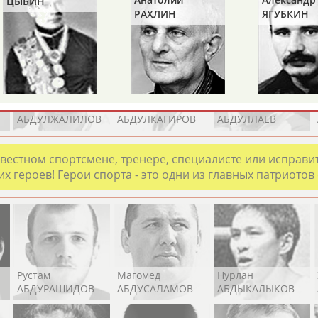
ЦЫБИН
Каримжан
Аделя
Андрей
РАХЛИН
ЯГУБКИН
АБДРАХМАНОВ
АБДРАХМАНОВА
АБДУВАЛИЕВ
Абдула
Магомед
Назир
АБДУЛЖАЛИЛОВ
АБДУЛКАГИРОВ
АБДУЛЛАЕВ
естном спортсмене, тренере, специалисте или исправит
х героев! Герои спорта - это одни из главных патриотов
Рустам
Магомед
Нурлан
АБДУРАШИДОВ
АБДУСАЛАМОВ
АБДЫКАЛЫКОВ