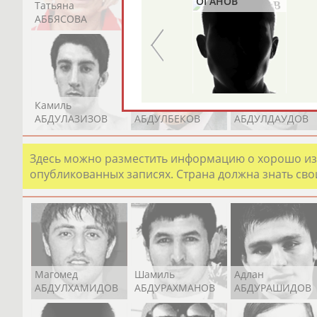
ОГАНОВ
Татьяна
Акжана
Артур
ЛАУРИТЕНАС
АББЯСОВА
АБДИКАРИМОВА
АБДРАХМАНОВ
Камиль
Загалав
Камалудин
АБДУЛАЗИЗОВ
АБДУЛБЕКОВ
АБДУЛДАУДОВ
Здесь можно разместить информацию о хорошо изв
опубликованных записях. Страна должна знать свои
Магомед
Шамиль
Адлан
АБДУЛХАМИДОВ
АБДУРАХМАНОВ
АБДУРАШИДОВ