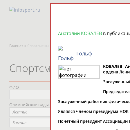
Анатолий КОВАЛЕВ
в публикац
Главная »
Спортсмены, тренеры и специалисты
Гольф
Спортсмены, тренеры и
КОВАЛЕВ Ан
ордена Ленин
Заслуженный 
ФИО
Пред
Председатель
Не
Заслуженный работник физической
Олимпийские виды спорта
Мес
Являлся членом президиума НОК СС
Летние
Не
Почетный президент Ассоциации 
Рег
Зимние
Не