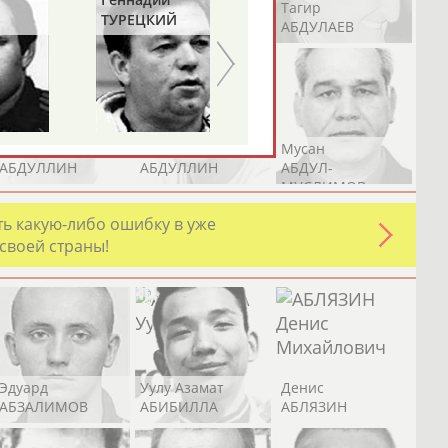
Герман
Рамазан
Тагир
ТУРЕЦКИЙ
АБДУЛАЕВ
АБДУЛАЕВ
АБДУЛАЕВ
Аслан
Эмиль
Мусан
АБДУЛЛИН
АБДУЛЛИН
АБДУЛ-
МУСЛИМОВ
ь какую-либо ошибку в уже
 своей страны!
Эдуард
Уулу Азамат
Денис
АБЗАЛИМОВ
АБИБИЛЛА
АБЛЯЗИН