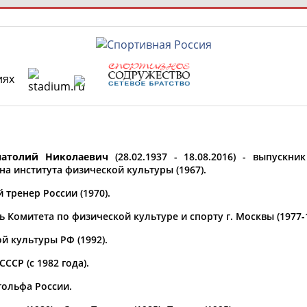
иях
РЕСУРСНАЯ ПЛОЩАДКА
ТАБЛО АК
 специалисты
атолий Николаевич
(28.02.1937 - 18.08.2016) - выпускни
а института физической культуры (1967).
тренер России (1970).
ставляет регион*
 Комитета по физической культуре и спорту г. Москвы (1977-1
 выбран
 культуры РФ (1992).
* для действующих спортсменов
то рождения
СР (с 1982 года).
 выбран
гольфа России.
ион проживания
 выбран