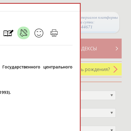
Просмотры материалов платформы
за сутки:
44671
ТИВНОСТИ
СВОДНЫЕ ИНДЕКСЫ
к Государственного центрального
У кого сегодня день рождения?
Профессия
993).
Не выбран
Спортивное звание
Не выбран
Учёное звание
Не выбран