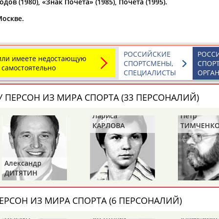
в (1980), «Знак Почета» (1985), Почета (1995).
а рождения
Москве.
по
чч
мм
год
чч
мм
год
РОССИЙСКИЕ
РОСС
 или имеете недостающую
СПОРТСМЕНЫ,
СПОР
 самостоятельно
СПЕЦИАЛИСТЫ
ОРГА
 ПЕРСОН ИЗ МИРА СПОРТА (33 ПЕРСОНАЛИЙ)
Лариса
Петр
КАРЛОВА
ТИМЧЕНК
Юлия
Дмитрий
Тамилла
АБАЛАКИНА
АБАРЕНОВ
АБАСОВА
Александр
ДИТЯТИН
ЕРСОН ИЗ МИРА СПОРТА (6 ПЕРСОНАЛИЙ)
Борис
Анатолий
Александр