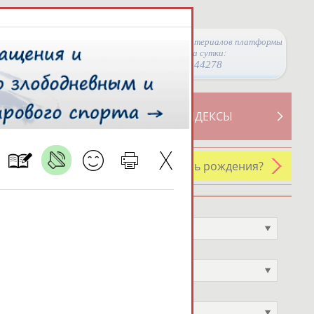
Просмотры материалов платформы
за сутки:
44278
ТИВНОСТИ
СВОДНЫЕ ИНДЕКСЫ
У кого сегодня день рождения?
Профессия
Не выбран
Спортивное звание
Не выбран
Учёное звание
Не выбран