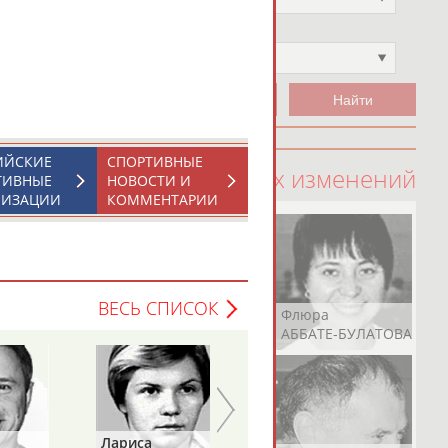
Чемпион
Не выбран
ИЙСКИЕ
СПОРТИВНЫЕ
100 последних изменений
ТИВНЫЕ
НОВОСТИ И
НИЗАЦИИ
КОММЕНТАРИИ
ВЕСЬ СПИСОК
Рамазан
Ростом
Флюра
АБАЧАРАЕВ
АБАШИДЗЕ
АББАТЕ-БУЛАТОВА
Лариса
Петр