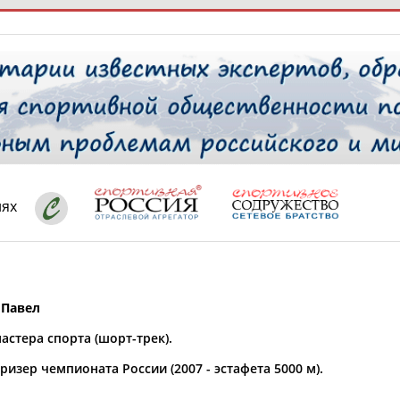
РЕСУРСНАЯ ПЛОЩАДКА
ТАБЛО АК
 специалисты
иях
ставляет регион*
 выбран
Павел
* для действующих спортсменов
то рождения
астера спорта (шорт-трек).
 выбран
изер чемпионата России (2007 - эстафета 5000 м).
ион проживания
 выбран