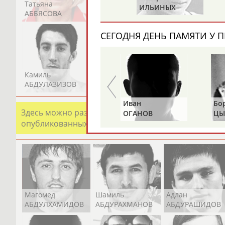
Татьяна
Акжана
Артур
ПУШКАРЕВ
ИЛЬИНЫХ
АББЯСОВА
АБДИКАРИМОВА
АБДРАХМАНОВ
СЕГОДНЯ ДЕНЬ ПАМЯТИ У П
Камиль
Загалав
Камалудин
АБДУЛАЗИЗОВ
АБДУЛБЕКОВ
АБДУЛДАУДОВ
Альгирдас
Иван
Бо
Здесь можно разместить информацию о хорошо изв
ЛАУРИТЕНАС
ОГАНОВ
ЦЫ
опубликованных записях. Страна должна знать свои
Магомед
Шамиль
Адлан
АБДУЛХАМИДОВ
АБДУРАХМАНОВ
АБДУРАШИДОВ