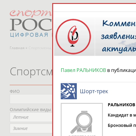
Главная »
Спортсмены, тренеры и специалисты
Спортсмены, тренеры и
Павел РАЛЬНИКОВ
в публикац
Шорт-трек
ФИО
Пред
Не
РАЛЬНИКОВ 
Олимпийские виды спорта
Мес
Кандидат в м
Летние
Не
Бронзовый пр
Рег
Зимние
Не