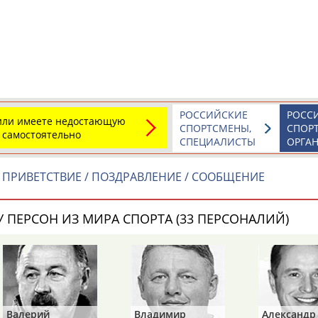
а рождения
по
чч
мм
год
чч
мм
год
РОССИЙСКИЕ
РОСС
 или имеете недостающую
СПОРТСМЕНЫ,
СПОР
 самостоятельно
СПЕЦИАЛИСТЫ
ОРГА
ПРИВЕТСТВИЕ / ПОЗДРАВЛЕНИЕ / СООБЩЕНИЕ
 ПЕРСОН ИЗ МИРА СПОРТА (33 ПЕРСОНАЛИЙ)
Юлия
Дмитрий
Тамилла
АБАЛАКИНА
АБАРЕНОВ
АБАСОВА
Валерий
Владимир
Александр