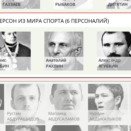
Каримжан
Аделя
Андрей
ГАЗЗАЕВ
РЫБАКОВ
ДИТЯТИН
АБДРАХМАНОВ
АБДРАХМАНОВА
АБДУВАЛИЕВ
ЕРСОН ИЗ МИРА СПОРТА (6 ПЕРСОНАЛИЙ)
Абдула
Магомед
Назир
АБДУЛЖАЛИЛОВ
АБДУЛКАГИРОВ
АБДУЛЛАЕВ
рис
Анатолий
Александр
естном спортсмене, тренере, специалисте или исправит
БИН
РАХЛИН
ЯГУБКИН
х героев! Герои спорта - это одни из главных патриотов
Рустам
Магомед
Нурлан
АБДУРАШИДОВ
АБДУСАЛАМОВ
АБДЫКАЛЫКОВ