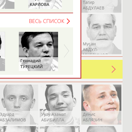
Герман
Рамазан
Тагир
КАРЛОВА
ТИМЧЕНКО
АБДУЛАЕВ
АБДУЛАЕВ
АБДУЛАЕВ
ВЕСЬ СПИСОК
Аслан
Эмиль
Мусан
АБДУЛЛИН
АБДУЛЛИН
АБДУЛ-
МУСЛИМОВ
Геннадий
ь какую-либо ошибку в уже
ТУРЕЦКИЙ
 своей страны!
Эдуард
Уулу Азамат
Денис
АБЗАЛИМОВ
АБИБИЛЛА
АБЛЯЗИН