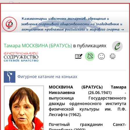
8 августа 2026 года,
06:46
СПОРТСМЕНЫ, ТРЕНЕРЫ И СПЕЦИАЛИСТЫ
Тамара МОСКВИНА (БРАТУСЬ)
в публикациях
13181
персон
Расширенный поиск
Найдено:
МОСКВИНА (БРАТУСЬ) Тамара
Николаевна
(26.06.1941) -
Аслаудин
Елена
Мария
Юлия
выпускница Государственного
Фигурное катание на коньках
АБАЕВ
АБАИМОВА
АБАКУМОВА
АБАЛАКИНА
дважды орденоносного института
физической культуры им. П.Ф.
Лесгафта (1962).
Почетный гражданин Санкт-
Петербурга (2003).