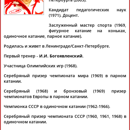
Дмитрий
Тамилла
Рамазан
Ростом
АБАРЕНОВ
АБАСОВА
АБАЧАРАЕВ
АБАШИДЗЕ
Кандидат педагогических наук
(1971). Доцент.
Заслуженный мастер спорта (1969,
Акжана
Артур
фигурное катание на коньках,
АБДИКАРИМОВА
АБДРАХМАНОВ
Флюра
Татьяна
одиночное катание, парное катание).
АББАТЕ-
АББЯСОВА
БУЛАТОВА
Родилась и живет в Ленинграде/Санкт-Петербурге.
Первый тренер -
И.И. Богоявленский
.
Участница Олимпийских игр (1968).
Серебряный призер чемпионата мира (1969) в парном
катании.
Серебряный (1968) и бронзовый (1969) призер
чемпионатов Европы в парном катании.
Чемпионка СССР в одиночном катании (1962-1966).
Серебряный призер чемпионата СССР (1960, 1961, 1968) в
одиночном катании.