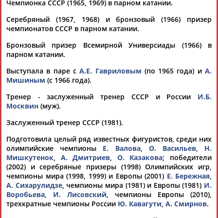
Чемпионка СССР (1965, 1969) в парном катании.
Каримжан
Серебряный (1967, 1968) и бронзовый (1966) призер
АБДРАХМАНОВ
Аделя
Андрей
Герман
чемпионатов СССР в парном катании.
АБДРАХМАНОВА
АБДУВАЛИЕВ
АБДУЛАЕВ
Бронзовый призер Всемирной Универсиады (1966) в
парном катании.
Выступала в паре с
А.Е. Гавриловым
(по 1965 года) и
А.
Мишиным
(с 1966 года).
Рамазан
Тагир
Камиль
Загалав
АБДУЛАЕВ
АБДУЛАЕВ
АБДУЛАЗИЗОВ
АБДУЛБЕКОВ
Тренер - заслуженный тренер СССР и России
И.Б.
Москвин
(муж).
Заслуженный тренер СССР (1981).
Подготовила целый ряд известных фигуристов, среди них
Камалудин
Абдула
Магомед
Назир
олимпийские чемпионы
Е. Валова
,
О. Васильев
,
Н.
АБДУЛДАУДОВ
АБДУЛЖАЛИЛОВ
АБДУЛКАГИРОВ
АБДУЛЛАЕВ
Мишкутенок
,
А. Дмитриев
,
О. Казакова
; победители
(2002) и серебряные призеры (1998) Олимпийских игр,
чемпионы мира (1998, 1999) и Европы (2001)
Е. Бережная
,
ЕЩЁ ПЕРСОНЫ
А. Сихарулидзе
, чемпионы мира (1981) и Европы (1981)
И.
Воробьева
,
И. Лисовский
, чемпионы Европы (2010),
трехкратные чемпионы России
Ю. Кавагути
,
А. Смирнов
.
24 персон из 13181