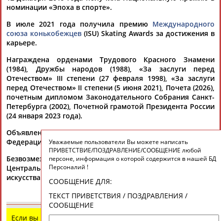
номинации «Эпоха в спорте».
В июле 2021 года получила премию
Международного
союза конькобежцев
(ISU) Skating Awards за достижения в
карьере.
Награждена орденами Трудового Красного Знамени
(1984), Дружбы народов (1988), «За заслуги перед
Отечеством» III степени (27 февраля 1998), «За заслуги
перед Отечеством» II степени (5 июня 2021), Почета (2026),
почетным дипломом Законодательного Собрания Санкт-
Петербурга (2002), Почетной грамотой Президента России
(24 января 2023 года).
Объявлена благодарность Президента Российской
Федерации (5 мая 2003 года).
Уважаемые пользователи Вы можете написать
ПРИВЕТСТВИЕ/ПОЗДРАВЛЕНИЕ/СООБЩЕНИЕ любой
Безвозмездно передала свой уникальный видеоархив в
персоне, информация о которой содержится в нашей БД
Персоналий !
Центральный государственный архив литературы и
искусства Санкт–Петербурга (ЦГАЛИ СПб).
СООБЩЕНИЕ ДЛЯ:
ТЕКСТ ПРИВЕТСТВИЯ / ПОЗДРАВЛЕНИЯ /
СООБЩЕНИЕ
Если вы нашли ошибку в данных или имеете