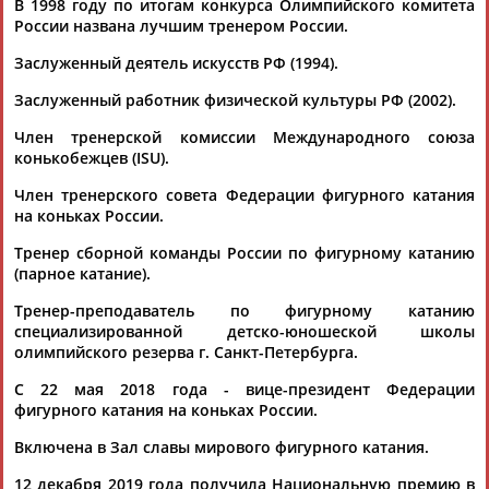
В 1998 году по итогам конкурса Олимпийского комитета
России названа лучшим тренером России.
Заслуженный деятель искусств РФ (1994).
ТАБЛО АКТИВНОСТИ
Заслуженный работник физической культуры РФ (2002).
Член тренерской комиссии Международного союза
ЦЕЛИ ПРОЕКТА
КОНТАКТЫ
НАШИ КНОПКИ
РЕКЛАМА
конькобежцев (ISU).
Член тренерского совета Федерации фигурного катания
на коньках России.
Тренер сборной команды России по фигурному катанию
Вопросы сотрудничества и совместной деятельности
inform@infosport.ru
(парное катание).
Адресов в новостной рассылке: 996
Тренер-преподаватель по фигурному катанию
специализированной детско-юношеской школы
Подпишись
олимпийского резерва г. Санкт-Петербурга.
©
Стадион, 1998-2026
С 22 мая 2018 года - вице-президент Федерации
Разработка и поддержка ООО НАИТ «Стадион»
фигурного катания на коньках России.
Включена в Зал славы мирового фигурного катания.
12 декабря 2019 года получила Национальную премию в