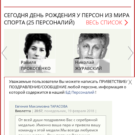
СЕГОДНЯ ДЕНЬ РОЖДЕНИЯ У ПЕРСОН ИЗ МИРА
СПОРТА (25 ПЕРСОНАЛИЙ)
ВЕСЬ СПИСОК
Равиля
Николай
Ю
ПРОКОПЕНКО
ЖУРАВСКИЙ
Х
(САЛИМОВА)
Уважаемые пользователи Вы можете написать ПРИВЕТСТВИЕ/
СЕГОДНЯ ДЕНЬ ПАМЯТИ У ПЕРСОН ИЗ МИРА
ПОЗДРАВЛЕНИЕ/СООБЩЕНИЕ любой персоне, информация о
которой содержится в нашей
БД Персоналий
!
СПОРТА (4 ПЕРСОНАЛИЙ)
ВЕСЬ СПИСОК
Евгения Максимовна ТАРАСОВА
Виолетта
|
20:57
, понедельник, 19 февраля 2018 |
От всей души поздравляю Вас с серебряной
медалью .Именно ваша пара и привела вашу
команду к этой медали.Мы всегда любуемся
Виталия
Михаил