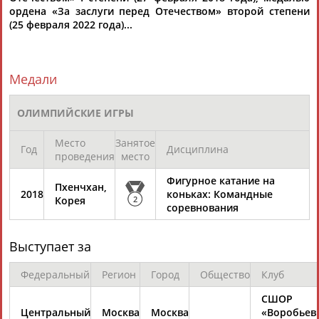
ЕЩЁ ПЕРСОНЫ
ордена «За заслуги перед Отечеством» второй степени
(25 февраля 2022 года)...
24 персон из 13181
Медали
ТАБЛО АКТИВНОСТИ
ОЛИМПИЙСКИЕ ИГРЫ
Место
Занятое
Год
Дисциплина
ЦЕЛИ ПРОЕКТА
проведения
КОНТАКТЫ
место
НАШИ КНОПКИ
РЕКЛАМА
Фигурное катание на
Пхенчхан,
2018
коньках: Командные
Корея
2
соревнования
Вопросы сотрудничества и совместной деятельности
inform@infosport.ru
Выступает за
Адресов в новостной рассылке: 996
Федеральный
Регион
Город
Общество
Клуб
Подпишись
СШОР
©
Стадион, 1998-2026
Центральный
Москва
Москва
«Воробьев