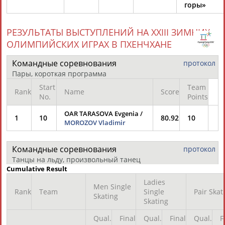
горы»
Разработка и поддержка ООО НАИТ «Стадион»
РЕЗУЛЬТАТЫ ВЫСТУПЛЕНИЙ НА XXIII ЗИМНИХ
ОЛИМПИЙСКИХ ИГРАХ В ПХЕНЧХАНЕ
Командные соревнования
протокол
Пары, короткая программа
Start
Team
Rank
Name
Score
No.
Points
OAR TARASOVA Evgenia /
1
10
80.92
10
MOROZOV Vladimir
Командные соревнования
протокол
Танцы на льду, произвольный танец
Cumulative Result
Ladies
Men Single
Rank
Team
Single
Pair Skat
Skating
Skating
Qual.
Final
Qual.
Final
Qual.
F