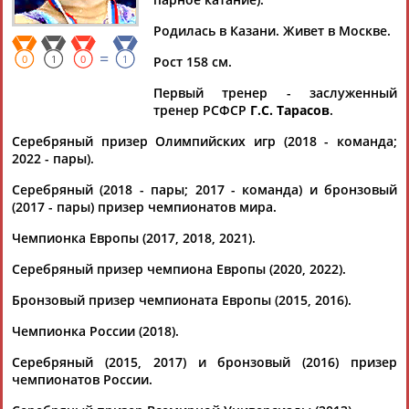
Родилась в Казани. Живет в Москве.
=
0
1
0
1
Рост 158 см.
Дмитрий
Тамилла
Рамазан
Ростом
Первый тренер - заслуженный
АБАРЕНОВ
АБАСОВА
АБАЧАРАЕВ
АБАШИДЗЕ
тренер РСФСР
Г.С. Тарасов
.
Серебряный призер Олимпийских игр (2018 - команда;
2022 - пары).
Флюра
Татьяна
Акжана
Артур
Серебряный (2018 - пары; 2017 - команда) и бронзовый
АББАТЕ-
АББЯСОВА
АБДИКАРИМОВА
АБДРАХМАНОВ
(2017 - пары) призер чемпионатов мира.
БУЛАТОВА
Чемпионка Европы (2017, 2018, 2021).
Серебряный призер чемпиона Европы (2020, 2022).
Бронзовый призер чемпионата Европы (2015, 2016).
Чемпионка России (2018).
Серебряный (2015, 2017) и бронзовый (2016) призер
чемпионатов России.