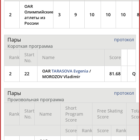
OAR
Олимпийские
2
3
9
10
10
10
8
атлеты из
России
Пары
протокол
Короткая программа
Start
Rank
Name
Score
No.
OAR
TARASOVA Evgenia
/
2
22
81.68
Q
MOROZOV Vladimir
Пары
протокол
Произвольная программа
Short
Start
Free Skating
Tota
Rank
Name
Program
No.
Score
Sco
Score
Score
Rank
Score
Rank