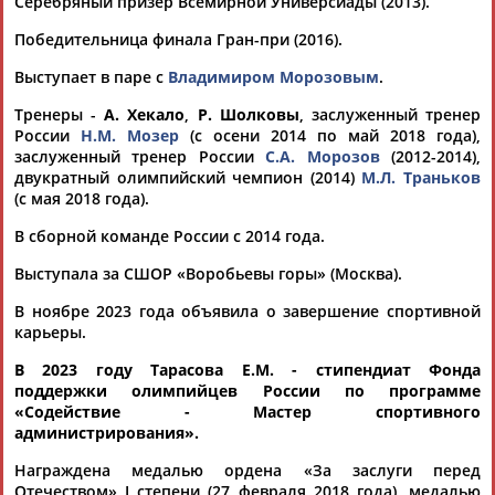
Серебряный призер Всемирной Универсиады (2013).
Победительница финала Гран-при (2016).
Выступает в паре с
Владимиром Морозовым
.
Тренеры -
А. Хекало
,
Р. Шолковы
, заслуженный тренер
России
Н.М. Мозер
(с осени 2014 по май 2018 года),
заслуженный тренер России
С.А. Морозов
(2012-2014),
Каримжан
Аделя
Андрей
Герман
двукратный олимпийский чемпион (2014)
М.Л. Траньков
АБДРАХМАНОВ
АБДРАХМАНОВА
АБДУВАЛИЕВ
АБДУЛАЕВ
(с мая 2018 года).
В сборной команде России с 2014 года.
Выступала за СШОР «Воробьевы горы» (Москва).
Рамазан
Тагир
Камиль
Загалав
АБДУЛАЕВ
АБДУЛАЕВ
АБДУЛАЗИЗОВ
АБДУЛБЕКОВ
В ноябре 2023 года объявила о завершение спортивной
карьеры.
В 2023 году Тарасова Е.М. - стипендиат Фонда
поддержки олимпийцев России по программе
«
Содействие - Мастер спортивного
Камалудин
Абдула
Магомед
Назир
администрирования
».
АБДУЛДАУДОВ
АБДУЛЖАЛИЛОВ
АБДУЛКАГИРОВ
АБДУЛЛАЕВ
Награждена медалью ордена «За заслуги перед
Отечеством» I степени (27 февраля 2018 года), медалью