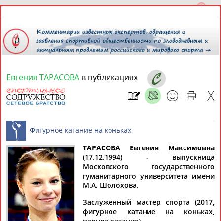
Евгения ТАРАСОВА
в публикациях
8 августа 2026 года,
18:52
СПОРТСМЕНЫ, ТРЕНЕРЫ И СПЕЦИАЛИСТЫ
13181
персон
Расширенный поиск
Найдено:
ТАРАСОВА Евгения Максимовна
(17.12.1994) - выпускница
Московского государственного
Фигурное катание на коньках
гуманитарного университета имени
М.А. Шолохова.
Заслуженный мастер спорта (2017,
Аслаудин
Елена
Мария
Юлия
фигурное катание на коньках,
АБАЕВ
АБАИМОВА
АБАКУМОВА
АБАЛАКИНА
парное катание).