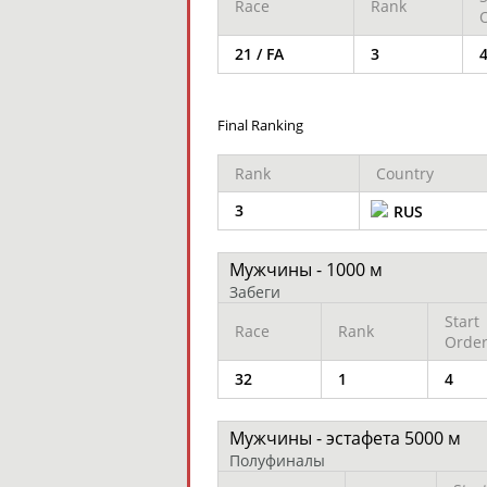
Race
Rank
21 / FA
3
Final Ranking
Rank
Country
3
RUS
Мужчины - 1000 м
Забеги
Start
Race
Rank
Orde
32
1
4
Мужчины - эстафета 5000 м
Полуфиналы