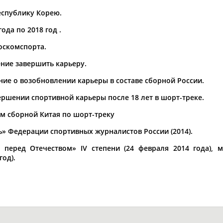
Республику Корею.
ода по 2018 год .
оскомспорта.
ОНТАКТЫ
НАШИ КНОПКИ
РЕКЛАМА
ение завершить карьеру.
ние о возобновлении карьеры в составе сборной России.
t.ru
ершении спортивной карьеры после 18 лет в шорт-треке.
ом сборной Китая по шорт-треку
Адресов в 
» Федерации спортивных журналистов России (2014).
Подпиши
 перед Отечеством» IV степени (24 февраля 2014 года), 
од).