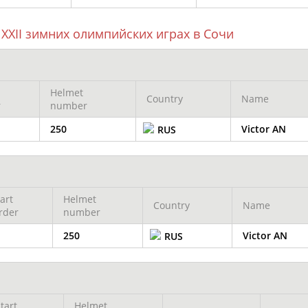
XXII зимних олимпийских играх в Сочи
Helmet
Country
Name
r
number
250
Victor AN
RUS
art
Helmet
Country
Name
rder
number
250
Victor AN
RUS
tart
Helmet