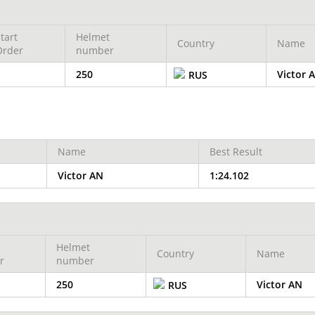
tart
Helmet
Country
Name
Order
number
1
250
Victor 
RUS
Name
Best Result
Victor AN
1:24.102
Helmet
Country
Name
r
number
250
Victor AN
RUS