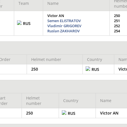
t
Helme
Team
Name
er
numbe
Victor AN
250
Semen ELISTRATOV
251
RUS
Vladimir GRIGOREV
252
Ruslan ZAKHAROV
254
 Order
Helmet number
Country
Nam
250
Vict
RUS
art
Helmet
Country
Name
rder
number
250
Victor AN
RUS