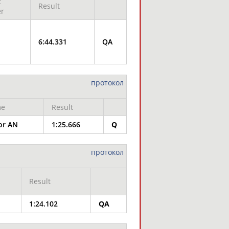
t
Result
r
6:44.331
QA
протокол
e
Result
or AN
1:25.666
Q
протокол
Result
1:24.102
QA