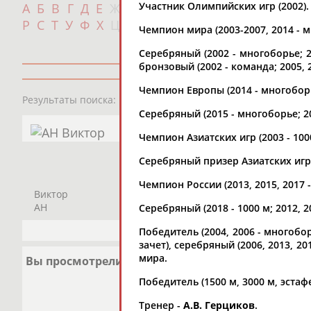
Участник Олимпийских игр (2002).
А
Б
В
Г
Д
Е
Ж
З
И
К
Л
М
Н
О
П
с
Р
С
Т
У
Ф
Х
Ц
Ч
Ш
Щ
Э
Ю
Я
Чемпион мира (2003-2007, 2014 - мно
Серебряный (2002 - многоборье; 201
бронзовый (2002 - команда; 2005, 
Чемпион Европы (2014 - многоборье;
5
персон
Результаты поиска:
Серебряный (2015 - многоборье; 20
Чемпион Азиатских игр (2003 - 1000
Серебряный призер Азиатских игр (
Чемпион России (2013, 2015, 2017 - 
Виктор
Виктория
Виктория
АН
АНДРЕЕВА
АНИКИНА
Серебряный (2018 - 1000 м; 2012, 
Победитель (2004, 2006 - многоборь
зачет), серебряный (2006, 2013, 20
мира.
Вы просмотрели
Победитель (1500 м, 3000 м, эстаф
Тренер -
А.В. Герциков
.