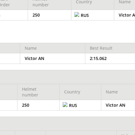
Country
Name
Order
number
4
250
Victor 
RUS
Name
Best Result
Victor AN
2:15.062
Helmet
Country
Name
r
number
250
Victor AN
RUS