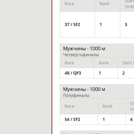
Star
Race
Rank
Ord
37 / SF2
1
3
Мужчины - 1000 м
Четвертьфиналы
Race
Rank
Start
48 / QF3
1
2
Мужчины - 1000 м
Полуфиналы
St
Race
Rank
O
54 / SF2
1
4