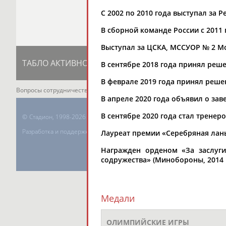
С 2002 по 2010 года выступал за 
В сборной команде России с 2011 г
Выступал за ЦСКА, МССУОР № 2 М
ТАБЛО АКТИВНОСТИ
ЦЕЛИ ПРОЕКТА
К
В сентябре 2018 года принял реш
В феврале 2019 года принял реше
Вопросы сотрудничества и совместной деятельности
inform@infospor
В апреле 2020 года объявил о зав
В сентябре 2020 года стал тренер
©
Стадион, 1998-2026
Разработка и поддержка ООО НАИТ «Стадион»
Лауреат премии «Серебряная лань
Награжден орденом «За заслуги
содружества» (Минобороны, 2014 г
Медали
ОЛИМПИЙСКИЕ ИГРЫ