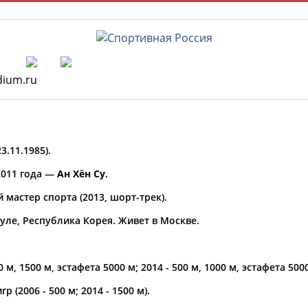
РЕСУРСНАЯ ПЛОЩАДКА
ТАБЛО АК
3.11.1985).
 специалисты
2011 года —
Ан Хён Су
.
мастер спорта (2013, шорт-трек).
ставляет регион*
уле, Республика Корея. Живет в Москве.
* для действующих спортсменов
то рождения
, 1500 м, эстафета 5000 м; 2014 - 500 м, 1000 м, эстафета 5000
ион проживания
(2006 - 500 м; 2014 - 1500 м).
а рождения