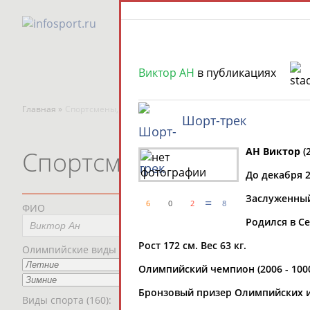
Виктор АН
в публикациях
Главная »
Спортсмены, тренеры и специалисты
Шорт-трек
АН Виктор
(2
Спортсмены, тренеры и
До декабря 
Заслуженный 
=
6
0
2
8
ФИО
Пред
Родился в Се
Мес
Рост 172 см. Вес 63 кг.
Олимпийские виды спорта
Олимпийский чемпион (2006 - 1000 м
Рег
Бронзовый призер Олимпийских игр 
Виды спорта (160):
Дат