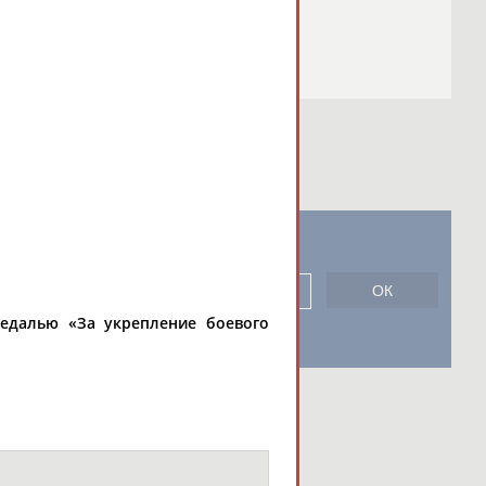
новостной рассылке: 996
сь
медалью «За укрепление боевого