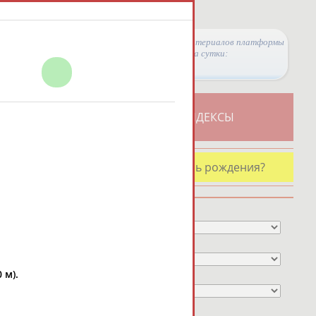
Просмотры материалов платформы
за сутки:
ТИВНОСТИ
СВОДНЫЕ ИНДЕКСЫ
У кого сегодня день рождения?
Профессия
Спортивное звание
 м).
Учёное звание
Чемпион