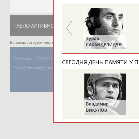
ТАБЛО АКТИВНОСТИ
ЦЕЛИ ПРОЕКТА
К
Александр
Зураб
Вопросы сотрудничества и совместной деятельности
inform@infospor
В
ГОРЕЛИК
САКАНДЕЛИДЗЕ
©
Стадион, 1998-2026
СЕГОДНЯ ДЕНЬ ПАМЯТИ У П
Разработка и поддержка ООО НАИТ «Стадион»
Владимир
ВИКУЛОВ