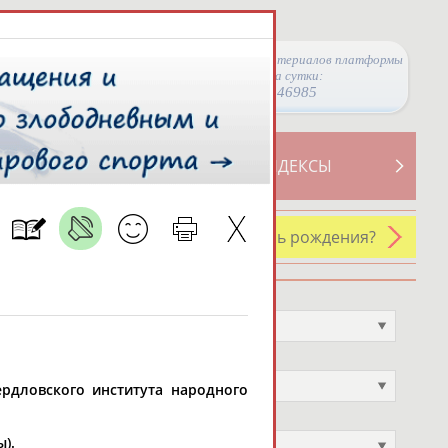
Просмотры материалов платформы
за сутки:
46985
ТИВНОСТИ
СВОДНЫЕ ИНДЕКСЫ
У кого сегодня день рождения?
Профессия
Не выбран
Спортивное звание
Не выбран
ердловского института народного
Учёное звание
).
Не выбран