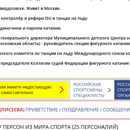
вердловске. Живет в Москве.
а рождения
по
чч
мм
год
чч
мм
год
контролёр и рефери ISU в танцах на льду.
 одиночном и парном катании.
 генерального директора Муниципального детского Центра х
сковская область) - руководитель секции фигурного катания (
ского комитета по танцам на льду Международного союза конь
 председателя Коллегии судей Федерации фигурного катания 
РОССИЙСКИЕ
РОСС
 или имеете недостающую
СПОРТСМЕНЫ,
СПОР
 самостоятельно
СПЕЦИАЛИСТЫ
ОРГА
(ПИСЕЕВА)
ПРИВЕТСТВИЕ / ПОЗДРАВЛЕНИЕ / СООБЩЕН
 ПЕРСОН ИЗ МИРА СПОРТА (25 ПЕРСОНАЛИЙ)