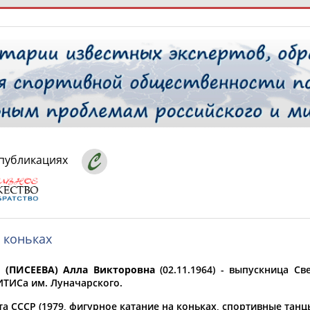
РЕСУРСНАЯ ПЛОЩАДКА
ТАБЛО АК
 специалисты
 публикациях
ставляет регион*
 выбран
 коньках
* для действующих спортсменов
то рождения
 выбран
(ПИСЕЕВА) Алла Викторовна
(02.11.1964) - выпускница Св
ИТИСа им. Луначарского.
ион проживания
а СССР (1979, фигурное катание на коньках, спортивные танцы
 выбран