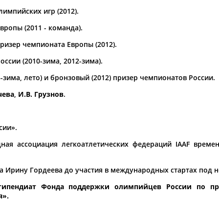
по
импийских игр (2012).
ропы (2011 - команда).
ризер чемпионата Европы (2012).
ссии (2010-зима, 2012-зима).
3-зима, лето) и бронзовый (2012) призер чемпионатов России.
чева
,
И.В. Грузнов
.
сии».
ная ассоциация легкоатлетических федераций IAAF времен
ила Ирину Гордеева до участия в международных стартах под
 стипендиат Фонда поддержки олимпийцев России по п
я
».