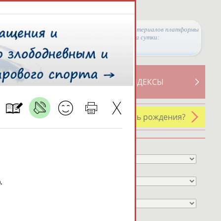
Просмотры материалов платформы
за сутки:
ТИВНОСТИ
СВОДНЫЕ ИНДЕКСЫ
У кого сегодня день рождения?
Профессия
Спортивное звание
.
Учёное звание
Чемпион