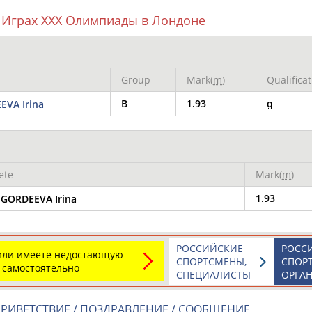
 Играх XXX Олимпиады в Лондоне
Group
Mark(
m
)
Qualifica
ОНТАКТЫ
НАШИ КНОПКИ
РЕКЛАМА
B
1.93
q
EVA Irina
t.ru
Адресов в 
ete
Mark(
m
)
Подпиши
1.93
GORDEEVA Irina
РОССИЙСКИЕ
РОСС
 или имеете недостающую
СПОРТСМЕНЫ,
СПОР
 самостоятельно
СПЕЦИАЛИСТЫ
ОРГА
РИВЕТСТВИЕ / ПОЗДРАВЛЕНИЕ / СООБЩЕНИЕ