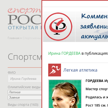
Главная »
Спортсмены, тренеры и специалисты
Ирина ГОРДЕЕВА
в публикация
Спортсмены, тренеры и
Легкая атлетика
ФИО
Пред
ГОРДЕЕВА И
Мес
Олимпийские виды спорта
Мастер спорт
Рег
Родилась и ж
Виды спорта (160):
Дат
Рост 185 см. 