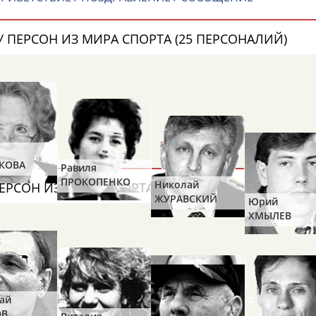
 ПЕРСОН ИЗ МИРА СПОРТА (25 ПЕРСОНАЛИЙ)
КОВА
Равиля
ПРОКОПЕНКО
Николай
ЕРСОН ИЗ МИРА СПОРТА (4 ПЕРСОНАЛИЙ)
(САЛИМОВА)
ЖУРАВСКИЙ
Юрий
ХМЫЛЕВ
ай
ОВ