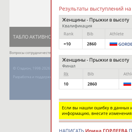
Результаты выступлений на
Женщины - Прыжки в высоту
Квалификация
Rank
Bib
Athlete
ТАБЛО АКТИВНОСТИ
ЦЕЛИ ПРОЕКТА
К
=10
2860
GORDE
Вопросы сотрудничества и совместной деятельности
inform@infospor
Женщины - Прыжки в высоту
Финал
©
Стадион, 1998-2026
Rk
Bib
Athl
Разработка и поддержка ООО НАИТ «Стадион»
10
2860
Если вы нашли ошибку в данных
информацию, внесите изменения
НАПИСАТЬ
Ирина ГОРДЕЕВА
П