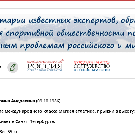
РЕСУРСНАЯ ПЛОЩАДКА
ТАБЛО АК
х
 специалисты
ставляет регион*
рина Андреевна
(09.10.1986).
* для действующих спортсменов
то рождения
а международного класса (легкая атлетика, прыжки в высоту)
ион проживания
ивет в Санкт-Петербурге.
а рождения
Вес 55 кг.