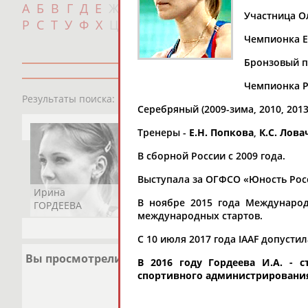
А
Б
В
Г
Д
Е
Ж
З
И
К
Л
М
Н
О
П
с
Участница Ол
Р
С
Т
У
Ф
Х
Ц
Ч
Ш
Щ
Э
Ю
Я
Чемпионка Ев
Бронзовый п
Чемпионка Ро
1
персона
Результаты поиска:
Серебряный (2009-зима, 2010, 201
Тренеры -
Е.Н. Попкова
,
К.С. Лова
В сборной России с 2009 года.
Выступала за ОГФСО «Юность Рос
Ирина
В ноябре 2015 года Международ
ГОРДЕЕВА
международных стартов.
С 10 июля 2017 года IAAF допуст
Вы просмотрели
В 2016 году Гордеева И.А. -
спортивного администрировани