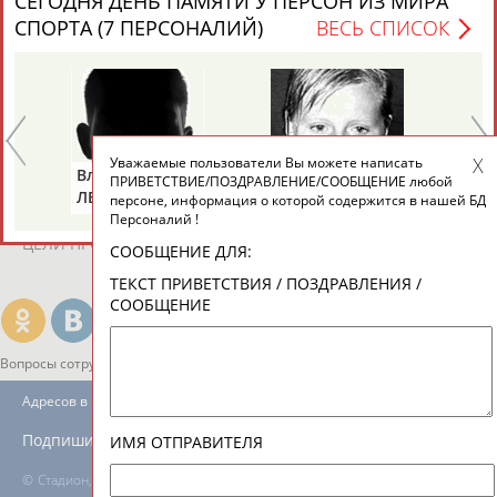
СЕГОДНЯ ДЕНЬ ПАМЯТИ У ПЕРСОН ИЗ МИРА
ЕЩЁ ПЕРСОНЫ
СПОРТА (7 ПЕРСОНАЛИЙ)
ВЕСЬ СПИСОК
24 персон из 13181
Уважаемые пользователи Вы можете написать
ТАБЛО АКТИВНОСТИ
Владимир
Тамара
Ал
ПРИВЕТСТВИЕ/ПОЗДРАВЛЕНИЕ/СООБЩЕНИЕ любой
ЛЕВАНДО
КРАВЧЕНКО
М
персоне, информация о которой содержится в нашей БД
(СОСНОВА)
Персоналий !
ЦЕЛИ ПРОЕКТА
КОНТАКТЫ
НАШИ КНОПКИ
РЕКЛАМА
СООБЩЕНИЕ ДЛЯ:
ТЕКСТ ПРИВЕТСТВИЯ / ПОЗДРАВЛЕНИЯ /
СООБЩЕНИЕ
Вопросы сотрудничества и совместной деятельности
inform@infosport.ru
Адресов в новостной рассылке: 997
Подпишись
ИМЯ ОТПРАВИТЕЛЯ
©
Стадион, 1998-2026