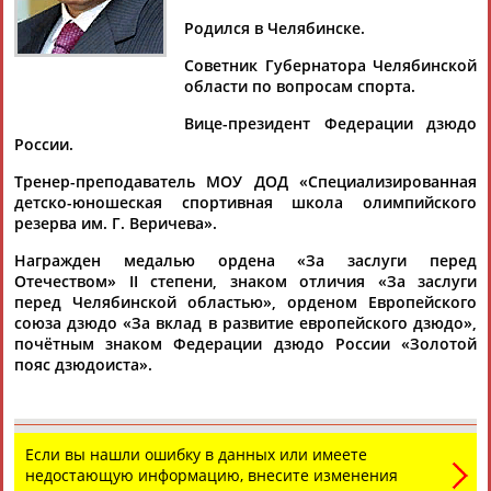
Родился в Челябинске.
Советник Губернатора Челябинской
области по вопросам спорта.
Дмитрий
Тамилла
Рамазан
Ростом
АБАРЕНОВ
АБАСОВА
АБАЧАРАЕВ
АБАШИДЗЕ
Вице-президент Федерации дзюдо
России.
Тренер-преподаватель МОУ ДОД «Специализированная
детско-юношеская спортивная школа олимпийского
резерва им. Г. Веричева».
Флюра
Татьяна
Акжана
Артур
АББАТЕ-
АББЯСОВА
АБДИКАРИМОВА
АБДРАХМАНОВ
Награжден медалью ордена «За заслуги перед
БУЛАТОВА
Отечеством» II степени, знаком отличия «За заслуги
перед Челябинской областью», орденом Европейского
союза дзюдо «За вклад в развитие европейского дзюдо»,
почётным знаком Федерации дзюдо России «Золотой
пояс дзюдоиста».
Если вы нашли ошибку в данных или имеете
недостающую информацию, внесите изменения