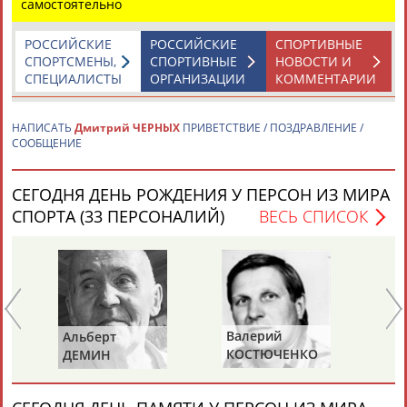
самостоятельно
РОССИЙСКИЕ
РОССИЙСКИЕ
СПОРТИВНЫЕ
СПОРТСМЕНЫ,
СПОРТИВНЫЕ
НОВОСТИ И
СПЕЦИАЛИСТЫ
ОРГАНИЗАЦИИ
КОММЕНТАРИИ
НАПИСАТЬ
Дмитрий ЧЕРНЫХ
ПРИВЕТСТВИЕ / ПОЗДРАВЛЕНИЕ /
Каримжан
Аделя
Андрей
Герман
СООБЩЕНИЕ
АБДРАХМАНОВ
АБДРАХМАНОВА
АБДУВАЛИЕВ
АБДУЛАЕВ
СЕГОДНЯ ДЕНЬ РОЖДЕНИЯ У ПЕРСОН ИЗ МИРА
СПОРТА (33 ПЕРСОНАЛИЙ)
ВЕСЬ СПИСОК
Рамазан
Тагир
Камиль
Загалав
АБДУЛАЕВ
АБДУЛАЕВ
АБДУЛАЗИЗОВ
АБДУЛБЕКОВ
Валерий
Альберт
Ви
Камалудин
Абдула
Магомед
Назир
КОСТЮЧЕНКО
ДЕМИН
СА
АБДУЛДАУДОВ
АБДУЛЖАЛИЛОВ
АБДУЛКАГИРОВ
АБДУЛЛАЕВ