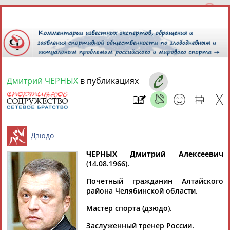
Дмитрий ЧЕРНЫХ
в публикациях
10 августа 2026 года,
13:58
СПОРТСМЕНЫ, ТРЕНЕРЫ И СПЕЦИАЛИСТЫ
13181
персон
Расширенный поиск
Найдено:
ЧЕРНЫХ Дмитрий Алексеевич
(14.08.1966).
Дзюдо
Почетный гражданин Алтайского
района Челябинской области.
Мастер спорта (дзюдо).
Аслаудин
Елена
Мария
Юлия
АБАЕВ
АБАИМОВА
АБАКУМОВА
АБАЛАКИНА
Заслуженный тренер России.