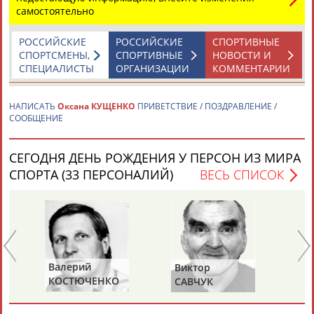
самостоятельно
РОССИЙСКИЕ
РОССИЙСКИЕ
СПОРТИВНЫЕ
СПОРТСМЕНЫ,
СПОРТИВНЫЕ
НОВОСТИ И
СПЕЦИАЛИСТЫ
ОРГАНИЗАЦИИ
КОММЕНТАРИИ
Каримжан
Аделя
Андрей
Герман
НАПИСАТЬ
Оксана КУЩЕНКО
ПРИВЕТСТВИЕ / ПОЗДРАВЛЕНИЕ /
АБДРАХМАНОВ
АБДРАХМАНОВА
АБДУВАЛИЕВ
АБДУЛАЕВ
СООБЩЕНИЕ
СЕГОДНЯ ДЕНЬ РОЖДЕНИЯ У ПЕРСОН ИЗ МИРА
СПОРТА (33 ПЕРСОНАЛИЙ)
ВЕСЬ СПИСОК
Рамазан
Тагир
Камиль
Загалав
АБДУЛАЕВ
АБДУЛАЕВ
АБДУЛАЗИЗОВ
АБДУЛБЕКОВ
Камалудин
Абдула
Магомед
Назир
Валерий
Виктор
Се
АБДУЛДАУДОВ
АБДУЛЖАЛИЛОВ
АБДУЛКАГИРОВ
АБДУЛЛАЕВ
КОСТЮЧЕНКО
САВЧУК
СУ