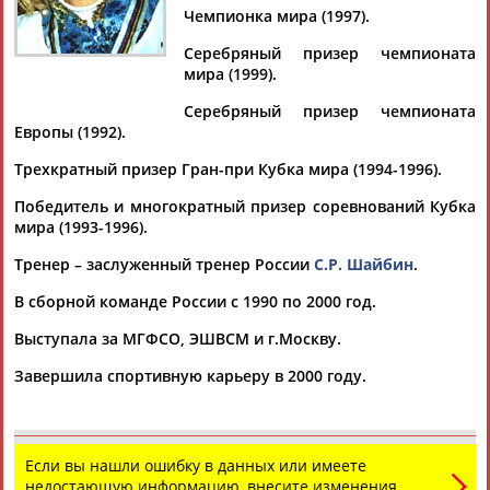
Чемпионка мира (1997).
Серебряный призер чемпионата
мира (1999).
Дмитрий
Тамилла
Рамазан
Ростом
Серебряный призер чемпионата
АБАРЕНОВ
АБАСОВА
АБАЧАРАЕВ
АБАШИДЗЕ
Европы (1992).
Трехкратный призер Гран-при Кубка мира (1994-1996).
Победитель и многократный призер соревнований Кубка
Флюра
Татьяна
Акжана
Артур
мира (1993-1996).
АББАТЕ-
АББЯСОВА
АБДИКАРИМОВА
АБДРАХМАНОВ
Тренер – заслуженный тренер России
С.Р. Шайбин
.
БУЛАТОВА
В сборной команде России с 1990 по 2000 год.
Выступала за МГФСО, ЭШВСМ и г.Москву.
Завершила спортивную карьеру в 2000 году.
Если вы нашли ошибку в данных или имеете
недостающую информацию, внесите изменения