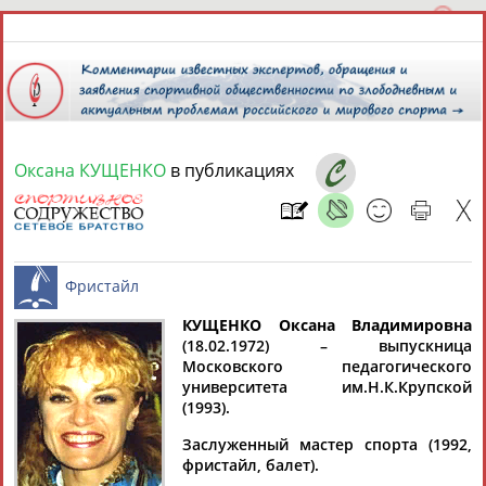
Оксана КУЩЕНКО
в публикациях
10 августа 2026 года,
14:27
СПОРТСМЕНЫ, ТРЕНЕРЫ И СПЕЦИАЛИСТЫ
13181
персон
Расширенный поиск
Найдено:
КУЩЕНКО Оксана Владимировна
(18.02.1972) – выпускница
Московского педагогического
Фристайл
университета им.Н.К.Крупской
(1993).
Заслуженный мастер спорта (1992,
Аслаудин
Елена
Мария
Юлия
фристайл, балет).
АБАЕВ
АБАИМОВА
АБАКУМОВА
АБАЛАКИНА