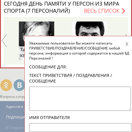
ЕЩЁ ПЕРСОНЫ
СЕГОДНЯ ДЕНЬ ПАМЯТИ У ПЕРСОН ИЗ МИРА
СПОРТА (7 ПЕРСОНАЛИЙ)
ВЕСЬ СПИСОК
24 персон из 13181
Уважаемые пользователи Вы можете написать
ТАБЛО АКТИВНОСТИ
ПРИВЕТСТВИЕ/ПОЗДРАВЛЕНИЕ/СООБЩЕНИЕ любой
Тамара
Алексей
Ал
персоне, информация о которой содержится в нашей БД
КРАВЧЕНКО
МАРЬИН
А
Персоналий !
(СОСНОВА)
ЦЕЛИ ПРОЕКТА
КОНТАКТЫ
НАШИ КНОПКИ
РЕКЛАМА
СООБЩЕНИЕ ДЛЯ:
ТЕКСТ ПРИВЕТСТВИЯ / ПОЗДРАВЛЕНИЯ /
СООБЩЕНИЕ
Вопросы сотрудничества и совместной деятельности
inform@infosport.ru
Адресов в новостной рассылке: 997
Подпишись
ИМЯ ОТПРАВИТЕЛЯ
©
Стадион, 1998-2026