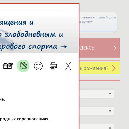
Просмотры материалов платформы
за сутки:
ТИВНОСТИ
СВОДНЫЕ ИНДЕКСЫ
У кого сегодня день рождения?
Профессия
Не выбран
ие.
Спортивное звание
Не выбран
народных соревнованиях.
Учёное звание
Не выбран