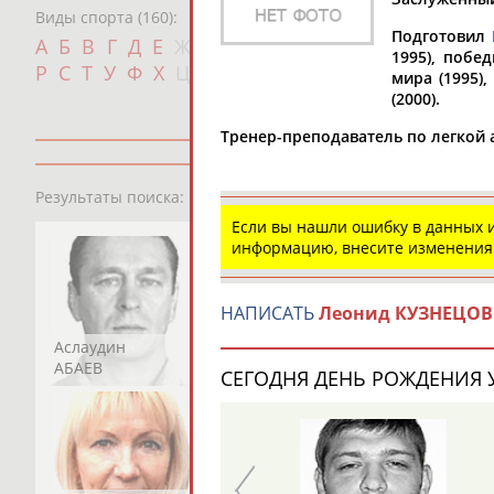
Виды спорта (160):
Подготовил
Дат
А
Б
В
Г
Д
Е
Ж
З
И
К
Л
М
Н
О
П
1995), побе
с
Р
С
Т
У
Ф
Х
Ц
Ч
Ш
Щ
Э
Ю
Я
мира (1995)
(2000).
Тренер-преподаватель по легкой 
13181
персон
Результаты поиска:
Если вы нашли ошибку в данных
информацию, внесите изменения
НАПИСАТЬ
Леонид КУЗНЕЦОВ
Аслаудин
Елена
Мария
АБАЕВ
АБАИМОВА
АБАКУМОВА
СЕГОДНЯ ДЕНЬ РОЖДЕНИЯ У