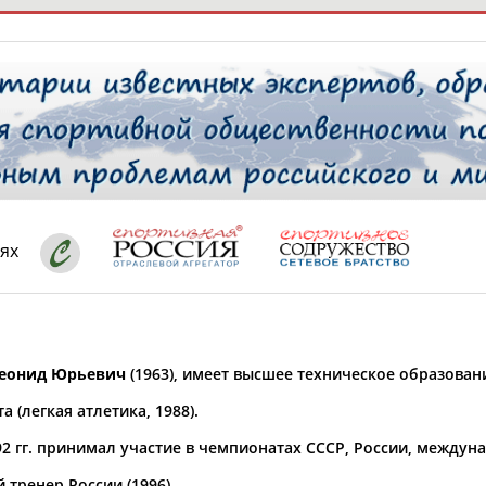
РЕСУРСНАЯ ПЛОЩАДКА
ТАБЛО АК
 специалисты
ях
ставляет регион*
 выбран
еонид Юрьевич
(1963), имеет высшее техническое образован
* для действующих спортсменов
то рождения
а (легкая атлетика, 1988).
 выбран
92 гг. принимал участие в чемпионатах СССР, России, между
ион проживания
 выбран
тренер России (1996).