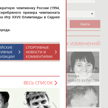
кратную чемпионку России (1994,
Чемпион
 серебряного призера чемпионата
Не выбран
ера Игр XXVII Олимпиады в Сиднее
орода.
100 последних изменений
ИЙСКИЕ
СПОРТИВНЫЕ
ТИВНЫЕ
НОВОСТИ И
НИЗАЦИИ
КОММЕНТАРИИ
Рамазан
Ростом
Флюра
АБАЧАРАЕВ
АБАШИДЗЕ
АББАТЕ-БУЛАТОВА
ВЕСЬ СПИСОК