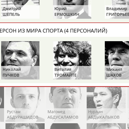
Каримжан
Аделя
Андрей
АБДРАХМАНОВ
АБДРАХМАНОВА
АБДУВАЛИЕВ
Дмитрий
Юрий
Владимир
ШЕПЕЛЬ
ЕРМОШКИН
ГРИГОРЬЕ
ЕРСОН ИЗ МИРА СПОРТА (4 ПЕРСОНАЛИЙ)
Абдула
Магомед
Назир
АБДУЛЖАЛИЛОВ
АБДУЛКАГИРОВ
АБДУЛЛАЕВ
естном спортсмене, тренере, специалисте или исправит
Николай
Виталия
Михаил
х героев! Герои спорта - это одни из главных патриотов
ПУЧКОВ
ТУОМАЙТЕ
ШАХОВ
Рустам
Магомед
Нурлан
АБДУРАШИДОВ
АБДУСАЛАМОВ
АБДЫКАЛЫКОВ