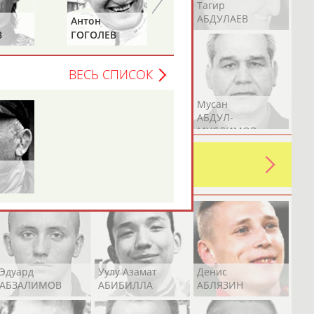
Герман
Рамазан
Тагир
АБДУЛАЕВ
АБДУЛАЕВ
АБДУЛАЕВ
Антон
Анна
В
ГОГОЛЕВ
КОЗЛОВСКАЯ
ВЕСЬ СПИСОК
Аслан
Эмиль
Мусан
АБДУЛЛИН
АБДУЛЛИН
АБДУЛ-
МУСЛИМОВ
ь какую-либо ошибку в уже
 своей страны!
Эдуард
Уулу Азамат
Денис
АБЗАЛИМОВ
АБИБИЛЛА
АБЛЯЗИН