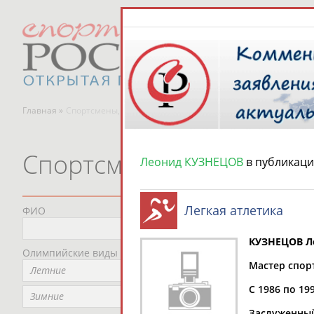
Главная »
Спортсмены, тренеры и специалисты
Спортсмены, тренеры и
Леонид КУЗНЕЦОВ
в публикаци
Легкая атлетика
ФИО
Пред
Не
КУЗНЕЦОВ Л
Олимпийские виды спорта
Мес
Мастер спорт
Летние
Не
С 1986 по 19
Рег
Зимние
Не
Заслуженный 