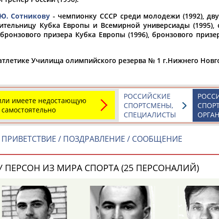
Ю. Сотникову
- чемпионку СССР среди молодежи (1992), дву
а рождения
дительницу Кубка Европы и Всемирной универсиады (1995),
по
чч
мм
год
чч
мм
год
, бронзового призера Кубка Европы (1996), бронзового приз
атлетике Училища олимпийского резерва № 1 г.Нижнего Новг
РОССИЙСКИЕ
РОСС
 или имеете недостающую
СПОРТСМЕНЫ,
СПОР
 самостоятельно
СПЕЦИАЛИСТЫ
ОРГА
ПРИВЕТСТВИЕ / ПОЗДРАВЛЕНИЕ / СООБЩЕНИЕ
Юлия
Дмитрий
Тамилла
АБАЛАКИНА
АБАРЕНОВ
АБАСОВА
 ПЕРСОН ИЗ МИРА СПОРТА (25 ПЕРСОНАЛИЙ)