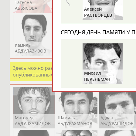
Татьяна
Акжана
Артур
АББЯСОВА
АБДИКАРИМОВА
АБДРАХМАНОВ
Павел
Алексей
МЕЛЬНИКОВ
РАСТВОРЦЕВ
СЕГОДНЯ ДЕНЬ ПАМЯТИ У П
Камиль
Загалав
Камалудин
АБДУЛАЗИЗОВ
АБДУЛБЕКОВ
АБДУЛДАУДОВ
Здесь можно разместить информацию о хорошо изв
Михаил
опубликованных записях. Страна должна знать свои
ПЕРЕЛЬМАН
(ПЕРЛЬМАН)
Магомед
Шамиль
Адлан
АБДУЛХАМИДОВ
АБДУРАХМАНОВ
АБДУРАШИДОВ