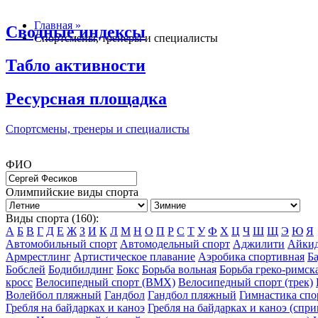
Главная »
Сводные индексы
Спортсмены, тренеры и специалисты
Табло активности
Ресурсная площадка
Спортсмены, тренеры и специалисты
ФИО
Олимпийские виды спорта
Виды спорта (160):
А
Б
В
Г
Д
Е
Ж
З
И
К
Л
М
Н
О
П
Р
С
Т
У
Ф
Х
Ц
Ч
Ш
Щ
Э
Ю
Я
Автомобильный спорт
Автомодельный спорт
Аджилити
Айки
Армрестлинг
Артистическое плавание
Аэробика спортивная
Б
Бобслей
Бодибилдинг
Бокс
Борьба вольная
Борьба греко-римск
кросс
Велосипедный спорт (BMX)
Велосипедный спорт (трек)
Волейбол пляжный
Гандбол
Гандбол пляжный
Гимнастика спо
Гребля на байдарках и каноэ
Гребля на байдарках и каноэ (спри