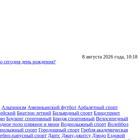
8 августа 2026 года,
10:18
го сегодня день рождения?
л
Альпинизм
Американский футбол
Арбалетный спорт
дейский
Биатлон летний
Бильярдный спорт
Блицспринт
умо
Боулинг спортивный
Бридж спортивный
Велосипедный
одное поло пляжное и мини
Воднолыжный спорт
Волейбол
рнолыжный спорт
Городошный спорт
Гребля академическая
ребно-парусный спорт
Дартс
Джиу-джитсу
Дзюдо
Ездовой