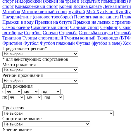
спорт
Индорхоккей (хоккей на траве в закрытых помещениях)
спорт
Конькобежный спорт
Корэш
Косика каратэ
Легкая атлет
Мотобол
Мотоциклетный спорт
муайтай
Мэй Хуа Бань Кун Фу
Пауэрлифтинг (силовое троеборье)
Перетягивание каната
Плав
Прыжки в воду
Прыжки на батуте
Прыжки на лыжах с трампл
Самбо боевое
Самолетный спорт
Санный спорт
Серфинг
Скало
пятиборье
Софтбол
Спочан
Стрельба
Стрельба из лука
Стрельб
Триатлон
Туризм cпортивный
Туризм конный
Тхэквондо (ВТФ
Фристайл
Футбол
Футбол пляжный
Футзал (футбол в зале)
Хок
Представляет регион*
* для действующих спортсменов
Место рождения
Регион проживания
Дата рождения
с
по
Профессия
Спортивное звание
Учёное звание