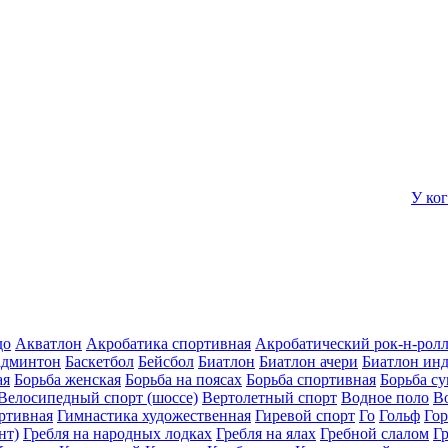
У ко
до
Акватлон
Акробатика спортивная
Акробатический рок-н-рол
админтон
Баскетбол
Бейсбол
Биатлон
Биатлон ачери
Биатлон ин
ая
Борьба женская
Борьба на поясах
Борьба спортивная
Борьба с
Велосипедный спорт (шоссе)
Вертолетный спорт
Водное поло
В
ртивная
Гимнастика художественная
Гиревой спорт
Го
Гольф
Го
нт)
Гребля на народных лодках
Гребля на ялах
Гребной слалом
Г