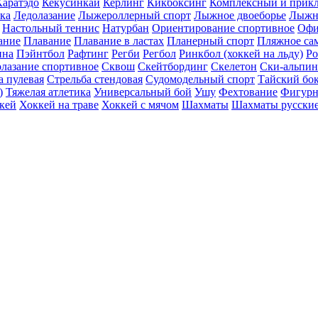
Каратэдо
Кекусинкай
Керлинг
Кикбоксинг
Комплексный и прикл
ика
Ледолазание
Лыжероллерный спорт
Лыжное двоеборье
Лыжн
Настольный теннис
Натурбан
Ориентирование cпортивное
Офи
ание
Плавание
Плавание в ластах
Планерный спорт
Пляжное са
ина
Пэйнтбол
Рафтинг
Регби
Регбол
Ринкбол (хоккей на льду)
Ро
лазание спортивное
Сквош
Скейтбординг
Скелетон
Ски-альпи
а пулевая
Стрельба стендовая
Судомодельный спорт
Тайский бо
)
Тяжелая атлетика
Универсальный бой
Ушу
Фехтование
Фигурн
кей
Хоккей на траве
Хоккей с мячом
Шахматы
Шахматы русски