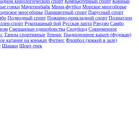
адной кинологический спорт
Компьютерный спорт
Конный
ые гонки
Маунтинбайк
Мини-футбол
Морское многоборье
церское многоборье
Парашютный спорт
Парусный спорт
мбо
Подводный спорт
Пожарно-прикладной спорт
Полиатлон
ллер-спорт
Рукопашный бой
Русская лапта
Рэндзю
Самбо
низм
Смешанные единоборства
Сноуборд
Современное
кс
Танцы спортивные
Теннис
Традиционное карате (фудокан)
ое катание на коньках
Фитнес
Флорбол (хоккей в зале)
е
Шашки
Шорт-трек