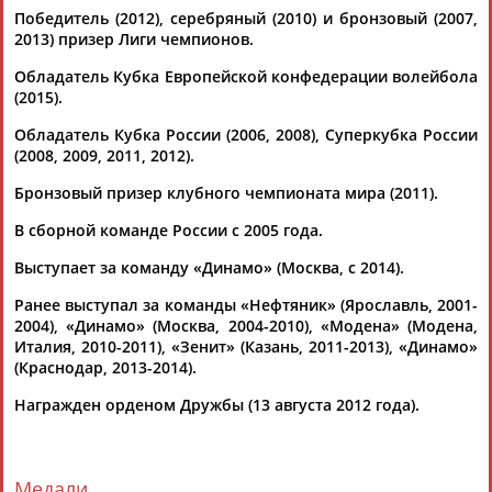
Победитель (2012), серебряный (2010) и бронзовый (2007,
12.09.2018
2013) призер Лиги чемпионов.
Назван состав мужской сборной России по волейболу на
чемпионат мира
Обладатель Кубка Европейской конфедерации волейбола
...Вольвич, Ильяс Куркаев, Дмитрий Мусэрский;
(2015).
доигровщики -
Юрий
Бережко
, Дмитрий Волков, Егор
Обладатель Кубка России (2006, 2008), Суперкубка России
Клюка, Алексей Родичев;...
(2008, 2009, 2011, 2012).
(Проект:
Информационное агентство СТАДИОН
)
10.09.2018
Бронзовый призер клубного чемпионата мира (2011).
Мужская сборная России по волейболу в полном составе
отправилась на ЧМ-2018 в Италию
В сборной команде России с 2005 года.
...Дмитрий (1988, Белогорье) Доигровщики
Бережко
Юрий
Выступает за команду «Динамо» (Москва, с 2014).
(1984, Динамо М) Волков Дмитрий (1995, Факел) Клюка...
(Проект:
Информационное агентство СТАДИОН
)
Ранее выступал за команды «Нефтяник» (Ярославль, 2001-
09.09.2018
2004), «Динамо» (Москва, 2004-2010), «Модена» (Модена,
Стала известна расширенная заявка сборной России по
Италия, 2010-2011), «Зенит» (Казань, 2011-2013), «Динамо»
волейболу на чемпионат мира
(Краснодар, 2013-2014).
...Куркаев, Дмитрий Мусэрский, Игорь Филиппов;
доигровщики -
Юрий
Бережко
, Дмитрий Волков, Антон
Награжден орденом Дружбы (13 августа 2012 года).
Карпухов, Егор Клюка,...
(Проект:
Информационное агентство СТАДИОН
)
30.08.2018
Медали