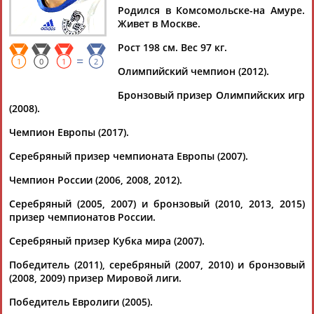
БЕРЕЖКО
Родился в Комсомольске-на Амуре.
Живет в Москве.
Рост 198 см. Вес 97 кг.
Ваш запрос: "Юрий БЕРЕЖКО"
=
1
0
1
2
Документы 1-10 из 19 найденных уникальных документов
Олимпийский чемпион (2012).
Бронзовый призер Олимпийских игр
1
2
(2008).
Чемпион Европы (2017).
Летний Фестиваль волейбола "Московское лето"
...Жук и Максим Сапожков, олимпийские чемпионы Тарас
Серебряный призер чемпионата Европы (2007).
Хтей и
Юрий
Бережко
, а также президент Московской
федерации волейбола...
Чемпион России (2006, 2008, 2012).
(Проект:
Информационное агентство СТАДИОН
)
20.07.2026
Серебряный (2005, 2007) и бронзовый (2010, 2013, 2015)
призер чемпионатов России.
Сегодня волейболисты сборной России матчем с командой
Австралии стартуют на чемпионате мира
Серебряный призер Кубка мира (2007).
...- сказал РИА Новости бывший волейболист сборной России
Юрий
Чередник. С возвращением в сборную
Победитель (2011), серебряный (2007, 2010) и бронзовый
блокирующего... ...побеждавшие на Олимпиаде-2012, как
(2008, 2009) призер Мировой лиги.
Максим Михайлов,
Юрий
Бережко
, Сергей Гранкин и
Александр Бутько, а также молодежь,...
Победитель Евролиги (2005).
(Проект:
Информационное агентство СТАДИОН
)