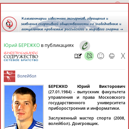
Юрий БЕРЕЖКО
в публикациях
8 августа 2026 года,
18:59
СПОРТСМЕНЫ, ТРЕНЕРЫ И СПЕЦИАЛИСТЫ
БЕРЕЖКО Юрий Викторович
1
персона
Расширенный поиск
Найдено:
(27.01.1984) - выпускник факультета
управления и права Московского
Волейбол
государственного университета
приборостроения и информатики.
Заслуженный мастер спорта (2008,
волейбол). Доигровщик.
Юрий