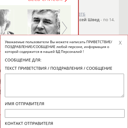
о СТАДИОН
)
л счет в финальной серии Единой лиги ВТБ
овой Никола Милутинов и защитник
Алексей
Швед
- по 14.
стал...
о СТАДИОН
)
Николай
Анатолий
Уважаемые пользователи Вы можете написать ПРИВЕТСТВИЕ/
АВИЛОВ
БЫКОВ
ПОЗДРАВЛЕНИЕ/СООБЩЕНИЕ любой персоне, информация о
которой содержится в нашей БД Персоналий !
ВЕСЬ СПИСОК
СООБЩЕНИЕ ДЛЯ:
ТЕКСТ ПРИВЕТСТВИЯ / ПОЗДРАВЛЕНИЯ / СООБЩЕНИЕ
ИМЯ ОТПРАВИТЕЛЯ
КОНТАКТ ОТПРАВИТЕЛЯ