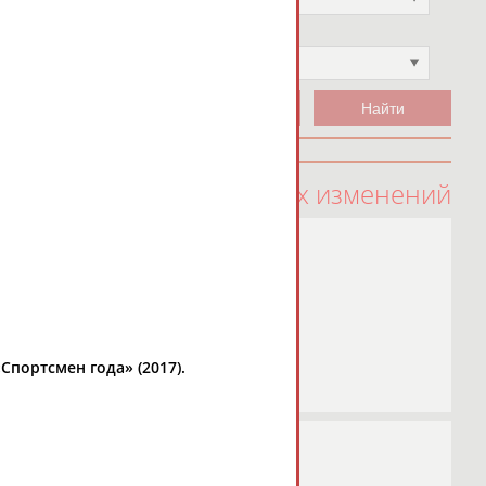
Чемпион
Не выбран
100 последних изменений
портсмен года» (2017).