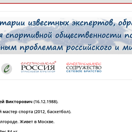
РЕСУРСНАЯ ПЛОЩАДКА
ТАБЛО АК
 специалисты
ставляет регион*
 выбран
ей Викторович
(16.12.1988).
* для действующих спортсменов
то рождения
мастер спорта (2012, баскетбол).
 выбран
лгороде. Живет в Москве.
ион проживания
 выбран
Вес 84 кг.