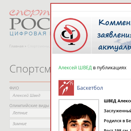
Главная »
Спортсмены, тренеры и специалисты
Спортсмены, тренеры и
Алексей ШВЕД
в публикациях
Баскетбол
ФИО
Пред
Не
ШВЕД Алекс
Олимпийские виды спорта
Мес
Заслуженный 
Летние
Не
Родился в Бе
Рег
Зимние
Не
Рост 198 см. 