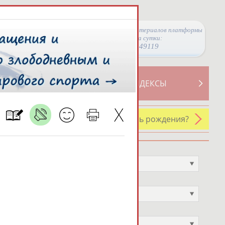
Просмотры материалов платформы
за сутки:
49119
ТИВНОСТИ
СВОДНЫЕ ИНДЕКСЫ
У кого сегодня день рождения?
Профессия
Не выбран
Спортивное звание
Не выбран
Учёное звание
Не выбран