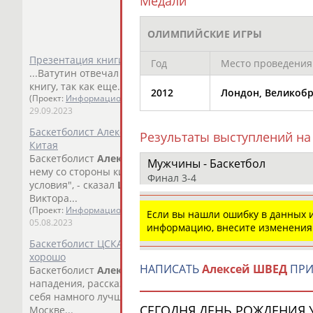
Медали
ОЛИМПИЙСКИЕ ИГРЫ
Презентация книги к 100-летию баскетбольного ЦСКА
Год
Место проведения
...Ватутин отвечал на самый "неудобный" вопрос.
Алексе
книгу, так как еще...
2012
Лондон, Великоб
(Проект:
Информационное агентство СТАДИОН
)
29.09.2023
Баскетболист Алексей Швед объявил об уходе из ЦСКА и 
Результаты выступлений на
Китая
Баскетболист
Алексей
Швед
объявил о своем уходе из мо
Мужчины - Баскетбол
нему со стороны китайских клубов.. "... ...будет комфорт
Финал 3-4
условия", - сказал
Швед
в видеоинтервью, опубликованно
Виктора...
(Проект:
Информационное агентство СТАДИОН
)
Если вы нашли ошибку в данных
05.08.2023
информацию, внесите изменения
Баскетболист ЦСКА Алексей Швед: Восстановление после 
хорошо
НАПИСАТЬ
Алексей ШВЕД
ПРИ
Баскетболист
Алексей
Швед
, получивший черепно-мозго
нападения, рассказал, что его восстановление прохо... ..
себя намного лучше.
Швед
получил черепно-мозговую тр
СЕГОДНЯ ДЕНЬ РОЖДЕНИЯ У
Москве...