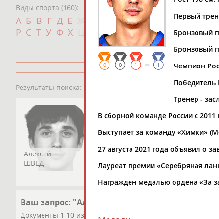
Виды спорта (160):
Первый трен
Дат
А
Б
В
Г
Д
Е
Ж
З
И
К
Л
М
Н
О
П
с
Р
С
Т
У
Ф
Х
Ц
Ч
Ш
Щ
Э
Ю
Я
Бронзовый п
Бронзовый п
=
0
0
1
1
Чемпион Росс
Победитель Е
1
персона
Результаты поиска:
Тренер - за
В сборной команде России с 2011 
Выступает за команду «Химки» (Мо
27 августа 2021 года объявил о з
Алексей
ШВЕД
Лауреат премии «Серебряная лань
Награжден медалью ордена «За засл
Ваш запрос: "Алексей Швед"
Документы 1-10 из 190 найденных уникальных документо