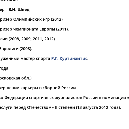
ер -
В.Н. Швед
.
а рождения
по
чч
мм
год
чч
мм
год
ризер Олимпийских игр (2012).
ризер чемпионата Европы (2011).
ии (2008, 2009, 2011, 2012).
вролиги (2008).
служенный мастер спорта
Р.Г. Куртинайтис
.
года.
сковская обл.).
авершении карьеры в сборной России.
» Федерации спортивных журналистов России в номинации «С
уги перед Отечеством» II степени (13 августа 2012 года).
в