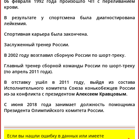
06 февраля 1992 года произошло ЧП с переливанием
АБАРЕНОВ
АБАСОВА
АБАЧАРАЕВ
АБАШИДЗЕ
крови.
В результате у спортсмена была диагностирована
лейкемия.
Спортивная карьера была закончена.
Флюра
Татьяна
Акжана
Артур
АББАТЕ-
АББЯСОВА
АБДИКАРИМОВА
АБДРАХМАНОВ
Заслуженный тренер России.
БУЛАТОВА
В 2002 году возглавил сборную России по шорт-треку.
Главный тренер сборной команды России по шорт-треку
(по апрель 2011 года).
В отставку ушёл в 2011 году, выйдя из состава
Исполнительного комитета Союза конькобежцев России
из-за конфликта с президентом
Алексеем Кравцовым
.
С июня 2018 года занимает должность помощника
Президента Олимпийского комитета России.
Если вы нашли ошибку в данных или имеете