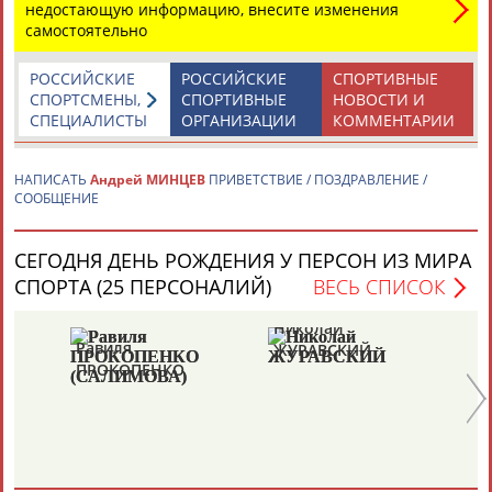
недостающую информацию, внесите изменения
самостоятельно
Каримжан
Аделя
Андрей
Герман
АБДРАХМАНОВ
АБДРАХМАНОВА
АБДУВАЛИЕВ
АБДУЛАЕВ
РОССИЙСКИЕ
РОССИЙСКИЕ
СПОРТИВНЫЕ
СПОРТСМЕНЫ,
СПОРТИВНЫЕ
НОВОСТИ И
СПЕЦИАЛИСТЫ
ОРГАНИЗАЦИИ
КОММЕНТАРИИ
Рамазан
Тагир
Камиль
Загалав
НАПИСАТЬ
Андрей МИНЦЕВ
ПРИВЕТСТВИЕ / ПОЗДРАВЛЕНИЕ /
АБДУЛАЕВ
АБДУЛАЕВ
АБДУЛАЗИЗОВ
АБДУЛБЕКОВ
СООБЩЕНИЕ
СЕГОДНЯ ДЕНЬ РОЖДЕНИЯ У ПЕРСОН ИЗ МИРА
Камалудин
СПОРТА (25 ПЕРСОНАЛИЙ)
ВЕСЬ СПИСОК
АБДУЛДАУДОВ
Абдула
Магомед
Назир
АБДУЛЖАЛИЛОВ
АБДУЛКАГИРОВ
АБДУЛЛАЕВ
Николай
Ю
Равиля
ЖУРАВСКИЙ
Х
ПРОКОПЕНКО
ЕЩЁ ПЕРСОНЫ
(САЛИМОВА)
24 персон из 13181