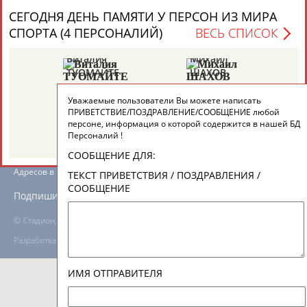
СЕГОДНЯ ДЕНЬ ПАМЯТИ У ПЕРСОН ИЗ МИРА
ТАБЛО АКТИВНОСТИ
СПОРТА (4 ПЕРСОНАЛИЙ)
ВЕСЬ СПИСОК
Виталия
Михаил
ТУОМАЙТЕ
ШАХОВ
ЦЕЛИ ПРОЕКТА
КОНТАКТЫ
НАШИ КНОПКИ
РЕКЛАМА
Уважаемые пользователи Вы можете написать
ПРИВЕТСТВИЕ/ПОЗДРАВЛЕНИЕ/СООБЩЕНИЕ любой
персоне, информация о которой содержится в нашей БД
Персоналий !
Вопросы сотрудничества и совместной деятельности
inform@infosport.ru
СООБЩЕНИЕ ДЛЯ:
Адресов в новостной рассылке: 996
ТЕКСТ ПРИВЕТСТВИЯ / ПОЗДРАВЛЕНИЯ /
СООБЩЕНИЕ
Подпишись
©
Стадион, 1998-2026
Разработка и поддержка ООО НАИТ «Стадион»
ИМЯ ОТПРАВИТЕЛЯ