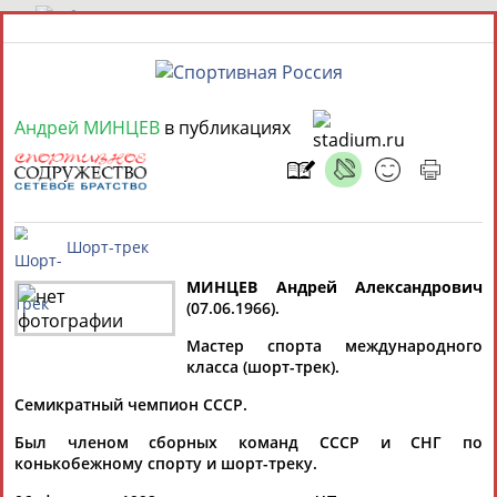
8 августа 2026 года,
16:39
Андрей МИНЦЕВ
в публикациях
СПОРТСМЕНЫ, ТРЕНЕРЫ И СПЕЦИАЛИСТЫ
13181
персон
Расширенный поиск
Найдено:
МИНЦЕВ Андрей Александрович
(07.06.1966).
Аслаудин
Шорт-трек
Елена
АБАЕВ
Мастер спорта международного
АБАИМОВА
класса (шорт-трек).
Мария
Юлия
АБАКУМОВА
АБАЛАКИНА
Семикратный чемпион СССР.
Был членом сборных команд СССР и СНГ по
конькобежному спорту и шорт-треку.
Дмитрий
Тамилла
Рамазан
Ростом