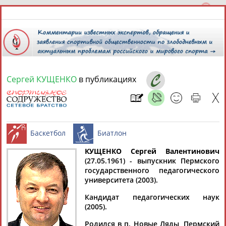
Сергей КУЩЕНКО
в публикациях
10 августа 2026 года,
14:26
СПОРТСМЕНЫ, ТРЕНЕРЫ И СПЕЦИАЛИСТЫ
КУЩЕНКО Сергей Валентинович
1
персона
Расширенный поиск
Найдено:
(27.05.1961) - выпускник Пермского
государственного педагогического
Баскетбол
Биатлон
университета (2003).
Кандидат педагогических наук
(2005).
Сергей
Родился в п. Новые Ляды, Пермский