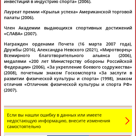
инвестиций в индустрию спорта» (2006).
...сборной России Алексей Смертин, президент Единой лиги
ВТБ
Сергей
Кущенко
и другие. В состав команды "Вместе с...
Лауреат премии «Крылья успеха» Американской торговой
(Проект:
Информационное агентство СТАДИОН
)
палаты (2006).
28.09.2024
Член Академии выдающихся спортивных достижений
По мнению грантополучателя Фонда поддержки
«СЛАВА» (2007).
олимпийцев России Илоны Корстин в Единой лиге ВТБ
молодые российские баскетболисты получают ценный
Награжден орденами Почета (16 марта 2007 года),
опыт
Дружбы (2016), Александра Невского (2021), «Миротворец»
...и женщины, и мужчины, в том числе президент Единой
Всемирного благотворительного альянса (2006),
лиги ВТБ
Сергей
Кущенко
, всем известные
Сергей
Моня,
медалями «200 лет Министерству обороны Российской
Николай Падиус,...
Федерации» (2006), «За укрепление боевого содружества»
(Проект:
Информационное агентство СТАДИОН
)
(2008), почетным знаком Госкомспорта «За заслуги в
25.09.2024
развитии физической культуры и спорта» (1998), знаком
Сергей Кущенко: Единая лига ВТБ не будет вводить
отличия «Отличник физической культуры и спорта РФ»
четырехочковые броски
(2007).
...броски. Об этом рассказал президент Единой лиги
Сергей
Кущенко
. Ранее американский баскетболист... ...
(Международная федерация баскетбола - прим. ТАСС), -
сказал
Кущенко
. - При этом в Матче звезд мы можем себе
Если вы нашли ошибку в данных или имеете
позволить...
недостающую информацию, внесите изменения
(Проект:
Информационное агентство СТАДИОН
)
самостоятельно
31.08.2024