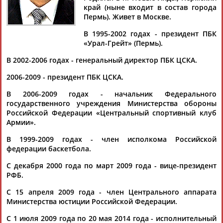
КУЩЕНКО
край (ныне входит в состав города
Пермь). Живет в Москве.
В 1995-2002 годах - президент ПБК
Ваш запрос: "Сергей КУЩЕНКО"
«Урал-Грейт» (Пермь).
Документы 1-10 из 80 найденных уникальных документов
В 2002-2006 годах - генеральный директор ПБК ЦСКА.
1
2
3
4
...
6
7
8
2006-2009 - президент ПБК ЦСКА.
В 2006-2009 годах - начальник Федерального
Сергей Кущенко: Никто не отзывал лицензию FIBA у Единой
государственного учреждения Министерства обороны
лиги ВТБ
Российской Федерации «Центральный спортивный клуб
Президент Единой лиги ВТБ
Сергей
Кущенко
заявил РИА
Армии».
Новости, что организация сохраняет окна на игры сборной
России в соответс... ...календаре сохраняются все окна для
В 1999-2009 годах - член исполкома Российской
сборных", - ответил
Кущенко
на вопрос, изменится ли
федерации баскетбола.
график проведения игр в Единой...
(Проект:
Информационное агентство СТАДИОН
)
С декабря 2000 года по март 2009 года - вице-президент
24.06.2026
РФБ.
Сергей Кущенко: Клуб "Пари НН" должен подтвердить
С 15 апреля 2009 года - член Центрального аппарата
участие в Единой лиге ВТБ до 15 июня
Министерства юстиции Российской Федерации.
...сезоне. Об этом сообщил президент Единой лиги ВТБ
Сергей
Кущенко
. Ранее стало известно, что
С 1 июля 2009 года по 20 мая 2014 года - исполнительный