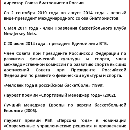
Гострудинспекция... ...документы для участия в следующем
директор Союза биатлонистов России.
сезоне, - сказал
Кущенко
. - У клуба дедлайн до 15 июня, так
как совет лиги, на...
Со 2 сентября 2010 года по август 2014 года - первый
(Проект:
Информационное агентство СТАДИОН
)
вице-президент Международного союза биатлонистов.
10.06.2026
С мая 2011 года - член Правления баскетбольного клуба
Стартует регулярный чемпионат Единой лиги ВТБ
New Jersey Nets.
...Обе команды сыграют в Евролиге. Президент Единой лиги
ВТБ
Сергей
Кущенко
после финала в разговоре с ТАСС
С 20 июля 2014 года - президент Единой лиги ВТБ.
отметил, что... ...уровень Единой лиги, уровень наших
команд. И мы получили много лестных слов за организацию
Член Совета при Президенте Российской Федерации по
турнира", - сказал
Кущенко
. ...
развитию физической культуры и спорта, член
(Проект:
Информационное агентство СТАДИОН
)
межведомственной комиссии по развитию спорта высших
28.09.2025
достижений Совета при Президенте Российской
Федерации по развитию физической культуры и спорта.
Казахстанская "Астана" не будет выступать в следующем
сезоне Единой лиги ВТБ
«Человек года в российском баскетболе» (1999).
...в Единой лиге ВТБ. Об этом сообщил президент лиги
Сергей
Кущенко
, комментарий которого приводит пресс-
Лауреат премии «Спортивный менеджер года» (2002).
служба... ...хотят продолжать, и мы этого тоже хотим", -
сказал
Кущенко
. В текущем сезоне "Астана" заняла...
Лучший менеджер Европы по версии баскетбольной
(Проект:
Информационное агентство СТАДИОН
)
Евролиги (2006).
15.05.2025
Лауреат премии РБК «Персона года» в номинации
В Москве прошел благотворительный матч по баскетболу в
«Современные управленческие решения и привлечение
поддержку детей с ДЦП