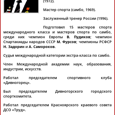
(1972).
Мастер спорта (самбо, 1969).
Заслуженный тренер России (1996).
Дмитрий
Тамилла
Рамазан
Ростом
Подготовил 15 мастеров спорта
АБАРЕНОВ
АБАСОВА
АБАЧАРАЕВ
АБАШИДЗЕ
международного класса и мастеров спорта по самбо,
среди них чемпион Европы
В. Пудиков
; чемпион
Спартакиады народов СССР
М. Фурсов
; чемпионы РСФСР
Н. Задорин
и
А. Самороков
.
Флюра
Татьяна
Акжана
Артур
Судья международной категории экстра-класса по самбо.
АББАТЕ-
АББЯСОВА
АБДИКАРИМОВА
АБДРАХМАНОВ
БУЛАТОВА
Член Международной академии наук, образования,
индустрии, искусств.
Работал председателем спортивного клуба
«Дивногорец».
Был председателем Дивногорского городского
спорткомитета.
Работал председателем Красноярского краевого совета
ДСО «Труд».