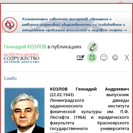
Геннадий КОЗЛОВ
в публикациях
9 августа 2026 года,
19:20
СПОРТСМЕНЫ, ТРЕНЕРЫ И СПЕЦИАЛИСТЫ
13181
персон
Расширенный поиск
Найдено:
КОЗЛОВ Геннадий Андреевич
(22.02.1943) - выпускник
Ленинградского дважды
Самбо
орденоносного института
физической культуры им. П.Ф.
Лесгафта (1964) и юридического
факультета Красноярского
Аслаудин
Елена
Мария
Юлия
государственного университета
АБАЕВ
АБАИМОВА
АБАКУМОВА
АБАЛАКИНА