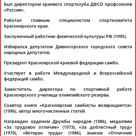
Был директором краевого спортклуба ДФСО профсоюзов
«Россия».
Работал главным специалистом спорткомитета
Красноярского края.
Заслуженный работник физической культуры РФ (1995).
Каримжан
Аделя
Андрей
Герман
Избирался депутатом Дивногорского городского совета
АБДРАХМАНОВ
АБДРАХМАНОВА
АБДУВАЛИЕВ
АБДУЛАЕВ
народных депутатов.
Президент Красноярской краевой федерации самбо.
Участвует в работе Международной и Всероссийской
федераций самбо.
Рамазан
Тагир
Камиль
Загалав
АБДУЛАЕВ
АБДУЛАЕВ
АБДУЛАЗИЗОВ
АБДУЛБЕКОВ
Заместитель директора по спортивной работе
Красноярского училища олимпийского резерва.
Соавтор книги «Красноярские самбисты возвращаются»
(1996), автор многочисленных статей.
Камалудин
Абдула
Магомед
Назир
АБДУЛДАУДОВ
АБДУЛЖАЛИЛОВ
АБДУЛКАГИРОВ
АБДУЛЛАЕВ
Награжден орденом Дружбы народов (1986), медалями
«За трудовое отличие» (1973), «За доблестный труд»
(1970), «Ветеран труда» (1986), знаком «Отличник