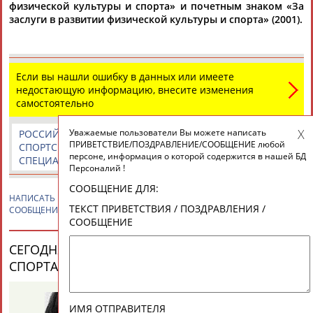
ЕЩЁ ПЕРСОНЫ
физической культуры и спорта» и почетным знаком «За
заслуги в развитии физической культуры и спорта» (2001).
24 персон из 13181
Если вы нашли ошибку в данных или имеете
недостающую информацию, внесите изменения
самостоятельно
ТАБЛО АКТИВНОСТИ
Уважаемые пользователи Вы можете написать
РОССИЙСКИЕ
РОССИЙСКИЕ
СПОРТИВНЫЕ
ПРИВЕТСТВИЕ/ПОЗДРАВЛЕНИЕ/СООБЩЕНИЕ любой
СПОРТСМЕНЫ,
СПОРТИВНЫЕ
НОВОСТИ И
ЦЕЛИ ПРОЕКТА
КОНТАКТЫ
НАШИ КНОПКИ
РЕКЛАМА
персоне, информация о которой содержится в нашей БД
СПЕЦИАЛИСТЫ
ОРГАНИЗАЦИИ
КОММЕНТАРИИ
Персоналий !
СООБЩЕНИЕ ДЛЯ:
НАПИСАТЬ
Геннадий КОЗЛОВ
ПРИВЕТСТВИЕ / ПОЗДРАВЛЕНИЕ /
ТЕКСТ ПРИВЕТСТВИЯ / ПОЗДРАВЛЕНИЯ /
СООБЩЕНИЕ
СООБЩЕНИЕ
Вопросы сотрудничества и совместной деятельности
inform@infosport.ru
СЕГОДНЯ ДЕНЬ РОЖДЕНИЯ У ПЕРСОН ИЗ МИРА
Адресов в новостной рассылке: 997
СПОРТА (25 ПЕРСОНАЛИЙ)
ВЕСЬ СПИСОК
Подпишись
©
Стадион, 1998-2026
ИМЯ ОТПРАВИТЕЛЯ