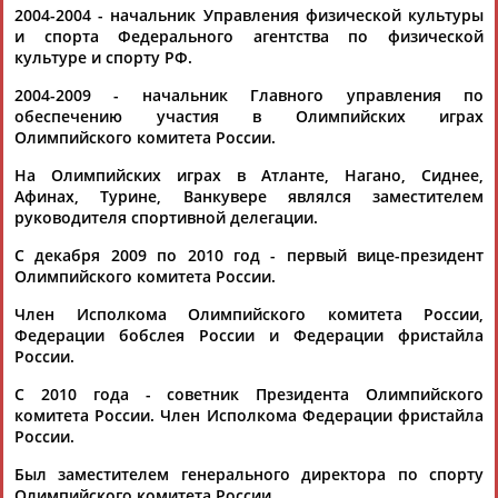
2004-2004 - начальник Управления физической культуры
и спорта Федерального агентства по физической
культуре и спорту РФ.
2004-2009 - начальник Главного управления по
обеспечению участия в Олимпийских играх
Олимпийского комитета России.
Каримжан
Аделя
Андрей
Герман
На Олимпийских играх в Атланте, Нагано, Сиднее,
АБДРАХМАНОВ
АБДРАХМАНОВА
АБДУВАЛИЕВ
АБДУЛАЕВ
Афинах, Турине, Ванкувере являлся заместителем
руководителя спортивной делегации.
С декабря 2009 по 2010 год - первый вице-президент
Олимпийского комитета России.
Рамазан
Тагир
Камиль
Загалав
АБДУЛАЕВ
АБДУЛАЕВ
АБДУЛАЗИЗОВ
АБДУЛБЕКОВ
Член Исполкома Олимпийского комитета России,
Федерации бобслея России и Федерации фристайла
России.
С 2010 года - советник Президента Олимпийского
комитета России. Член Исполкома Федерации фристайла
Камалудин
Абдула
Магомед
Назир
России.
АБДУЛДАУДОВ
АБДУЛЖАЛИЛОВ
АБДУЛКАГИРОВ
АБДУЛЛАЕВ
Был заместителем генерального директора по спорту
Олимпийского комитета России.