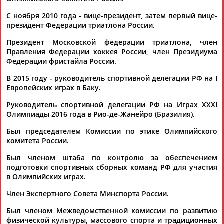
ЕЩЁ ПЕРСОНЫ
С ноября 2010 года - вице-президент, затем первый вице-
президент Федерации триатлона России.
24 персон из 13181
Президент Московской федерации триатлона, член
Правления Федерации хоккея России, член Президиума
Федерации фристайла России.
ТАБЛО АКТИВНОСТИ
В 2015 году - руководитель спортивной делегации РФ на I
Европейских играх в Баку.
Руководитель спортивной делегации РФ на Играх ХХХI
ЦЕЛИ ПРОЕКТА
КОНТАКТЫ
НАШИ КНОПКИ
РЕКЛАМА
Олимпиады 2016 года в Рио-де-Жанейро (Бразилия).
Был председателем Комиссии по этике Олимпийского
комитета России.
Был членом штаба по контролю за обеспечением
Вопросы сотрудничества и совместной деятельности
inform@infosport.ru
подготовки спортивных сборных команд РФ для участия
в Олимпийских играх.
Адресов в новостной рассылке: 996
Член Экспертного Совета Минспорта России.
Подпишись
Был членом Межведомственной комиссии по развитию
©
Стадион, 1998-2026
физической культуры, массового спорта и традиционных