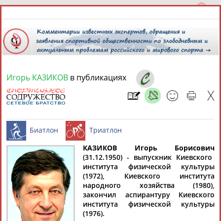
Игорь КАЗИКОВ
в публикациях
8 августа 2026 года,
08:54
СПОРТСМЕНЫ, ТРЕНЕРЫ И СПЕЦИАЛИСТЫ
13181
персон
Расширенный поиск
Найдено:
КАЗИКОВ Игорь Борисович
(31.12.1950) - выпускник Киевского
института физической культуры
Биатлон
Триатлон
(1972), Киевского института
народного хозяйства (1980),
закончил аспирантуру Киевского
института физической культуры
Аслаудин
Елена
Мария
Юлия
(1976).
АБАЕВ
АБАИМОВА
АБАКУМОВА
АБАЛАКИНА