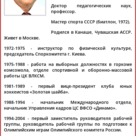
Доктор педагогических наук,
профессор.
Мастер спорта СССР (биатлон, 1972).
Дмитрий
Тамилла
Рамазан
Ростом
Родился в Канаше, Чувашская АССР.
АБАРЕНОВ
АБАСОВА
АБАЧАРАЕВ
АБАШИДЗЕ
Живет в Москве.
1972-1975 - инструктор по физической культуре,
председатель Споркомитета г. Киева.
Флюра
Татьяна
Акжана
Артур
1975-1988 - работа на выборных должностях в горкоме
АББАТЕ-
АББЯСОВА
АБДИКАРИМОВА
АБДРАХМАНОВ
комсомола, отделе спортивной и оборонно-массовой
БУЛАТОВА
работы ЦК ВЛКСМ.
1981-1989 - первый вице-президент клуба юных
хоккеистов «Золотая шайба».
1988-1994 - начальник Международного отдела,
начальник Управления кадров ЦС ВФСО «Динамо».
1994-2004 - первый заместитель руководителя рабочей
группы, руководитель рабочей группы по подготовке к
Олимпийским играм Олимпийского комитета России.