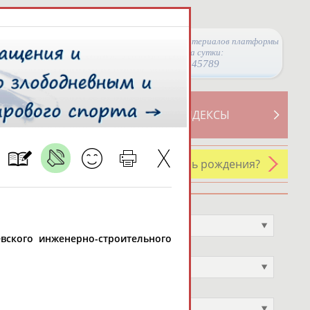
Просмотры материалов платформы
за сутки:
45789
ТИВНОСТИ
СВОДНЫЕ ИНДЕКСЫ
У кого сегодня день рождения?
Профессия
Не выбран
шевского инженерно-строительного
Спортивное звание
Не выбран
Учёное звание
Не выбран