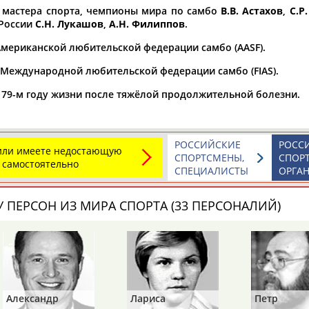
Каримжан
Аделя
Андрей
 мастера спорта, чемпионы мира по самбо
В.В. Астахов
,
С.Р
АБДРАХМАНОВ
АБДРАХМАНОВА
АБДУВАЛИЕВ
 России
С.Н. Лукашов
,
А.Н. Филиппов
.
 Американской любительской федерации самбо (AASF).
нт Международной любительской федерации самбо (FIAS).
а 79-м году жизни после тяжёлой продолжительной болезни.
Абдула
Магомед
Назир
АБДУЛЖАЛИЛОВ
АБДУЛКАГИРОВ
АБДУЛЛАЕВ
РОССИЙСКИЕ
РОСС
 или имеете недостающую
естном спортсмене, тренере, специалисте или исправит
СПОРТСМЕНЫ,
СПОР
 самостоятельно
х героев! Герои спорта - это одни из главных патриотов
СПЕЦИАЛИСТЫ
ОРГА
 ПЕРСОН ИЗ МИРА СПОРТА (33 ПЕРСОНАЛИЙ)
Рустам
Магомед
Нурлан
АБДУРАШИДОВ
АБДУСАЛАМОВ
АБДЫКАЛЫКОВ
Александр
Лариса
Петр