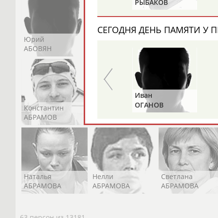
ГАЗЗАЕВ
РЫБАКОВ
СЕГОДНЯ ДЕНЬ ПАМЯТИ У П
Юрий
Никита
Виктор
АБОВЯН
АБОЗОВИК
АБОИМОВ
Альгирдас
Иван
ЛАУРИТЕНАС
ОГАНОВ
Константин
Константин
Николай
АБРАМОВ
АБРАМОВ
АБРАМОВ
Наталья
Нелли
Светлана
АБРАМОВА
АБРАМОВА
АБРАМОВА
63 персон из 13181