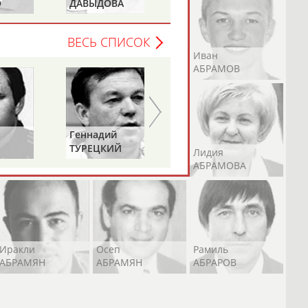
О
ДАВЫДОВА
ДОРОВСКИХ
(САМОЛЕНКО,
ХАМИТОВА))
ВЕСЬ СПИСОК
Андрей
Валерий
Иван
АБРАМОВ
АБРАМОВ
АБРАМОВ
Геннадий
ТУРЕЦКИЙ
Екатерина
Ирина
Лидия
АБРАМОВА
АБРАМОВА
АБРАМОВА
Иракли
Осеп
Рамиль
АБРАМЯН
АБРАМЯН
АБРАРОВ