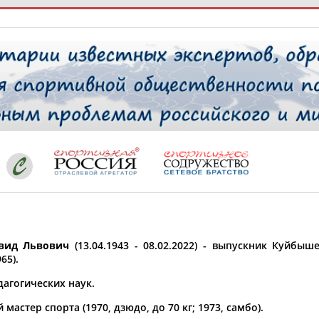
РЕСУРСНАЯ ПЛОЩАДКА
ТАБЛО АК
 специалисты
ставляет регион*
 выбран
вид Львович
(13.04.1943 - 08.02.2022) - выпускник Куйбы
* для действующих спортсменов
то рождения
65).
 выбран
дагогических наук.
ион проживания
мастер спорта (1970, дзюдо, до 70 кг; 1973, самбо).
 выбран