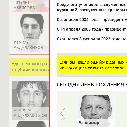
Татьяна
Акжана
Артур
Среди его учеников заслуженные
АББЯСОВА
АБДИКАРИМОВА
АБДРАХМАНОВ
Куринной
, заслуженные тренеры
С 4 апреля 2004 года - президент
С 14 апреля 2005 года - президе
Скончался 8 февраля 2022 года н
Камиль
Загалав
Камалудин
АБДУЛАЗИЗОВ
АБДУЛБЕКОВ
АБДУЛДАУДОВ
Если вы нашли ошибку в данных
Здесь можно разместить информацию о хорошо изв
информацию, внесите изменения
опубликованных записях. Страна должна знать свои
СЕГОДНЯ ДЕНЬ РОЖДЕНИЯ У
Магомед
Шамиль
Адлан
АБДУЛХАМИДОВ
АБДУРАХМАНОВ
АБДУРАШИДОВ
Валерий
Владимир