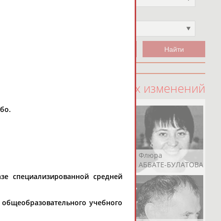
Чемпион
Не выбран
100 последних изменений
бо.
Рамазан
Ростом
Флюра
АБАЧАРАЕВ
АБАШИДЗЕ
АББАТЕ-БУЛАТОВА
азе специализированной средней
 общеобразовательного учебного