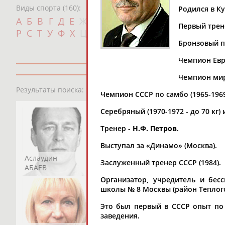
Виды спорта (160):
Родился в К
Дат
А
Б
В
Г
Д
Е
Ж
З
И
К
Л
М
Н
О
П
Первый трен
с
Р
С
Т
У
Ф
Х
Ц
Ч
Ш
Щ
Э
Ю
Я
Бронзовый п
Чемпион Евро
Чемпион мира
13181
персон
Результаты поиска:
Чемпион СССР по самбо (1965-1969, 
Серебряный (1970-1972 - до 70 кг)
Тренер -
Н.Ф. Петров
.
Выступал за «Динамо» (Москва).
Аслаудин
Елена
Мария
Заслуженный тренер СССР (1984).
АБАЕВ
АБАИМОВА
АБАКУМОВА
Организатор, учредитель и бес
школы № 8 Москвы (район Теплого
Это был первый в СССР опыт по
заведения.