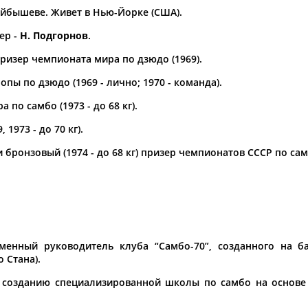
уйбышеве. Живет в Нью-Йорке (США).
а рождения
ер -
Н. Подгорнов
.
по
чч
мм
год
чч
мм
год
ризер чемпионата мира по дзюдо (1969).
пы по дзюдо (1969 - лично; 1970 - команда).
 по самбо (1973 - до 68 кг).
1973 - до 70 кг).
 и бронзовый (1974 - до 68 кг) призер чемпионатов СССР по сам
Юлия
Дмитрий
Тамилла
АБАЛАКИНА
АБАРЕНОВ
АБАСОВА
сменный руководитель клуба “Самбо-70”, созданного на б
 Стана).
 созданию специализированной школы по самбо на основе