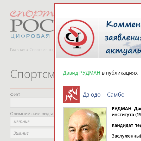
Главная »
Спортсмены, тренеры и специалисты
Спортсмены, тренеры и
Давид РУДМАН
в публикациях
Дзюдо
Самбо
ФИО
Пред
Не
РУДМАН Да
Олимпийские виды спорта
Мес
института (19
Летние
Не
Кандидат пе
Рег
Зимние
Заслуженный 
Не