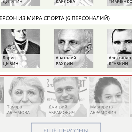
ДИТЯТИН
КАРЛОВА
ТИМЧЕНК
ЕРСОН ИЗ МИРА СПОРТА (6 ПЕРСОНАЛИЙ)
Элизабет
Захария
Александр
АБРААМЯН
АБРАМАШВИЛИ
АБРАМОВ
Борис
Анатолий
Александр
ЦЫБИН
РАХЛИН
ЯГУБКИН
Павел
Дарья
Екатерина
АБРАМОВ
АБРАМОВА
АБРАМОВА
Тамара
Дмитрий
Маргарита
АБРАМОВА
АБРАМОВИЧ
АБРАМОВИЧ
ЕЩЁ ПЕРСОНЫ