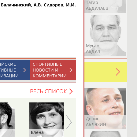
Герман
Рамазан
Тагир
. Балачинский
,
А.В. Сидоров
,
И.И.
АБДУЛАЕВ
АБДУЛАЕВ
АБДУЛАЕВ
Аслан
Эмиль
Мусан
АБДУЛЛИН
АБДУЛЛИН
АБДУЛ-
МУСЛИМОВ
ИЙСКИЕ
СПОРТИВНЫЕ
ь какую-либо ошибку в уже
ТИВНЫЕ
НОВОСТИ И
 своей страны!
НИЗАЦИИ
КОММЕНТАРИИ
ВЕСЬ СПИСОК
Эдуард
Уулу Азамат
Денис
АБЗАЛИМОВ
АБИБИЛЛА
АБЛЯЗИН
Елена
Татьяна