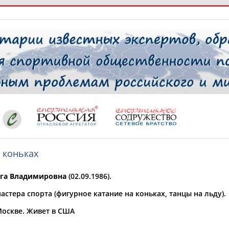
РЕСУРСНАЯ ПЛОЩАДКА
ТАБЛО АК
 специалисты
 коньках
ставляет регион*
 выбран
га Владимировна
(02.09.1986).
* для действующих спортсменов
то рождения
астера спорта (фигурное катание на коньках, танцы на льду).
 выбран
Москве. Живет в США
ион проживания
 выбран