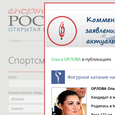
Главная »
Спортсмены, тренеры и специалисты
Спортсмены, тренеры и
Ольга ОРЛОВА
в публикациях
Фигурное катание на
ФИО
Пред
Не
ОРЛОВА Оль
Олимпийские виды спорта
Мес
Кандидат в м
Летние
Не
Родилась в 
Рег
Зимние
Не
Рост 172 см.