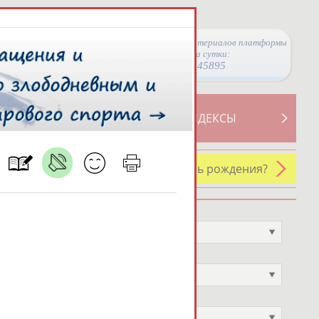
Просмотры материалов платформы
за сутки:
45895
ТИВНОСТИ
СВОДНЫЕ ИНДЕКСЫ
У кого сегодня день рождения?
Профессия
Не выбран
Спортивное звание
Не выбран
Учёное звание
Не выбран