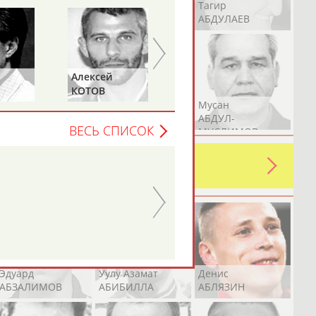
Герман
Рамазан
Тагир
АБДУЛАЕВ
АБДУЛАЕВ
АБДУЛАЕВ
сей
Сергей
Алексей
В
КОЧЕТКОВ
АКАТЬЕВ
Аслан
Эмиль
Мусан
АБДУЛЛИН
АБДУЛЛИН
АБДУЛ-
ВЕСЬ СПИСОК
МУСЛИМОВ
Геннадий
ТУРЕЦКИЙ
ь какую-либо ошибку в уже
 своей страны!
Эдуард
Уулу Азамат
Денис
АБЗАЛИМОВ
АБИБИЛЛА
АБЛЯЗИН