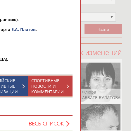
Чемпион
Не выбран
Францию).
порта
Е.А. Платов
.
100 последних изменений
ША).
ИЙСКИЕ
СПОРТИВНЫЕ
ТИВНЫЕ
НОВОСТИ И
НИЗАЦИИ
КОММЕНТАРИИ
Рамазан
Ростом
Флюра
АБАЧАРАЕВ
АБАШИДЗЕ
АББАТЕ-БУЛАТОВА
ВЕСЬ СПИСОК