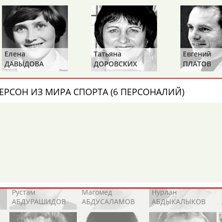
Каримжан
Аделя
Андрей
АБДРАХМАНОВ
АБДРАХМАНОВА
АБДУВАЛИЕВ
Татьяна
Евгений
Алек
ДОРОВСКИХ
ПЛАТОВ
КОТО
Абдула
Магомед
Назир
(САМОЛЕНКО,
АБДУЛЖАЛИЛОВ
АБДУЛКАГИРОВ
АБДУЛЛАЕВ
ХАМИТОВА))
ЕРСОН ИЗ МИРА СПОРТА (6 ПЕРСОНАЛИЙ)
орис
Анатолий
Александр
ЫБИН
РАХЛИН
ЯГУБКИН
естном спортсмене, тренере, специалисте или исправит
х героев! Герои спорта - это одни из главных патриотов
Рустам
Магомед
Нурлан
АБДУРАШИДОВ
АБДУСАЛАМОВ
АБДЫКАЛЫКОВ