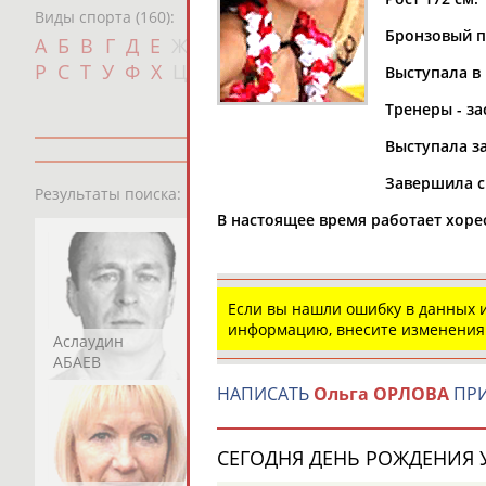
Виды спорта (160):
Бронзовый п
Дат
А
Б
В
Г
Д
Е
Ж
З
И
К
Л
М
Н
О
П
с
Р
С
Т
У
Ф
Х
Ц
Ч
Ш
Щ
Э
Ю
Я
Выступала в
Тренеры - з
Выступала з
Завершила с
13181
персон
Результаты поиска:
В настоящее время работает хоре
Если вы нашли ошибку в данных
информацию, внесите изменения
Аслаудин
Елена
Мария
АБАЕВ
АБАИМОВА
АБАКУМОВА
НАПИСАТЬ
Ольга ОРЛОВА
ПРИ
СЕГОДНЯ ДЕНЬ РОЖДЕНИЯ У