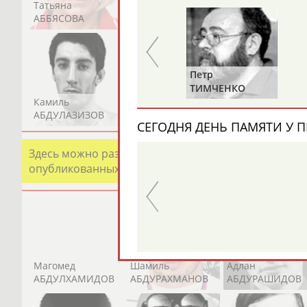
Татьяна
Акжана
Артур
АББЯСОВА
АБДИКАРИМОВА
АБДРАХМАНОВ
а
Петр
Елена
ОВА
ТИМЧЕНКО
ДАВЫДОВА
Камиль
Загалав
Камалудин
АБДУЛАЗИЗОВ
АБДУЛБЕКОВ
АБДУЛДАУДОВ
СЕГОДНЯ ДЕНЬ ПАМЯТИ У П
Альгирдас
Иван
Б
ЛАУРИТЕНАС
ОГАНОВ
Ц
Здесь можно разместить информацию о хорошо изв
опубликованных записях. Страна должна знать свои
Магомед
Шамиль
Адлан
АБДУЛХАМИДОВ
АБДУРАХМАНОВ
АБДУРАШИДОВ