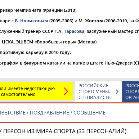
ризер чемпионата Франции (2010).
а рождения
по
чч
мм
год
чч
мм
год
 паре с
В. Новиковым
(2005-2006) и
М. Жостом
(2006-2010, за 
аслуженный тренер СССР
Т.А. Тарасова
, заслуженный мастер с
а ЦСКА, ЭШВСМ «Воробьевы горы» (Москва).
портивную карьеру в 2010 году.
ографом в фигурном катании на катке в штате Нью-Джерси (С
РОССИЙСКИЕ
РОСС
 или имеете недостающую
СПОРТСМЕНЫ,
СПОР
 самостоятельно
СПЕЦИАЛИСТЫ
ОРГА
Юлия
Дмитрий
Тамилла
АБАЛАКИНА
АБАРЕНОВ
АБАСОВА
ВЕТСТВИЕ / ПОЗДРАВЛЕНИЕ / СООБЩЕНИЕ
 ПЕРСОН ИЗ МИРА СПОРТА (33 ПЕРСОНАЛИЙ)