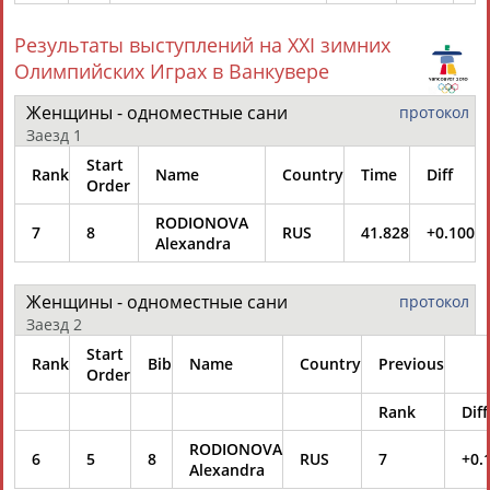
Результаты выступлений на XXI зимних
Олимпийских Играх в Ванкувере
Женщины - одноместные сани
протокол
Заезд 1
Start
Rank
Name
Country
Time
Diff
Order
RODIONOVA
7
8
RUS
41.828
+0.100
Alexandra
Женщины - одноместные сани
протокол
Заезд 2
Start
Rank
Bib
Name
Country
Previous
Order
Rank
Diff
RODIONOVA
6
5
8
RUS
7
+0.
Alexandra