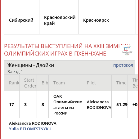
ЕЩЁ ПЕРСОНЫ
Красноярский
Сибирский
Красноярск
24 персон из 13181
край
РЕЗУЛЬТАТЫ ВЫСТУПЛЕНИЙ НА XXIII ЗИМНИХ
ТАБЛО АКТИВНОСТИ
ОЛИМПИЙСКИХ ИГРАХ В ПХЕНЧХАНЕ
Женщины - Двойки
протокол
ЦЕЛИ ПРОЕКТА
КОНТАКТЫ
НАШИ КНОПКИ
РЕКЛАМА
Заезд 1
Start
Ti
Rank
Bib
Team
Pilot
Time
Order
Be
OAR
Вопросы сотрудничества и совместной деятельности
Олимпийские
Aleksandra
inform@infosport.ru
17
3
3
51.29
+0
атлеты из
RODIONOVA
Адресов в новостной рассылке: 996
России
Подпишись
Aleksandra RODIONOVA
Yulia BELOMESTNYKH
©
Стадион, 1998-2026