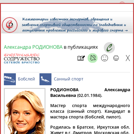
Александра РОДИОНОВА
в публикациях
9 августа 2026 года,
15:58
СПОРТСМЕНЫ, ТРЕНЕРЫ И СПЕЦИАЛИСТЫ
13181
персон
Расширенный поиск
Найдено:
РОДИОНОВА Александра
Васильевна
(02.01.1984).
Бобслей
Санный спорт
Мастер спорта международного
класса (санный спорт). Кандидат в
мастера спорта (бобслей, пилот).
Аслаудин
Елена
Мария
Юлия
Родилась в Братске, Иркутская обл.
АБАЕВ
АБАИМОВА
АБАКУМОВА
АБАЛАКИНА
Живет в г. Дмитров, Московская обл.