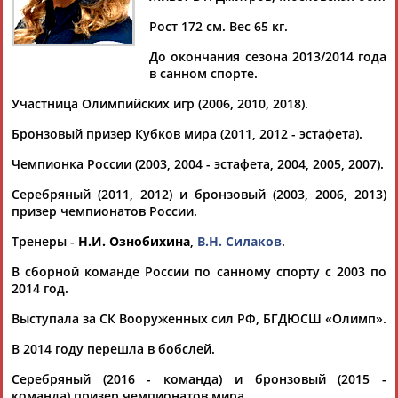
Рост 172 см. Вес 65 кг.
До окончания сезона 2013/2014 года
в санном спорте.
Дмитрий
Тамилла
Рамазан
Ростом
АБАРЕНОВ
АБАСОВА
АБАЧАРАЕВ
АБАШИДЗЕ
Участница Олимпийских игр (2006, 2010, 2018).
Бронзовый призер Кубков мира (2011, 2012 - эстафета).
Чемпионка России (2003, 2004 - эстафета, 2004, 2005, 2007).
Флюра
Татьяна
Акжана
Артур
Серебряный (2011, 2012) и бронзовый (2003, 2006, 2013)
АББАТЕ-
АББЯСОВА
АБДИКАРИМОВА
АБДРАХМАНОВ
призер чемпионатов России.
БУЛАТОВА
Тренеры -
Н.И. Ознобихина
,
В.Н. Силаков
.
В сборной команде России по санному спорту с 2003 по
2014 год.
Выступала за СК Вооруженных сил РФ, БГДЮСШ «Олимп».
В 2014 году перешла в бобслей.
Серебряный (2016 - команда) и бронзовый (2015 -
команда) призер чемпионатов мира.