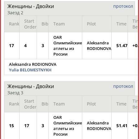
Разработка и поддержка ООО НАИТ «Стадион»
Женщины - Двойки
протокол
Заезд 2
Start
Ti
Rank
Bib
Team
Pilot
Time
Order
Be
OAR
Олимпийские
Aleksandra
17
4
3
51.47
+0
атлеты из
RODIONOVA
России
Aleksandra RODIONOVA
Yulia BELOMESTNYKH
Женщины - Двойки
протокол
Заезд 3
Start
Ti
Rank
Bib
Team
Pilot
Time
Order
Be
OAR
Олимпийские
Aleksandra
15
17
3
51.41
+0
атлеты из
RODIONOVA
России