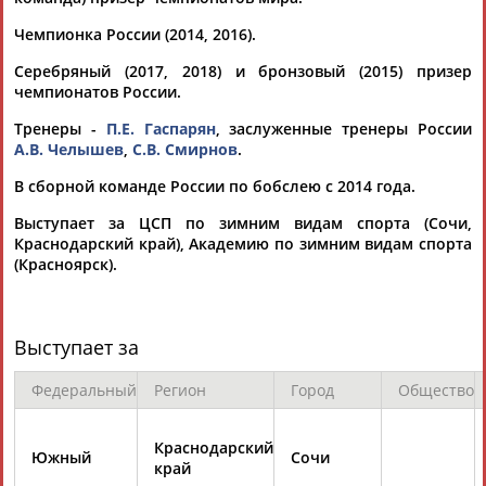
Чемпионка России (2014, 2016).
Серебряный (2017, 2018) и бронзовый (2015) призер
чемпионатов России.
Тренеры -
П.Е. Гаспарян
, заслуженные тренеры России
А.В. Челышев
,
С.В. Смирнов
.
Каримжан
Аделя
Андрей
Герман
АБДРАХМАНОВ
АБДРАХМАНОВА
АБДУВАЛИЕВ
АБДУЛАЕВ
В сборной команде России по бобслею с 2014 года.
Выступает за ЦСП по зимним видам спорта (Сочи,
Краснодарский край), Академию по зимним видам спорта
(Красноярск).
Рамазан
Тагир
Камиль
Загалав
АБДУЛАЕВ
АБДУЛАЕВ
АБДУЛАЗИЗОВ
АБДУЛБЕКОВ
Выступает за
Федеральный
Регион
Город
Общество
Камалудин
Абдула
Магомед
Назир
АБДУЛДАУДОВ
АБДУЛЖАЛИЛОВ
АБДУЛКАГИРОВ
АБДУЛЛАЕВ
Краснодарский
Южный
Сочи
край