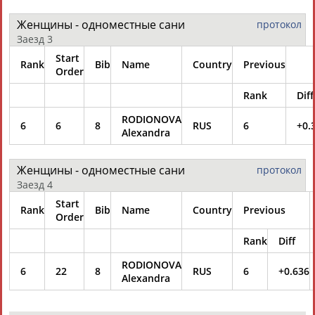
Женщины - одноместные сани
протокол
Заезд 3
Start
Rank
Bib
Name
Country
Previous
Order
Rank
Diff
RODIONOVA
6
6
8
RUS
6
+0.
Alexandra
Женщины - одноместные сани
протокол
Заезд 4
Start
Rank
Bib
Name
Country
Previous
Order
Rank
Diff
RODIONOVA
6
22
8
RUS
6
+0.636
Alexandra