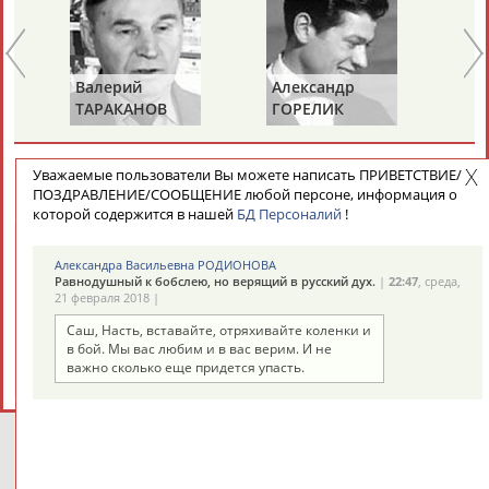
Валерий
Александр
Зу
ТАРАКАНОВ
ГОРЕЛИК
СА
СЕГОДНЯ ДЕНЬ ПАМЯТИ У ПЕРСОН ИЗ МИРА
Уважаемые пользователи Вы можете написать ПРИВЕТСТВИЕ/
ПОЗДРАВЛЕНИЕ/СООБЩЕНИЕ любой персоне, информация о
СПОРТА (2 ПЕРСОНАЛИЙ)
ВЕСЬ СПИСОК
которой содержится в нашей
БД Персоналий
!
Александра Васильевна РОДИОНОВА
Равнодушный к бобслею, но верящий в русский дух.
|
22:47
, среда,
21 февраля 2018 |
Саш, Насть, вставайте, отряхивайте коленки и
Владимир
Володар
в бой. Мы вас любим и в вас верим. И не
ВИКУЛОВ
ЗВЕЗДКИН
важно сколько еще придется упасть.