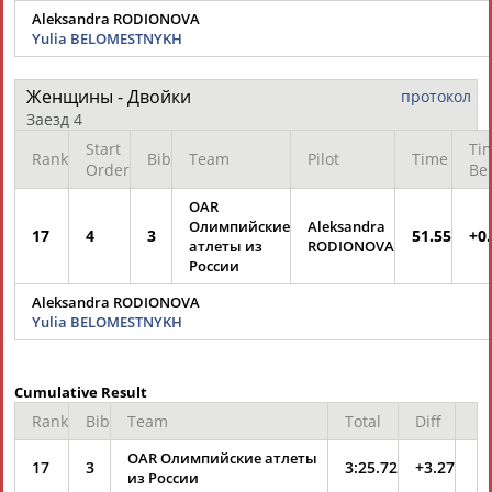
Aleksandra RODIONOVA
Yulia BELOMESTNYKH
Женщины - Двойки
протокол
Заезд 4
Start
Ti
Rank
Bib
Team
Pilot
Time
Order
Be
OAR
Олимпийские
Aleksandra
17
4
3
51.55
+0
атлеты из
RODIONOVA
России
Aleksandra RODIONOVA
Yulia BELOMESTNYKH
Cumulative Result
Rank
Bib
Team
Total
Diff
OAR Олимпийские атлеты
17
3
3:25.72
+3.27
из России