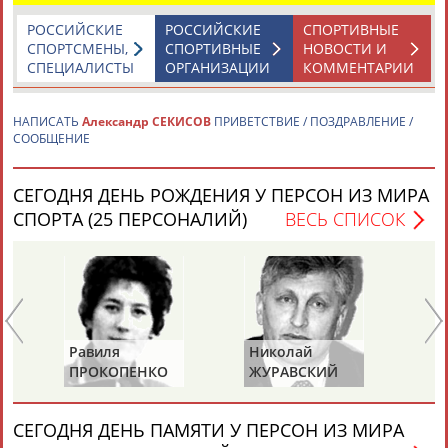
РОССИЙСКИЕ
РОССИЙСКИЕ
СПОРТИВНЫЕ
СПОРТСМЕНЫ,
СПОРТИВНЫЕ
НОВОСТИ И
СПЕЦИАЛИСТЫ
ОРГАНИЗАЦИИ
КОММЕНТАРИИ
НАПИСАТЬ
Александр СЕКИСОВ
ПРИВЕТСТВИЕ / ПОЗДРАВЛЕНИЕ /
СООБЩЕНИЕ
Каримжан
Аделя
Андрей
Герман
АБДРАХМАНОВ
АБДРАХМАНОВА
АБДУВАЛИЕВ
АБДУЛАЕВ
СЕГОДНЯ ДЕНЬ РОЖДЕНИЯ У ПЕРСОН ИЗ МИРА
СПОРТА (25 ПЕРСОНАЛИЙ)
ВЕСЬ СПИСОК
Рамазан
Тагир
Камиль
Загалав
АБДУЛАЕВ
АБДУЛАЕВ
АБДУЛАЗИЗОВ
АБДУЛБЕКОВ
Равиля
Николай
Ю
ПРОКОПЕНКО
ЖУРАВСКИЙ
Х
Камалудин
Абдула
Магомед
Назир
(САЛИМОВА)
АБДУЛДАУДОВ
АБДУЛЖАЛИЛОВ
АБДУЛКАГИРОВ
АБДУЛЛАЕВ
СЕГОДНЯ ДЕНЬ ПАМЯТИ У ПЕРСОН ИЗ МИРА