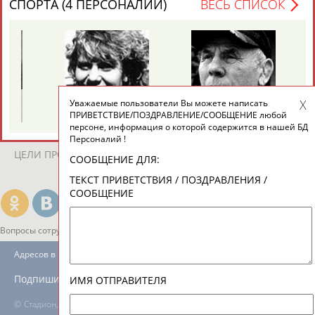
СПОРТА (4 ПЕРСОНАЛИЙ)
ВЕСЬ СПИСОК
ЕЩЁ ПЕРСОНЫ
24 персон из 13181
Виталия
Михаил
Уважаемые пользователи Вы можете написать
ТАБЛО АКТИВНОСТИ
ТУОМАЙТЕ
ШАХОВ
ПРИВЕТСТВИЕ/ПОЗДРАВЛЕНИЕ/СООБЩЕНИЕ любой
персоне, информация о которой содержится в нашей БД
Персоналий !
ЦЕЛИ ПРОЕКТА
КОНТАКТЫ
НАШИ КНОПКИ
РЕКЛАМА
СООБЩЕНИЕ ДЛЯ:
ТЕКСТ ПРИВЕТСТВИЯ / ПОЗДРАВЛЕНИЯ /
СООБЩЕНИЕ
Вопросы сотрудничества и совместной деятельности
inform@infosport.ru
Адресов в новостной рассылке: 996
Подпишись
ИМЯ ОТПРАВИТЕЛЯ
©
Стадион, 1998-2026