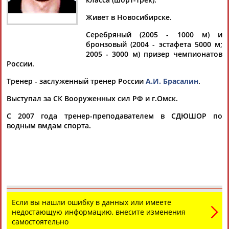
Живет в Новосибирске.
Серебряный (2005 - 1000 м) и
бронзовый (2004 - эстафета 5000 м;
Дмитрий
Тамилла
Рамазан
Ростом
2005 - 3000 м) призер чемпионатов
АБАРЕНОВ
АБАСОВА
АБАЧАРАЕВ
АБАШИДЗЕ
России.
Тренер - заслуженный тренер России
А.И. Брасалин
.
Выступал за СК Вооруженных сил РФ и г.Омск.
Флюра
Татьяна
Акжана
Артур
АББАТЕ-
АББЯСОВА
АБДИКАРИМОВА
АБДРАХМАНОВ
С 2007 года тренер-преподавателем в СДЮШОР по
БУЛАТОВА
водным вмдам спорта.
Если вы нашли ошибку в данных или имеете
недостающую информацию, внесите изменения
самостоятельно