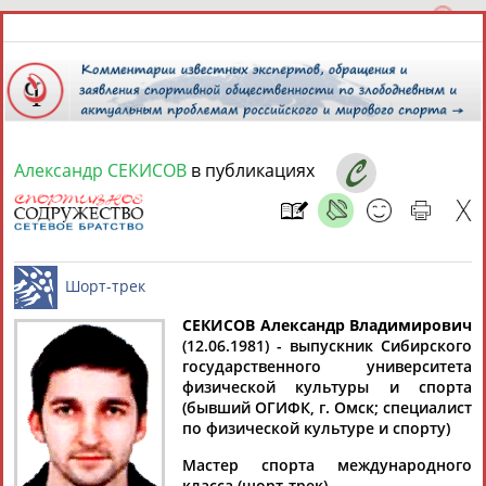
Александр СЕКИСОВ
в публикациях
8 августа 2026 года,
19:28
СПОРТСМЕНЫ, ТРЕНЕРЫ И СПЕЦИАЛИСТЫ
13181
персон
Расширенный поиск
Найдено:
СЕКИСОВ Александр Владимирович
(12.06.1981) - выпускник Сибирского
государственного университета
Шорт-трек
физической культуры и спорта
(бывший ОГИФК, г. Омск; специалист
по физической культуре и спорту)
Аслаудин
Елена
Мария
Юлия
Мастер спорта международного
АБАЕВ
АБАИМОВА
АБАКУМОВА
АБАЛАКИНА
класса (шорт-трек).