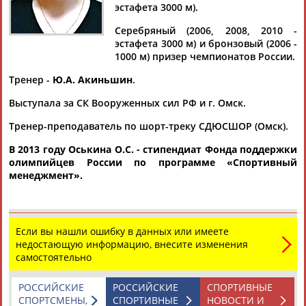
эстафета 3000 м).
Серебряный (2006, 2008, 2010 -
эстафета 3000 м) и бронзовый (2006 -
1000 м) призер чемпионатов России.
Дмитрий
Тамилла
Рамазан
Ростом
АБАРЕНОВ
АБАСОВА
АБАЧАРАЕВ
АБАШИДЗЕ
Тренер -
Ю.А. Акиньшин
.
Выступала за СК Вооруженных сил РФ и г. Омск.
Тренер-преподаватель по шорт-треку СДЮСШОР (Омск).
Флюра
Татьяна
Акжана
Артур
В 2013 году Оськина О.С. - стипендиат Фонда поддержки
АББАТЕ-
АББЯСОВА
АБДИКАРИМОВА
АБДРАХМАНОВ
олимпийцев России по программе «Спортивный
БУЛАТОВА
менеджмент».
Если вы нашли ошибку в данных или имеете
недостающую информацию, внесите изменения
самостоятельно
РОССИЙСКИЕ
РОССИЙСКИЕ
СПОРТИВНЫЕ
СПОРТСМЕНЫ,
СПОРТИВНЫЕ
НОВОСТИ И