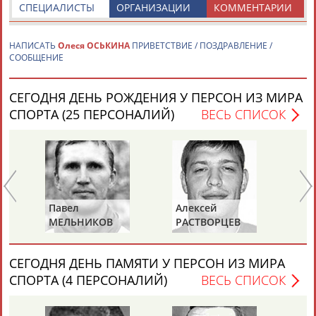
СПЕЦИАЛИСТЫ
ОРГАНИЗАЦИИ
КОММЕНТАРИИ
НАПИСАТЬ
Олеся ОСЬКИНА
ПРИВЕТСТВИЕ / ПОЗДРАВЛЕНИЕ /
СООБЩЕНИЕ
СЕГОДНЯ ДЕНЬ РОЖДЕНИЯ У ПЕРСОН ИЗ МИРА
Каримжан
Аделя
Андрей
Герман
СПОРТА (25 ПЕРСОНАЛИЙ)
ВЕСЬ СПИСОК
АБДРАХМАНОВ
АБДРАХМАНОВА
АБДУВАЛИЕВ
АБДУЛАЕВ
Рамазан
Тагир
Камиль
Загалав
АБДУЛАЕВ
АБДУЛАЕВ
АБДУЛАЗИЗОВ
АБДУЛБЕКОВ
Павел
Алексей
Дм
МЕЛЬНИКОВ
РАСТВОРЦЕВ
Ш
СЕГОДНЯ ДЕНЬ ПАМЯТИ У ПЕРСОН ИЗ МИРА
Камалудин
Абдула
Магомед
Назир
СПОРТА (4 ПЕРСОНАЛИЙ)
ВЕСЬ СПИСОК
АБДУЛДАУДОВ
АБДУЛЖАЛИЛОВ
АБДУЛКАГИРОВ
АБДУЛЛАЕВ