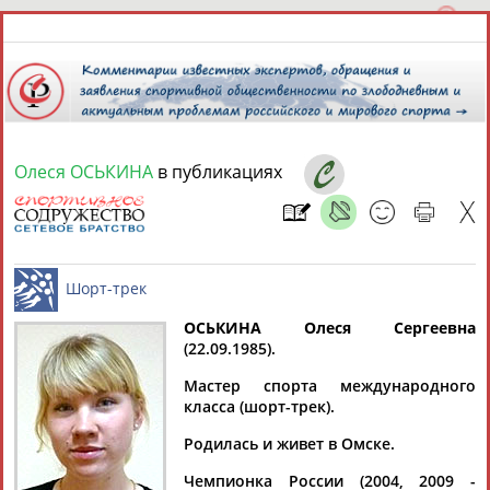
Олеся ОСЬКИНА
в публикациях
8 августа 2026 года,
08:28
СПОРТСМЕНЫ, ТРЕНЕРЫ И СПЕЦИАЛИСТЫ
13181
персон
Расширенный поиск
Найдено:
ОСЬКИНА Олеся Сергеевна
(22.09.1985).
Шорт-трек
Мастер спорта международного
класса (шорт-трек).
Родилась и живет в Омске.
Аслаудин
Елена
Мария
Юлия
АБАЕВ
АБАИМОВА
АБАКУМОВА
АБАЛАКИНА
Чемпионка России (2004, 2009 -