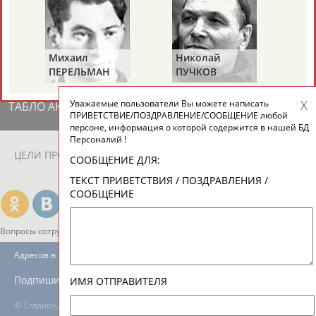
ЕЩЁ ПЕРСОНЫ
24 персон из 13181
Михаил
Николай
Ви
ПЕРЕЛЬМАН
ПУЧКОВ
Т
(ПЕРЛЬМАН)
Уважаемые пользователи Вы можете написать
ТАБЛО АКТИВНОСТИ
ПРИВЕТСТВИЕ/ПОЗДРАВЛЕНИЕ/СООБЩЕНИЕ любой
персоне, информация о которой содержится в нашей БД
Персоналий !
ЦЕЛИ ПРОЕКТА
КОНТАКТЫ
НАШИ КНОПКИ
РЕКЛАМА
СООБЩЕНИЕ ДЛЯ:
ТЕКСТ ПРИВЕТСТВИЯ / ПОЗДРАВЛЕНИЯ /
СООБЩЕНИЕ
Вопросы сотрудничества и совместной деятельности
inform@infosport.ru
Адресов в новостной рассылке: 996
Подпишись
ИМЯ ОТПРАВИТЕЛЯ
©
Стадион, 1998-2026