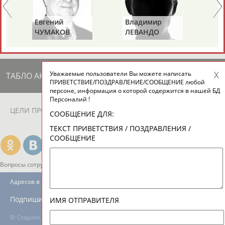
ЕЩЁ ПЕРСОНЫ
Евгений
Владимир
Та
ЧУМАКОВ
ЛЕВАНДО
КР
24 персон из 13181
(С
Уважаемые пользователи Вы можете написать
ТАБЛО АКТИВНОСТИ
ПРИВЕТСТВИЕ/ПОЗДРАВЛЕНИЕ/СООБЩЕНИЕ любой
персоне, информация о которой содержится в нашей БД
Персоналий !
ЦЕЛИ ПРОЕКТА
КОНТАКТЫ
НАШИ КНОПКИ
РЕКЛАМА
СООБЩЕНИЕ ДЛЯ:
ТЕКСТ ПРИВЕТСТВИЯ / ПОЗДРАВЛЕНИЯ /
СООБЩЕНИЕ
Вопросы сотрудничества и совместной деятельности
inform@infosport.ru
Адресов в новостной рассылке: 997
Подпишись
ИМЯ ОТПРАВИТЕЛЯ
©
Стадион, 1998-2026