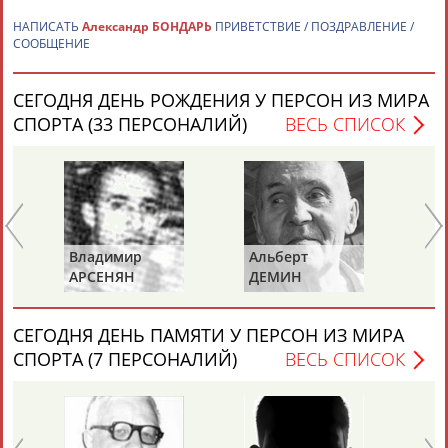
НАПИСАТЬ
Александр БОНДАРЬ
ПРИВЕТСТВИЕ / ПОЗДРАВЛЕНИЕ /
СООБЩЕНИЕ
СЕГОДНЯ ДЕНЬ РОЖДЕНИЯ У ПЕРСОН ИЗ МИРА
СПОРТА (33 ПЕРСОНАЛИЙ)
ВЕСЬ СПИСОК
Каримжан
Аделя
Андрей
Герман
АБДРАХМАНОВ
АБДРАХМАНОВА
АБДУВАЛИЕВ
АБДУЛАЕВ
Ва
Владимир
Альберт
Рамазан
Тагир
Камиль
Загалав
К
АРСЕНЯН
ДЕМИН
АБДУЛАЕВ
АБДУЛАЕВ
АБДУЛАЗИЗОВ
АБДУЛБЕКОВ
СЕГОДНЯ ДЕНЬ ПАМЯТИ У ПЕРСОН ИЗ МИРА
СПОРТА (7 ПЕРСОНАЛИЙ)
ВЕСЬ СПИСОК
Камалудин
Абдула
Магомед
Назир
АБДУЛДАУДОВ
АБДУЛЖАЛИЛОВ
АБДУЛКАГИРОВ
АБДУЛЛАЕВ