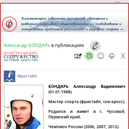
Александр БОНДАРЬ
в публикациях
10 августа 2026 года,
22:46
СПОРТСМЕНЫ, ТРЕНЕРЫ И СПЕЦИАЛИСТЫ
13181
персон
Расширенный поиск
Найдено:
БОНДАРЬ Александр Вадимович
(01.01.1988).
Фристайл
Мастер спорта (фристайл, ски-кросс).
Родился и живет в г. Чусовой,
Пермский край.
Аслаудин
Елена
Мария
Юлия
АБАЕВ
АБАИМОВА
АБАКУМОВА
АБАЛАКИНА
Чемпион России (2006, 2007, 2012).