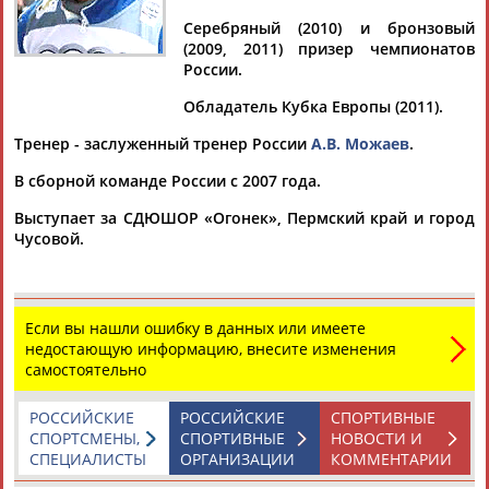
Серебряный (2010) и бронзовый
(2009, 2011) призер чемпионатов
России.
Дмитрий
Тамилла
Рамазан
Ростом
Обладатель Кубка Европы (2011).
АБАРЕНОВ
АБАСОВА
АБАЧАРАЕВ
АБАШИДЗЕ
Тренер - заслуженный тренер России
А.В. Можаев
.
В сборной команде России с 2007 года.
Выступает за СДЮШОР «Огонек», Пермский край и город
Флюра
Татьяна
Акжана
Артур
Чусовой.
АББАТЕ-
АББЯСОВА
АБДИКАРИМОВА
АБДРАХМАНОВ
БУЛАТОВА
Если вы нашли ошибку в данных или имеете
недостающую информацию, внесите изменения
самостоятельно
РОССИЙСКИЕ
РОССИЙСКИЕ
СПОРТИВНЫЕ
СПОРТСМЕНЫ,
СПОРТИВНЫЕ
НОВОСТИ И
СПЕЦИАЛИСТЫ
ОРГАНИЗАЦИИ
КОММЕНТАРИИ